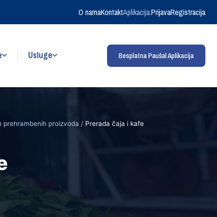
O nama
Kontakt
Aplikacija:
Prijava
Registracija
e
Usluge
Besplatna Paušal Aplikacija
ih prehrambenih proizvoda
/
Prerada čaja i kafe
e