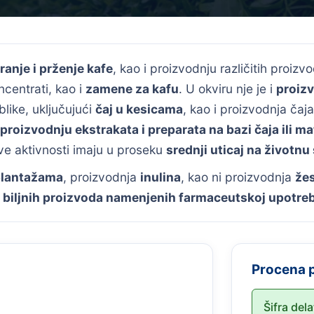
ranje i prženje kafe
, kao i proizvodnju različitih proiz
oncentrati, kao i
zamene za kafu
. U okviru nje je i
proizv
blike, uključujući
čaj u kesicama
, kao i proizvodnja čaja
proizvodnju ekstrakata i preparata na bazi čaja ili ma
Ove aktivnosti imaju u proseku
srednji uticaj na životnu
 plantažama
, proizvodnja
inulina
, kao ni proizvodnja
žes
u
biljnih proizvoda namenjenih farmaceutskoj upotreb
Procena 
Šifra del