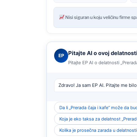
Nisi siguran u koju veličinu firme s
Pitajte AI o ovoj delatnost
EP
Pitajte EP AI o delatnosti „Prerad
Zdravo! Ja sam EP AI. Pitajte me bilo
Da li „Prerada čaja i kafe“ može da b
Koja je eko taksa za delatnost „Prerada
Kolika je prosečna zarada u delatnosti 