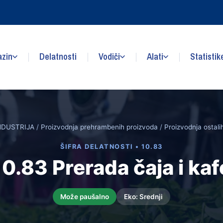
zin
Delatnosti
Vodiči
Alati
Statistik
NDUSTRIJA
/
Proizvodnja prehrambenih proizvoda
/
Proizvodnja ostal
ŠIFRA DELATNOSTI • 10.83
10.83 Prerada čaja i kaf
Može paušalno
Eko: Srednji