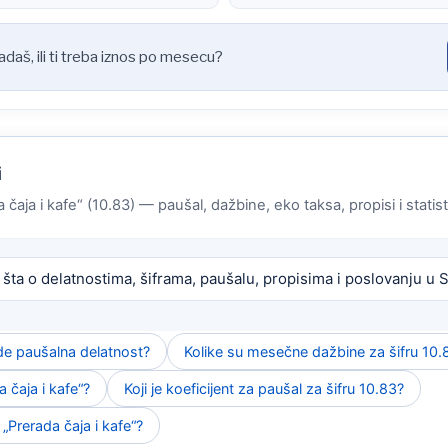
padaš, ili ti treba iznos po mesecu?
i
a čaja i kafe“ (10.83) — paušal, dažbine, eko taksa, propisi i statist
 šta o delatnostima, šiframa, paušalu, propisima i poslovanju u Sr
ude paušalna delatnost?
Kolike su mesečne dažbine za šifru 10.
 čaja i kafe“?
Koji je koeficijent za paušal za šifru 10.83?
„Prerada čaja i kafe“?