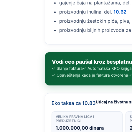
gajenje čaja na plantažama, del.
proizvodnju inulina, del.
10.62
proizvodnju žestokih pića, piva, 
proizvodnju biljnih proizvoda z
Vodi ceo paušal kroz besplatnu
✓ Slanje faktura
✓ Automatska KPO knjiga
✓ Obaveštenja kada je faktura otvorena
✓ 
Uticaj na životnu s
Eko taksa za 10.83
VELIKA PRAVNA LICA I
S
PREDUZETNICI
P
1.000.000,00 dinara