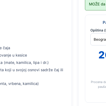
MOŽE da 
P
Opština (
e čaja
2
kovanje u kesice
 (mate, kamilica, lipa i dr.)
a koji u svojoj osnovi sadrže čaj ili
Procena d
nta, vrbena, kamilica)
pauša