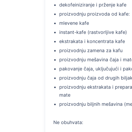
dekofeiniziranje i prženje kafe
proizvodnju proizvoda od kafe:
mlevene kafe
instant-kafe (rastvorljive kafe)
ekstrakata i koncentrata kafe
proizvodnju zamena za kafu
proizvodnju mešavina čaja i mat
pakovanje čaja, uključujući i pa
proizvodnju čaja od drugih biljaka
proizvodnju ekstrakata i preparat
mate
proizvodnju biljnih mešavina (me
Ne obuhvata: