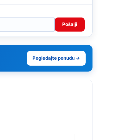
Pošalji
Pogledajte ponudu →