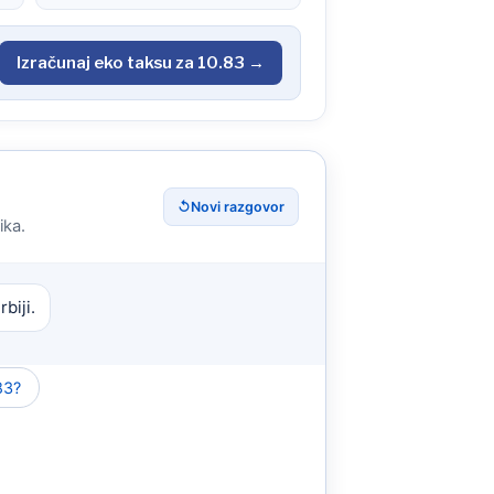
Izračunaj eko taksu za 10.83 →
↺
Novi razgovor
ika.
biji.
83?