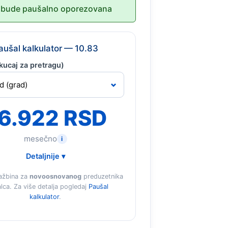
bude paušalno oporezovana
aušal kalkulator — 10.83
kucaj za pretragu)
6.922 RSD
mesečno
i
Detaljnije ▾
ažbina za
novoosnovanog
preduzetnika
lca. Za više detalja pogledaj
Paušal
kalkulator
.