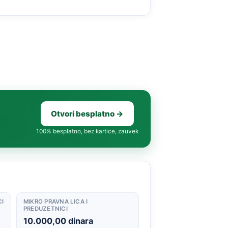
Otvori besplatno →
100% besplatno, bez kartice, zauvek
CI
MIKRO PRAVNA LICA I
PREDUZETNICI
10.000,00 dinara