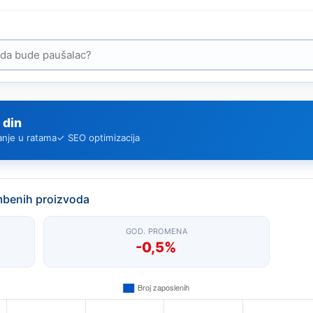
 din
anje u ratama
✓ SEO optimizacija
mbenih proizvoda
GOD. PROMENA
-0,5%