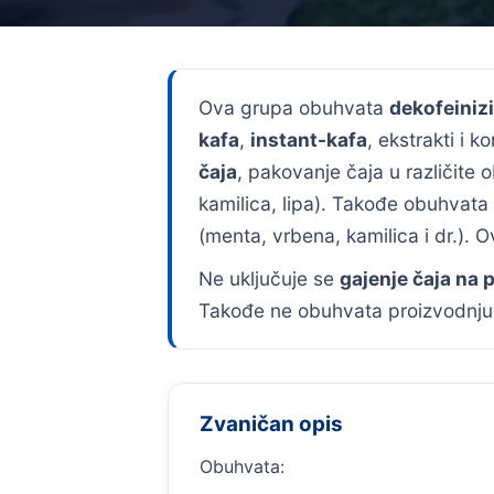
Ova grupa obuhvata
dekofeinizi
kafa
,
instant-kafa
, ekstrakti i k
čaja
, pakovanje čaja u različite o
kamilica, lipa). Takođe obuhvata
(menta, vrbena, kamilica i dr.). 
Ne uključuje se
gajenje čaja na
Takođe ne obuhvata proizvodnj
Zvaničan opis
Obuhvata: