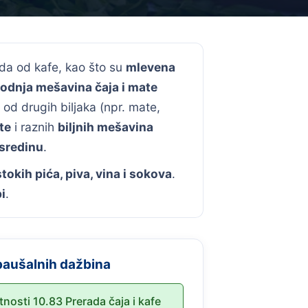
voda od kafe, kao što su
mlevena
odnja mešavina čaja i mate
 od drugih biljaka (npr. mate,
te
i raznih
biljnih mešavina
 sredinu
.
tokih pića, piva, vina i sokova
.
i
.
paušalnih dažbina
atnosti 10.83 Prerada čaja i kafe