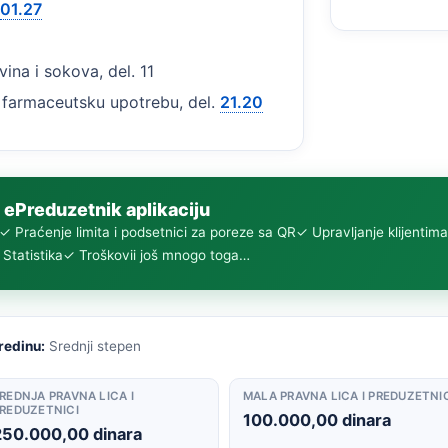
01.27
vina i sokova, del. 11
a farmaceutsku upotrebu, del.
21.20
 ePreduzetnik aplikaciju
✓ Praćenje limita i podsetnici za poreze sa QR
✓ Upravljanje klijentima
Statistika
✓ Troškovi
i još mnogo toga…
redinu:
Srednji stepen
REDNJA PRAVNA LICA I
MALA PRAVNA LICA I PREDUZETNI
REDUZETNICI
100.000,00 dinara
250.000,00 dinara