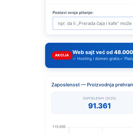
Web sajt već od
48.000
AKCIJA
✓ Hosting i domen gratis
✓ Plać
Zaposlenost — Proizvodnja prehra
ZAPOSLENIH (2025)
91.361