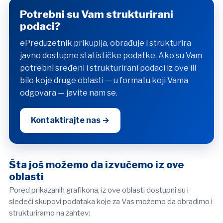
Potrebni su Vam strukturirani
podaci?
ePreduzetnik prikuplja, obrađuje i strukturira
javno dostupne statističke podatke. Ako su Vam
potrebni sređeni i strukturirani podaci iz ove ili
bilo koje druge oblasti — u formatu koji Vama
odgovara — javite nam se.
Kontaktirajte nas →
Šta još možemo da izvučemo iz ove
oblasti
Pored prikazanih grafikona, iz ove oblasti dostupni su i
sledeći skupovi podataka koje za Vas možemo da obradimo i
strukturiramo na zahtev: