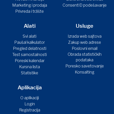
Marketing i prodaja
ConsentID podešavanje
Privreda i tržište
Alati
Usluge
Svi alati
Izrada web sajtova
Paušal kalkulator
Zakup web adrese
Pregled delatnosti
Poslovni email
Obrada statističkih
Test samostalnosti
podataka
Poreski kalendar
Poresko savetovanje
Kursna lista
Konsalting
Statistike
Aplikacija
O aplikaciji
Login
Registracija