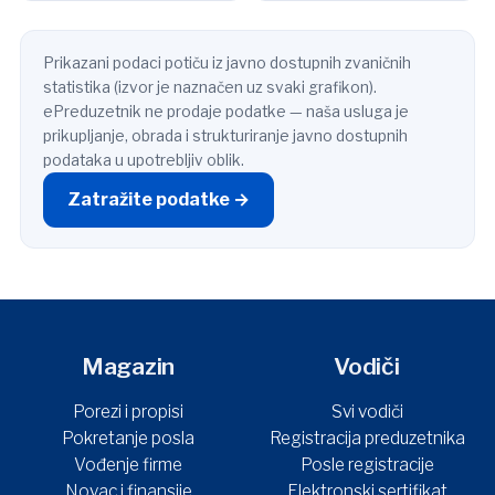
Prikazani podaci potiču iz javno dostupnih zvaničnih
statistika (izvor je naznačen uz svaki grafikon).
ePreduzetnik ne prodaje podatke — naša usluga je
prikupljanje, obrada i strukturiranje javno dostupnih
podataka u upotrebljiv oblik.
Zatražite podatke →
Magazin
Vodiči
Porezi i propisi
Svi vodiči
Pokretanje posla
Registracija preduzetnika
Vođenje firme
Posle registracije
Novac i finansije
Elektronski sertifikat