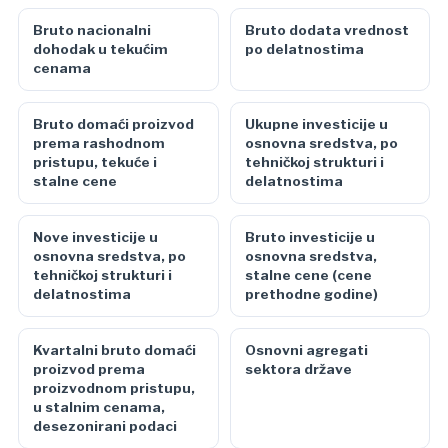
Bruto nacionalni
Bruto dodata vrednost
dohodak u tekućim
po delatnostima
cenama
Bruto domaći proizvod
Ukupne investicije u
prema rashodnom
osnovna sredstva, po
pristupu, tekuće i
tehničkoj strukturi i
stalne cene
delatnostima
Nove investicije u
Bruto investicije u
osnovna sredstva, po
osnovna sredstva,
tehničkoj strukturi i
stalne cene (cene
delatnostima
prethodne godine)
Kvartalni bruto domaći
Osnovni agregati
proizvod prema
sektora države
proizvodnom pristupu,
u stalnim cenama,
desezonirani podaci