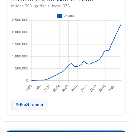
miliona RSD · godišnje · Izvor: RZS
Prikaži tabelu