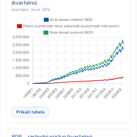
(kvartalno)
kvartalno · Izvor: RZS
Prikaži tabelu
BDP — rashodni pristup (kvartalno)