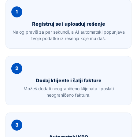
1
Registruj se i uploaduj rešenje
Nalog praviš za par sekundi, a AI automatski popunjava
tvoje podatke iz rešenja koje mu daš.
2
Dodaj klijente i šalji fakture
Možeš dodati neograničeno klijenata i poslati
neograničeno faktura.
3
Automatski KPO