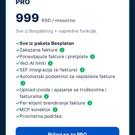
PRO
999
RSD / mesečno
Sve iz Besplatnog + napredne funkcije.
Sve iz paketa Besplatan
Zakazane fakture
i
Ponavljajuće fakture i pretplate
i
Veći AI limiti
i
SEF integracija (e-fakture)
i
Automatski podsetnici za neplaćene fakture
i
Upload izvoda i spajanje sa troškovima i
fakturama
i
Per-klijent brendiranje fakture
i
MCP konektor
i
Prioritetna podrška
Prijavi se za PRO