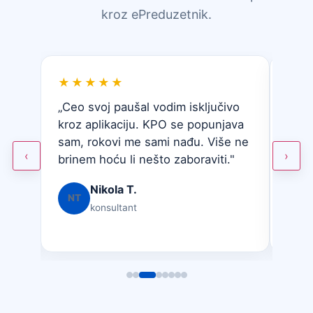
kroz ePreduzetnik.
★★★★★
★
„Ceo svoj paušal vodim isključivo
„Pra
ola
kroz aplikaciju. KPO se popunjava
Dobi
jent
sam, rokovi me sami nađu. Više ne
tačn
‹
›
no."
brinem hoću li nešto zaboraviti."
potp
Nikola T.
NT
AM
konsultant