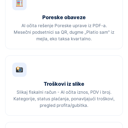
Poreske obaveze
AI očita rešenje Poreske uprave iz PDF-a.
Mesečni podsetnici sa QR, dugme „Platio sam" iz
mejla, eko taksa kvartalno.
Troškovi iz slike
Slikaj fiskalni račun - AI očita iznos, PDV i broj.
Kategorije, status plaćanja, ponavljajući troškovi,
pregled profita/gubitka.