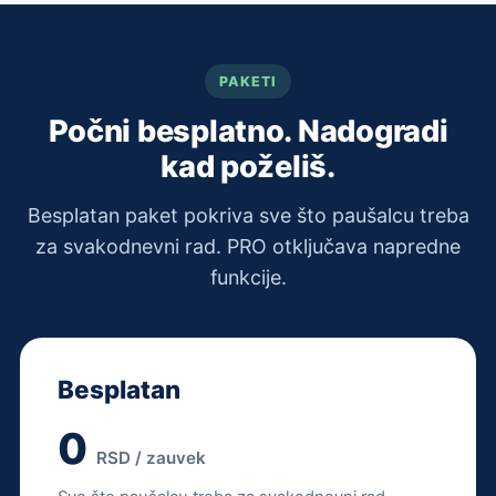
PAKETI
Počni besplatno. Nadogradi
kad poželiš.
Besplatan paket pokriva sve što paušalcu treba
za svakodnevni rad. PRO otključava napredne
funkcije.
Besplatan
0
RSD / zauvek