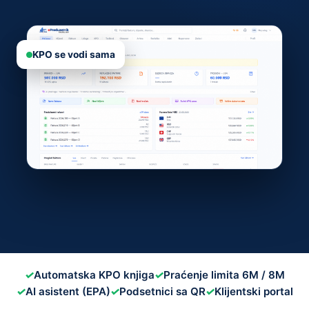
KPO se vodi sama
✓
Automatska KPO knjiga
✓
Praćenje limita 6M / 8M
✓
AI asistent (EPA)
✓
Podsetnici sa QR
✓
Klijentski portal