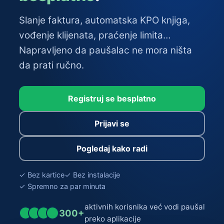
Slanje faktura, automatska KPO knjiga,
vođenje klijenata, praćenje limita…
Napravljeno da paušalac ne mora ništa
da prati ručno.
Registruj se besplatno
Prijavi se
Pogledaj kako radi
✓ Bez kartice
✓ Bez instalacije
✓ Spremno za par minuta
aktivnih korisnika već vodi paušal
300+
preko aplikacije