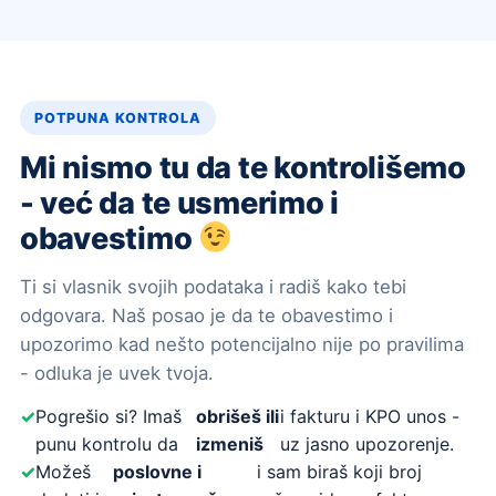
POTPUNA KONTROLA
Mi nismo tu da te kontrolišemo
- već da te usmerimo i
obavestimo
Ti si vlasnik svojih podataka i radiš kako tebi
odgovara. Naš posao je da te obavestimo i
upozorimo kad nešto potencijalno nije po pravilima
- odluka je uvek tvoja.
Pogrešio si? Imaš
obrišeš ili
i fakturu i KPO unos -
punu kontrolu da
izmeniš
uz jasno upozorenje.
Možeš
poslovne i
i sam biraš koji broj