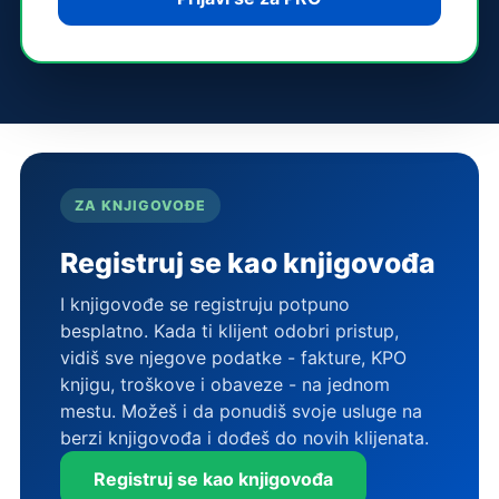
ZA KNJIGOVOĐE
Registruj se kao knjigovođa
I knjigovođe se registruju potpuno
besplatno. Kada ti klijent odobri pristup,
vidiš sve njegove podatke - fakture, KPO
knjigu, troškove i obaveze - na jednom
mestu. Možeš i da ponudiš svoje usluge na
berzi knjigovođa i dođeš do novih klijenata.
Registruj se kao knjigovođa