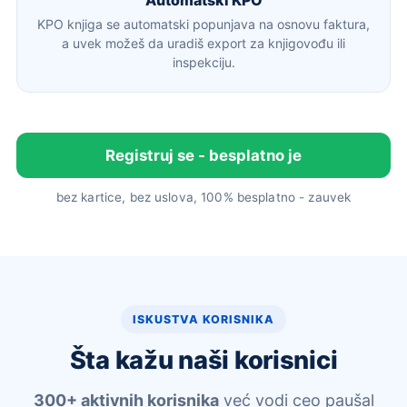
KPO knjiga se automatski popunjava na osnovu faktura,
a uvek možeš da uradiš export za knjigovođu ili
inspekciju.
Registruj se - besplatno je
bez kartice, bez uslova, 100% besplatno - zauvek
ISKUSTVA KORISNIKA
Šta kažu naši korisnici
300+ aktivnih korisnika
već vodi ceo paušal