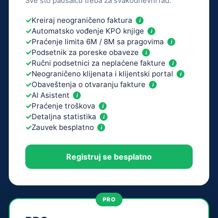
Sve što paušalcu treba za svakodnevni rad.
Kreiraj neograničeno faktura
i
Automatsko vođenje KPO knjige
i
Praćenje limita 6M / 8M sa pragovima
i
Podsetnik za poreske obaveze
i
Ručni podsetnici za neplaćene fakture
i
Neograničeno klijenata i klijentski portal
i
Obaveštenja o otvaranju fakture
i
AI Asistent
i
Praćenje troškova
i
Detaljna statistika
i
Zauvek besplatno
i
Registruj se besplatno
PRO