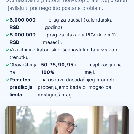
Dva nezavisna „motora" non-stop prate tvoj promet
i javljaju ti pre nego što postane problem.
6.000.000
- prag za paušal (kalendarska
RSD
godina).
8.000.000
- prag za ulazak u PDV (klizni 12
RSD
meseci).
Vizuelni indikator iskorišćenosti limita u svakom
trenutku.
Obaveštenja
50, 75, 90, 95 i
- u aplikaciji i na
na
100%
mejl.
Pametna
- na osnovu dosadašnjeg prometa
predikcija
procenjujemo kada bi mogao da
limita
dostigneš prag.