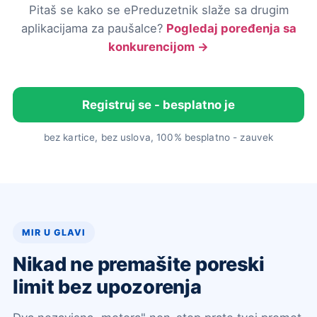
Pitaš se kako se ePreduzetnik slaže sa drugim
aplikacijama za paušalce?
Pogledaj poređenja sa
konkurencijom →
Registruj se - besplatno je
bez kartice, bez uslova, 100% besplatno - zauvek
MIR U GLAVI
Nikad ne premašite poreski
limit bez upozorenja