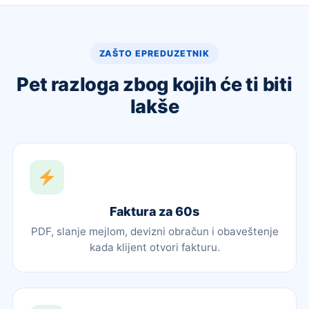
ZAŠTO EPREDUZETNIK
Pet razloga zbog kojih će ti biti
lakše
Faktura za 60s
PDF, slanje mejlom, devizni obračun i obaveštenje
kada klijent otvori fakturu.