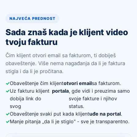
NAJVEĆA PREDNOST
Sada znaš kada je klijent video
tvoju fakturu
Čim klijent otvori email sa fakturom, ti dobiješ
obaveštenje. Više nema nagađanja da li je faktura
stigla i da li je pročitana.
Obaveštenje čim klijent
otvori email
sa fakturom.
Uz fakturu klijent
portala
, gde vidi i preuzima samo
dobija link do
svoje fakture i njihov
svog
status.
Obaveštenje svaki put kada klijent
uđe na portal
.
Manje pitanja „da li je stiglo" - sve je transparentno.