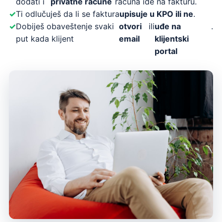
dodati i
privatne račune
računa ide na fakturu.
Ti odlučuješ da li se faktura
upisuje u KPO ili ne
.
Dobiješ obaveštenje svaki
otvori
ili
uđe na
.
put kada klijent
email
klijentski
portal