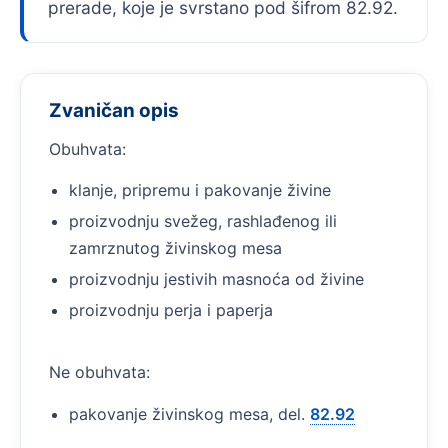
prerade, koje je svrstano pod šifrom 82.92.
Zvaničan opis
Obuhvata:
klanje, pripremu i pakovanje živine
proizvodnju svežeg, rashlađenog ili
zamrznutog živinskog mesa
proizvodnju jestivih masnoća od živine
proizvodnju perja i paperja
Ne obuhvata:
pakovanje živinskog mesa, del.
82.92