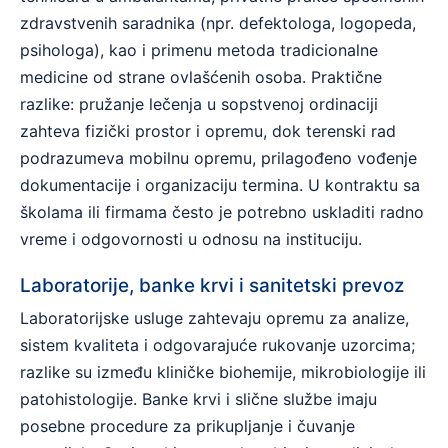
zdravstvenih saradnika (npr. defektologa, logopeda,
psihologa), kao i primenu metoda tradicionalne
medicine od strane ovlašćenih osoba. Praktične
razlike: pružanje lečenja u sopstvenoj ordinaciji
zahteva fizički prostor i opremu, dok terenski rad
podrazumeva mobilnu opremu, prilagođeno vođenje
dokumentacije i organizaciju termina. U kontraktu sa
školama ili firmama često je potrebno uskladiti radno
vreme i odgovornosti u odnosu na instituciju.
Laboratorije, banke krvi i sanitetski prevoz
Laboratorijske usluge zahtevaju opremu za analize,
sistem kvaliteta i odgovarajuće rukovanje uzorcima;
razlike su između kliničke biohemije, mikrobiologije ili
patohistologije. Banke krvi i slične službe imaju
posebne procedure za prikupljanje i čuvanje