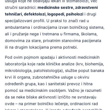
usluga koje ne obavljaju lekari ili stomatolozi, već
stručni saradnici:
medicinske sestre, zdravstveni
tehničari, defektolozi, logopedi, psiholozi
i drugi
specijalizovani profili. U praksi to znači rad u
ambulantama i ordinacijama izvan bolničkog sistema,
ali i pružanje nege i tretmana u firmama, školama,
domovima za stare, privatnim stanovima pacijenata
ili na drugim lokacijama prema potrebi.
Pod ovim pojmom spadaju i aktivnosti medicinskih
laboratorija koje rade kliničke analize (krv, biohemija,
mikrobiologija, patohistologija), službe poput banaka
krvi ili organa, zubnotehničke usluge u okviru
određenih grupa, kao i sanitetski prevoz i hitna
pomoć sa medicinskim osobljem. Važno je razumeti
da se neke bliske aktivnosti izričito ne svrstavaju
ovde – na primer bolničko lečenje, ordinacioni rad