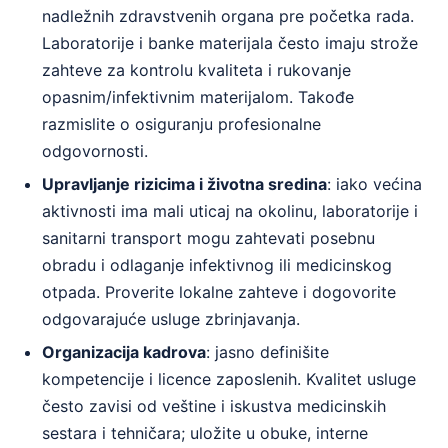
nadležnih zdravstvenih organa pre početka rada.
Laboratorije i banke materijala često imaju strože
zahteve za kontrolu kvaliteta i rukovanje
opasnim/infektivnim materijalom. Takođe
razmislite o osiguranju profesionalne
odgovornosti.
Upravljanje rizicima i životna sredina
: iako većina
aktivnosti ima mali uticaj na okolinu, laboratorije i
sanitarni transport mogu zahtevati posebnu
obradu i odlaganje infektivnog ili medicinskog
otpada. Proverite lokalne zahteve i dogovorite
odgovarajuće usluge zbrinjavanja.
Organizacija kadrova
: jasno definišite
kompetencije i licence zaposlenih. Kvalitet usluge
često zavisi od veštine i iskustva medicinskih
sestara i tehničara; uložite u obuke, interne