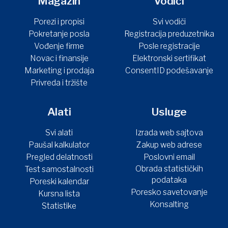
Magazin
Vodiči
Porezi i propisi
Svi vodiči
Pokretanje posla
Registracija preduzetnika
Vođenje firme
Posle registracije
Novac i finansije
Elektronski sertifikat
Marketing i prodaja
ConsentID podešavanje
Privreda i tržište
Alati
Usluge
Svi alati
Izrada web sajtova
Paušal kalkulator
Zakup web adrese
Pregled delatnosti
Poslovni email
Obrada statističkih
Test samostalnosti
podataka
Poreski kalendar
Poresko savetovanje
Kursna lista
Konsalting
Statistike