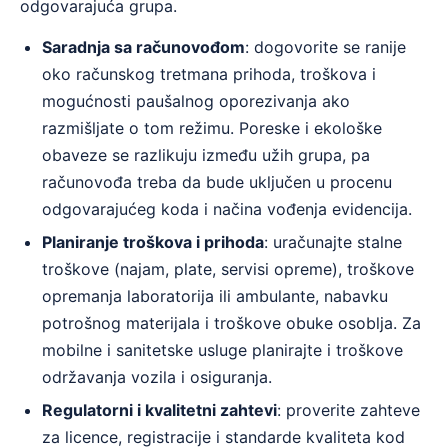
odgovarajuća grupa.
Saradnja sa računovođom
: dogovorite se ranije
oko računskog tretmana prihoda, troškova i
mogućnosti paušalnog oporezivanja ako
razmišljate o tom režimu. Poreske i ekološke
obaveze se razlikuju između užih grupa, pa
računovođa treba da bude uključen u procenu
odgovarajućeg koda i načina vođenja evidencija.
Planiranje troškova i prihoda
: uračunajte stalne
troškove (najam, plate, servisi opreme), troškove
opremanja laboratorija ili ambulante, nabavku
potrošnog materijala i troškove obuke osoblja. Za
mobilne i sanitetske usluge planirajte i troškove
održavanja vozila i osiguranja.
Regulatorni i kvalitetni zahtevi
: proverite zahteve
za licence, registracije i standarde kvaliteta kod