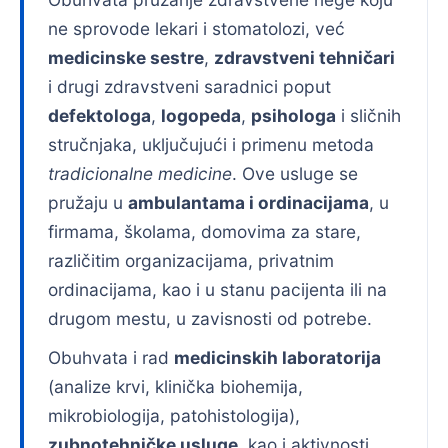
ne sprovode lekari i stomatolozi, već
medicinske sestre
,
zdravstveni tehničari
i drugi zdravstveni saradnici poput
defektologa
,
logopeda
,
psihologa
i sličnih
stručnjaka, uključujući i primenu metoda
tradicionalne medicine
. Ove usluge se
pružaju u
ambulantama i ordinacijama
, u
firmama, školama, domovima za stare,
različitim organizacijama, privatnim
ordinacijama, kao i u stanu pacijenta ili na
drugom mestu, u zavisnosti od potrebe.
Obuhvata i rad
medicinskih laboratorija
(analize krvi, klinička biohemija,
mikrobiologija, patohistologija),
zubnotehničke usluge
, kao i aktivnosti