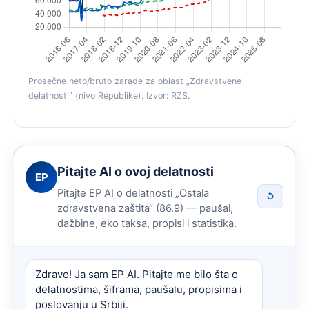
Prosečne neto/bruto zarade za oblast „Zdravstvene
delatnosti" (nivo Republike). Izvor: RZS.
Pitajte AI o ovoj delatnosti
EP
Pitajte EP AI o delatnosti „Ostala
↺
zdravstvena zaštita“ (86.9) — paušal,
dažbine, eko taksa, propisi i statistika.
Zdravo! Ja sam EP AI. Pitajte me bilo šta o
delatnostima, šiframa, paušalu, propisima i
poslovanju u Srbiji.