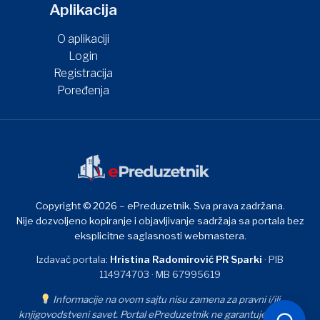
Aplikacija
O aplikaciji
Login
Registracija
Poređenja
Copyright © 2026 – ePreduzetnik. Sva prava zadržana.
Nije dozvoljeno kopiranje i objavljivanje sadržaja sa portala bez
eksplicitne saglasnosti webmastera.
Izdavač portala:
Hristina Radomirović PR Sparki
· PIB
114974703 · MB 67995619
Informacije na ovom sajtu nisu zamena za pravni i/ili
knjigovodstveni savet. Portal ePreduzetnik ne garantuje tačnost