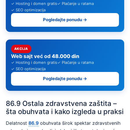
✓ Hosting i domen gratis
✓ Plaćanje u ratama
✓ SEO optimizacija
Pogledajte ponudu →
AKCIJA
Web sajt već od
48.000 din
✓ Hosting i domen gratis
✓ Plaćanje u ratama
✓ SEO optimizacija
Pogledajte ponudu →
86.9 Ostala zdravstvena zaštita –
šta obuhvata i kako izgleda u praksi
Delatnost
86.9
obuhvata širok spektar zdravstvenih