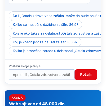
Da li „Ostala zdravstvena zaštita“ može da bude paušalna 
Kolike su mesečne dažbine za šifru 86.9?
Koja je eko taksa za delatnost „Ostala zdravstvena zaštita“
Koji je koeficijent za paušal za šifru 86.9?
Kolika je prosečna zarada u delatnosti „Ostala zdravstvena 
Pošalji
AKCIJA
Web sajt već od
48.000 din