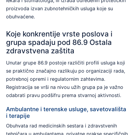
lekara i stomatologa, ili izrada određenih protetičkih
proizvoda izvan zubnotehničkih usluga koje su
obuhvaćene.
Koje konkrentije vrste poslova i
grupa spadaju pod 86.9 Ostala
zdravstvena zaštita
Unutar grupe 86.9 postoje različiti profili usluga koji
se praktično značajno razlikuju po organizaciji rada,
potrebnoj opremi i regulatornim zahtevima.
Registracija se vrši na nivou užih grupa pa je važno
odabrati pravu podšifru prema stvarnoj aktivnosti.
Ambulantne i terenske usluge, savetovališta
i terapije
Obuhvata rad medicinskih sestara i zdravstvenih
tehničara u ambulantama, privatne prakse specifičnih