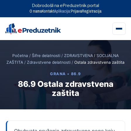
Dobrodošli na ePreduzetnik portal
O nama
Kontakt
Aplikacija:
Prijava
Registracija
Skip
to
Početna
/
Šifre delatnosti
/
ZDRAVSTVENA I SOCIJALNA
content
ZAŠTITA
/
Zdravstvene delatnosti
/
Ostala zdravstvena zaštita
GRANA • 86.9
86.9 Ostala zdravstvena
zaštita
Obuhvata pružanje zdravstvene nege koju