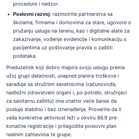
procedure i nadzor.
Poslovni razvoj
: razmotrite partnerstva sa
školama, firmama i domovima za stare, ugovore o
pružanju usluga na terenu, kao i digitalne alate za
zakazivanje, vođenje evidencije i komunikaciju s
pacijentima uz poštovanje pravila o zaštiti
podataka.
Preduzetnik koji dobro mapira svoju uslugu prema
užoj grupi delatnosti, unapred planira troškove i
sarađuje sa stručnim savetnicima (računovođa,
nadležni zdravstveni organi i, po potrebi, stručnjaci
za sanitarnu zaštitu) ima znatno veće šanse da
posluje stabilno i bez iznenađenja. Proverite da li
vaša konkretna aktivnost leži u okviru 86.9 pre
konačne registracije i prilagodite poslovni plan
realnim zahtevima te grupe.