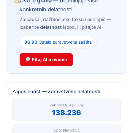
Ovo je
grana
— objedinjuje više
konkretnih delatnosti.
Za paušal, dažbine, eko taksu i pun opis —
izaberite
delatnost
ispod, ili pitajte AI.
86.90
Ostala zdravstvena zaštita
Pitaj AI o ovome
Zaposlenost — Zdravstvene delatnosti
ZAPOSLENIH (2025)
138.236
GOD. PROMENA