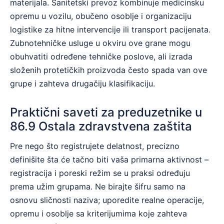
materijala. Sanitetski prevoz kombinuje medicinsku
opremu u vozilu, obučeno osoblje i organizaciju
logistike za hitne intervencije ili transport pacijenata.
Zubnotehničke usluge u okviru ove grane mogu
obuhvatiti određene tehničke poslove, ali izrada
složenih protetičkih proizvoda često spada van ove
grupe i zahteva drugačiju klasifikaciju.
Praktični saveti za preduzetnike u
86.9 Ostala zdravstvena zaštita
Pre nego što registrujete delatnost, precizno
definišite šta će tačno biti vaša primarna aktivnost –
registracija i poreski režim se u praksi određuju
prema užim grupama. Ne birajte šifru samo na
osnovu sličnosti naziva; uporedite realne operacije,
opremu i osoblje sa kriterijumima koje zahteva