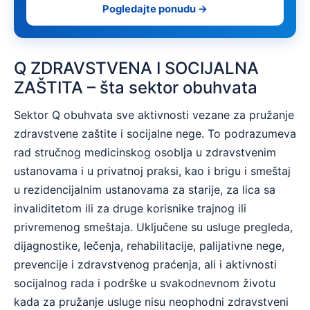
Pogledajte ponudu →
Q ZDRAVSTVENA I SOCIJALNA
ZAŠTITA – šta sektor obuhvata
Sektor Q obuhvata sve aktivnosti vezane za pružanje
zdravstvene zaštite i socijalne nege. To podrazumeva
rad stručnog medicinskog osoblja u zdravstvenim
ustanovama i u privatnoj praksi, kao i brigu i smeštaj
u rezidencijalnim ustanovama za starije, za lica sa
invaliditetom ili za druge korisnike trajnog ili
privremenog smeštaja. Uključene su usluge pregleda,
dijagnostike, lečenja, rehabilitacije, palijativne nege,
prevencije i zdravstvenog praćenja, ali i aktivnosti
socijalnog rada i podrške u svakodnevnom životu
kada za pružanje usluge nisu neophodni zdravstveni