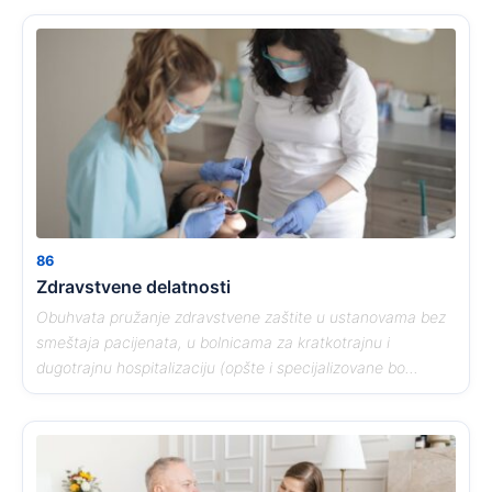
86
Zdravstvene delatnosti
Obuhvata pružanje zdravstvene zaštite u ustanovama bez
smeštaja pacijenata, u bolnicama za kratkotrajnu i
dugotrajnu hospitalizaciju (opšte i specijalizovane bo...