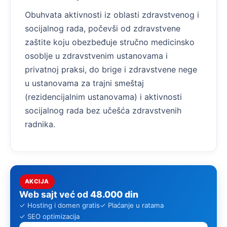
Obuhvata aktivnosti iz oblasti zdravstvenog i
socijalnog rada, počevši od zdravstvene
zaštite koju obezbeđuje stručno medicinsko
osoblje u zdravstvenim ustanovama i
privatnoj praksi, do brige i zdravstvene nege
u ustanovama za trajni smeštaj
(rezidencijalnim ustanovama) i aktivnosti
socijalnog rada bez učešća zdravstvenih
radnika.
AKCIJA
Web sajt već od
48.000 din
✓ Hosting i domen gratis
✓ Plaćanje u ratama
✓ SEO optimizacija