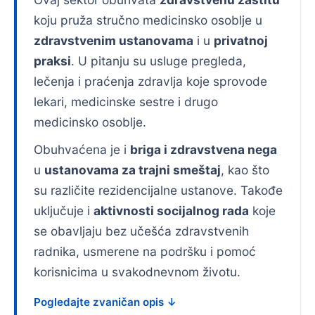
koju pruža stručno medicinsko osoblje u
zdravstvenim ustanovama
i u
privatnoj
praksi
. U pitanju su usluge pregleda,
lečenja i praćenja zdravlja koje sprovode
lekari, medicinske sestre i drugo
medicinsko osoblje.
Obuhvaćena je i
briga i zdravstvena nega
u
ustanovama za trajni smeštaj
, kao što
su različite rezidencijalne ustanove. Takođe
uključuje i
aktivnosti socijalnog rada
koje
se obavljaju bez učešća zdravstvenih
radnika, usmerene na podršku i pomoć
korisnicima u svakodnevnom životu.
Pogledajte zvaničan opis ↓