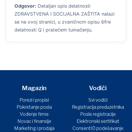
Odgovor:
Detaljan opis delatnosti
ZDRAVSTVENA I SOCIJALNA ZAŠTITA nalazi
se na ovoj stranici, u zvaničnom opisu šifre
delatnosti Q i pratećem tumačenju.
Magazin
Vodiči
Porezi i propisi
Svi vodiči
Pokretanje posla
Registracija preduzetnika
Vođenje firme
Posle registracije
Novac i finansije
Elektronski sertifikat
Marketing i prodaja
ConsentID podešavanje