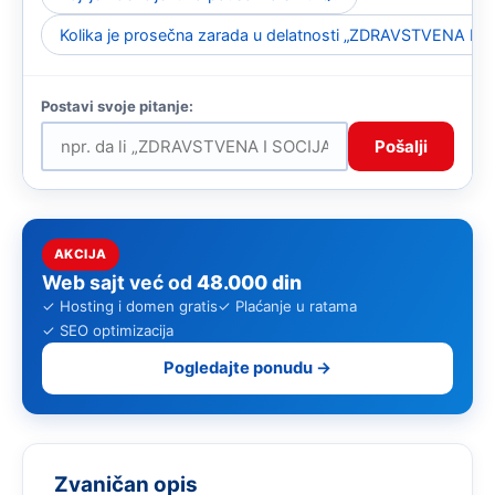
Kolika je prosečna zarada u delatnosti „ZDRAVSTVENA I
Pošalji
AKCIJA
Web sajt već od
48.000 din
✓ Hosting i domen gratis
✓ Plaćanje u ratama
✓ SEO optimizacija
Pogledajte ponudu →
Zvaničan opis