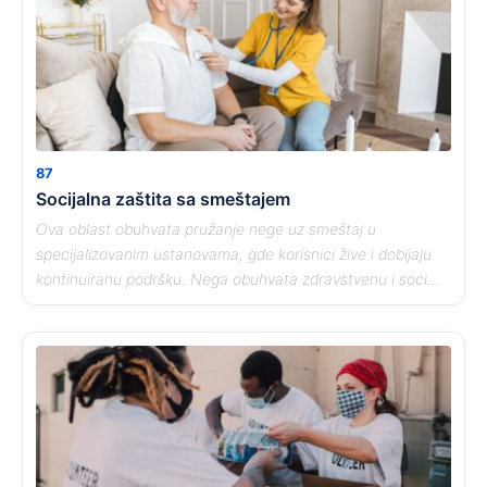
87
Socijalna zaštita sa smeštajem
Ova oblast obuhvata pružanje nege uz smeštaj u
specijalizovanim ustanovama, gde korisnici žive i dobijaju
kontinuiranu podršku. Nega obuhvata zdravstvenu i soci...