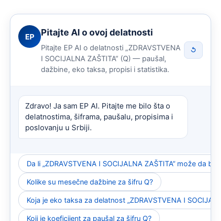
Pitajte AI o ovoj delatnosti
EP
Pitajte EP AI o delatnosti „ZDRAVSTVENA
↺
I SOCIJALNA ZAŠTITA“ (Q) — paušal,
dažbine, eko taksa, propisi i statistika.
Zdravo! Ja sam EP AI. Pitajte me bilo šta o
delatnostima, šiframa, paušalu, propisima i
poslovanju u Srbiji.
Da li „ZDRAVSTVENA I SOCIJALNA ZAŠTITA“ može da bude
Kolike su mesečne dažbine za šifru Q?
Koja je eko taksa za delatnost „ZDRAVSTVENA I SOCIJAL
Koji je koeficijent za paušal za šifru Q?