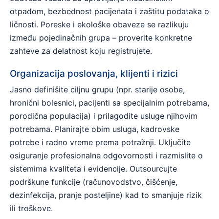
otpadom, bezbednost pacijenata i zaštitu podataka o
ličnosti. Poreske i ekološke obaveze se razlikuju
između pojedinačnih grupa – proverite konkretne
zahteve za delatnost koju registrujete.
Organizacija poslovanja, klijenti i rizici
Jasno definišite ciljnu grupu (npr. starije osobe,
hronični bolesnici, pacijenti sa specijalnim potrebama,
porodična populacija) i prilagodite usluge njihovim
potrebama. Planirajte obim usluga, kadrovske
potrebe i radno vreme prema potražnji. Uključite
osiguranje profesionalne odgovornosti i razmislite o
sistemima kvaliteta i evidencije. Outsourcujte
podrškune funkcije (računovodstvo, čišćenje,
dezinfekcija, pranje posteljine) kad to smanjuje rizik
ili troškove.