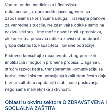
Vodite urednu medicinsku i finansijsku
dokumentaciju, obezbedite jasne ugovore sa
zaposlenima i korisnicima usluga, i razvijajte planove
za vanredne situacije. Ne zasnivajte odluke samo na
nazivu sektora – ime može davati opštu predstavu,
ali konkretna poslovna odluka zavisi od odabranih
grupa delatnosti, kapaciteta i lokalne potražnje.
Redovno konsultujte računovođu zbog poreskih
implikacija i mogućih promena propisa. Ulaganje u
stručni razvoj kadra, transparentnu komunikaciju sa
korisnicima i sistem upravljanja kvalitetom često daje
brže rezultate u reputaciji i stabilnosti poslovanja
nego same marketinške aktivnosti.
Oblasti u okviru sektora Q ZDRAVSTVENA I
SOCIJALNA ZAŠTITA