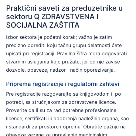
Praktični saveti za preduzetnike u
sektoru Q ZDRAVSTVENA I
SOCIJALNA ZAŠTITA
Izbor sektora je početni korak; važno je zatim
precizno odrediti koju tačnu grupu delatnosti ćete
upisati pri registraciji. Pravilna šifra mora odgovarati
stvarnim uslugama koje pružate, jer od nje zavise
dozvole, obaveze, nadzor i način oporezivanja.
Priprema registracije i regulatorni zahtevi
Pre registracije razgovarajte sa knjigovođom i, po
potrebi, sa stručnjakom za zdravstvene licence.
Proverite da li su za rad potrebne profesionalne
licence, sertifikati ili odobrenja nadležnih organa, kao
i standardi za prostore i opremu. Obratite pažnju na
obaveze vezane za upravljanje medicinskim