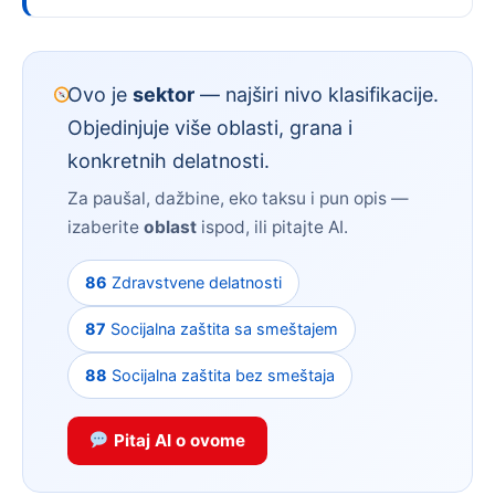
Ovo je
sektor
— najširi nivo klasifikacije.
Objedinjuje više oblasti, grana i
konkretnih delatnosti.
Za paušal, dažbine, eko taksu i pun opis —
izaberite
oblast
ispod, ili pitajte AI.
86
Zdravstvene delatnosti
87
Socijalna zaštita sa smeštajem
88
Socijalna zaštita bez smeštaja
Pitaj AI o ovome