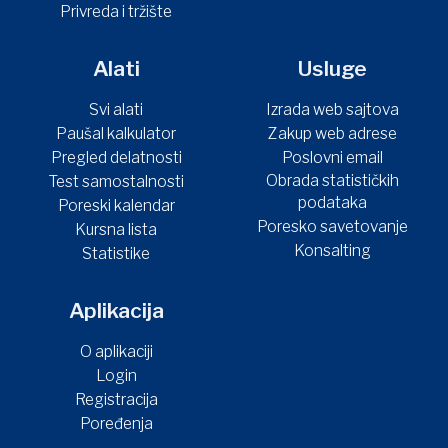
Privreda i tržište
Alati
Usluge
Svi alati
Izrada web sajtova
Paušal kalkulator
Zakup web adrese
Pregled delatnosti
Poslovni email
Obrada statističkih
Test samostalnosti
podataka
Poreski kalendar
Poresko savetovanje
Kursna lista
Konsalting
Statistike
Aplikacija
O aplikaciji
Login
Registracija
Poređenja