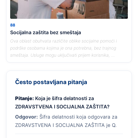
88
Socijalna zaštita bez smeštaja
Ova oblast obuhvata različite oblike socijalne pomoći i
podrške osobama kojima je ona potrebna, bez trajnog
smeštaja. Usluge mogu uključivati prijem korisnika, ...
Često postavljana pitanja
Pitanje:
Koja je šifra delatnosti za
ZDRAVSTVENA I SOCIJALNA ZAŠTITA?
Odgovor:
Šifra delatnosti koja odgovara za
ZDRAVSTVENA I SOCIJALNA ZAŠTITA je Q.