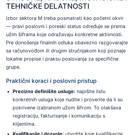
TEHNIČKE DELATNOSTI
Izbor sektora M treba posmatrati kao početni okvir
— pravi poslovni i poreski status određuje se prema
užim šiframa koje odražavaju konkretne aktivnosti.
Pre donošenja finalnih odluka obavezno razgovarajte
sa računovođom ili drugim stručnjakom koji poznaje
lokalne propise i praksu poslovanja za specifične
grupe.
Praktični koraci i poslovni pristup
Precizno definišite usluge:
napišite listu
konkretnih usluga koje nudite i proverite da li su
pokrivene izabranom užom šifrom. To olakšava
registraciju, fakturisanje i komunikaciju s
klijentima.
Kvalifikacije i dozvole:
utvrdite koje kvalifikacije,