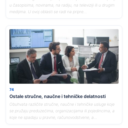
u časopisima, novinama, na radiju, na televiziji ili u drugim
medijima. U ovoj oblasti se radi na pripre...
74
Ostale stručne, naučne i tehničke delatnosti
Obuhvata različite stručne, naučne i tehničke usluge koje
se pružaju preduzećima, organizacijama ili pojedincima, a
koje ne spadaju u pravne, računovodstvene, a...