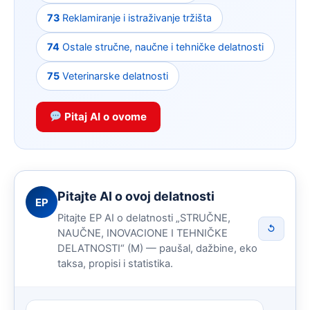
73
Reklamiranje i istraživanje tržišta
74
Ostale stručne, naučne i tehničke delatnosti
75
Veterinarske delatnosti
Pitaj AI o ovome
Pitajte AI o ovoj delatnosti
EP
Pitajte EP AI o delatnosti „STRUČNE,
↺
NAUČNE, INOVACIONE I TEHNIČKE
DELATNOSTI“ (M) — paušal, dažbine, eko
taksa, propisi i statistika.