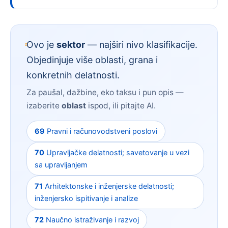
Ovo je
sektor
— najširi nivo klasifikacije.
Objedinjuje više oblasti, grana i
konkretnih delatnosti.
Za paušal, dažbine, eko taksu i pun opis —
izaberite
oblast
ispod, ili pitajte AI.
69
Pravni i računovodstveni poslovi
70
Upravljačke delatnosti; savetovanje u vezi
sa upravljanjem
71
Arhitektonske i inženjerske delatnosti;
inženjersko ispitivanje i analize
72
Naučno istraživanje i razvoj