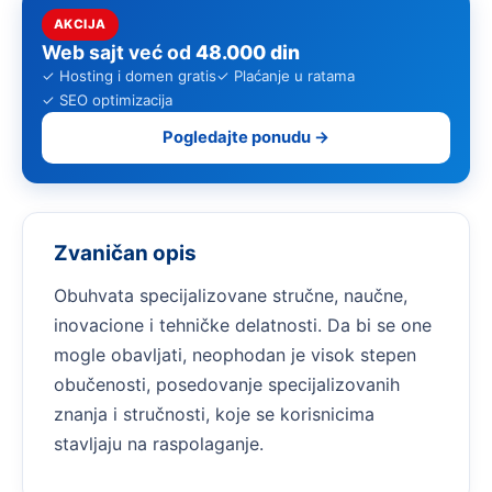
AKCIJA
Web sajt već od
48.000 din
✓ Hosting i domen gratis
✓ Plaćanje u ratama
✓ SEO optimizacija
Pogledajte ponudu →
Zvaničan opis
Obuhvata specijalizovane stručne, naučne,
inovacione i tehničke delatnosti. Da bi se one
mogle obavljati, neophodan je visok stepen
obučenosti, posedovanje specijalizovanih
znanja i stručnosti, koje se korisnicima
stavljaju na raspolaganje.