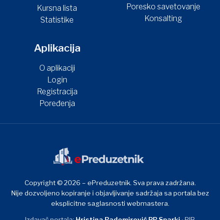
Poresko savetovanje
Kursna lista
Konsalting
Statistike
Aplikacija
O aplikaciji
Login
Registracija
Poređenja
Copyright © 2026 – ePreduzetnik. Sva prava zadržana.
Nije dozvoljeno kopiranje i objavljivanje sadržaja sa portala bez
eksplicitne saglasnosti webmastera.
Izdavač portala:
Hristina Radomirović PR Sparki
· PIB