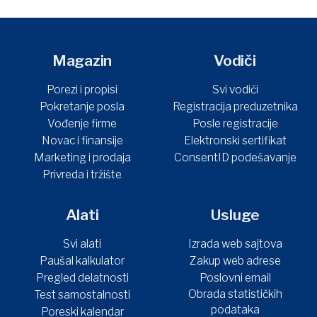
Magazin
Vodiči
Porezi i propisi
Svi vodiči
Pokretanje posla
Registracija preduzetnika
Vođenje firme
Posle registracije
Novac i finansije
Elektronski sertifikat
Marketing i prodaja
ConsentID podešavanje
Privreda i tržište
Alati
Usluge
Svi alati
Izrada web sajtova
Paušal kalkulator
Zakup web adrese
Pregled delatnosti
Poslovni email
Obrada statističkih
Test samostalnosti
podataka
Poreski kalendar