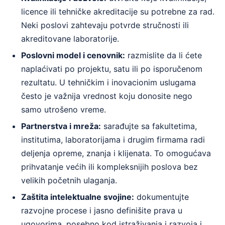
licence ili tehničke akreditacije su potrebne za rad.
Neki poslovi zahtevaju potvrde stručnosti ili
akreditovane laboratorije.
Poslovni model i cenovnik:
razmislite da li ćete
naplaćivati po projektu, satu ili po isporučenom
rezultatu. U tehničkim i inovacionim uslugama
često je važnija vrednost koju donosite nego
samo utrošeno vreme.
Partnerstva i mreža:
sarađujte sa fakultetima,
institutima, laboratorijama i drugim firmama radi
deljenja opreme, znanja i klijenata. To omogućava
prihvatanje većih ili kompleksnijih poslova bez
velikih početnih ulaganja.
Zaštita intelektualne svojine:
dokumentujte
razvojne procese i jasno definišite prava u
ugovorima, posebno kod istraživanja i razvoja i