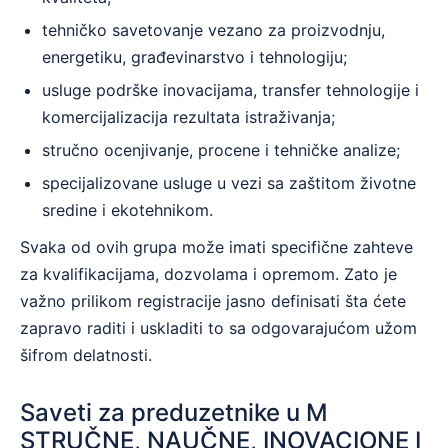
tehničko savetovanje vezano za proizvodnju,
energetiku, građevinarstvo i tehnologiju;
usluge podrške inovacijama, transfer tehnologije i
komercijalizacija rezultata istraživanja;
stručno ocenjivanje, procene i tehničke analize;
specijalizovane usluge u vezi sa zaštitom životne
sredine i ekotehnikom.
Svaka od ovih grupa može imati specifične zahteve
za kvalifikacijama, dozvolama i opremom. Zato je
važno prilikom registracije jasno definisati šta ćete
zapravo raditi i uskladiti to sa odgovarajućom užom
šifrom delatnosti.
Saveti za preduzetnike u M
STRUČNE, NAUČNE, INOVACIONE I