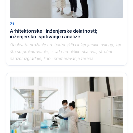
71
Arhitektonske i inženjerske delatnosti;
inženjersko ispitivanje i analize
Obuhvata pružanje arhitektonskih i inženjerskih usluga, kao
što su projektovanje, izrada tehničkih planova, stručni
nadzor izgradnje, kao i premeravanje terena ...