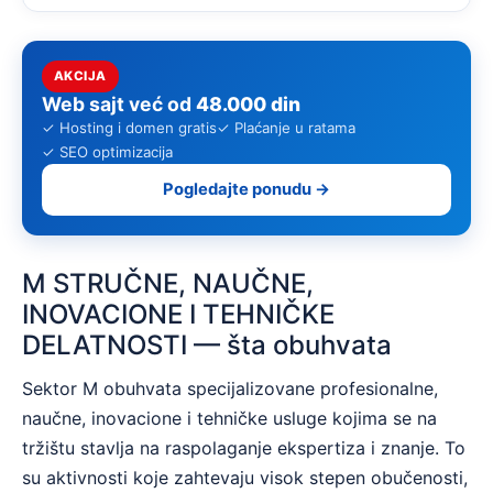
AKCIJA
Web sajt već od
48.000 din
✓ Hosting i domen gratis
✓ Plaćanje u ratama
✓ SEO optimizacija
Pogledajte ponudu →
M STRUČNE, NAUČNE,
INOVACIONE I TEHNIČKE
DELATNOSTI — šta obuhvata
Sektor M obuhvata specijalizovane profesionalne,
naučne, inovacione i tehničke usluge kojima se na
tržištu stavlja na raspolaganje ekspertiza i znanje. To
su aktivnosti koje zahtevaju visok stepen obučenosti,