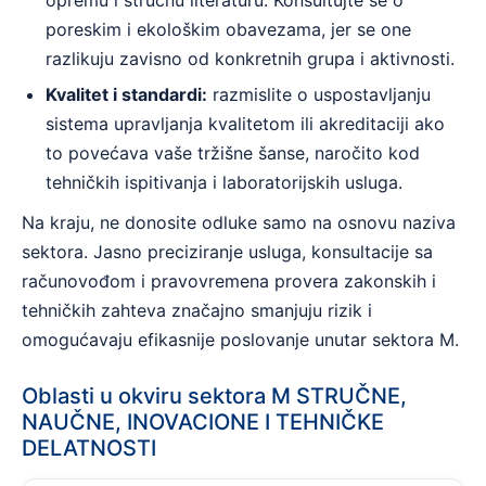
opremu i stručnu literaturu. Konsultujte se o
poreskim i ekološkim obavezama, jer se one
razlikuju zavisno od konkretnih grupa i aktivnosti.
Kvalitet i standardi:
razmislite o uspostavljanju
sistema upravljanja kvalitetom ili akreditaciji ako
to povećava vaše tržišne šanse, naročito kod
tehničkih ispitivanja i laboratorijskih usluga.
Na kraju, ne donosite odluke samo na osnovu naziva
sektora. Jasno preciziranje usluga, konsultacije sa
računovođom i pravovremena provera zakonskih i
tehničkih zahteva značajno smanjuju rizik i
omogućavaju efikasnije poslovanje unutar sektora M.
Oblasti u okviru sektora M STRUČNE,
NAUČNE, INOVACIONE I TEHNIČKE
DELATNOSTI