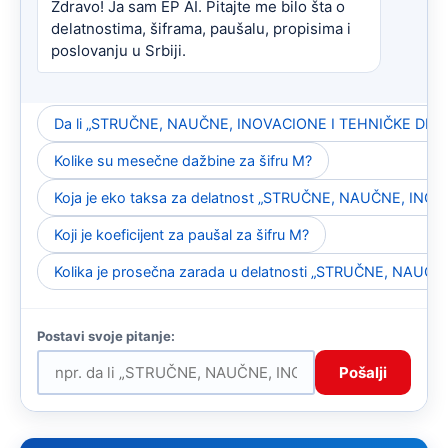
Zdravo! Ja sam EP AI. Pitajte me bilo šta o
delatnostima, šiframa, paušalu, propisima i
poslovanju u Srbiji.
Da li „STRUČNE, NAUČNE, INOVACIONE I TEHNIČKE DELAT
Kolike su mesečne dažbine za šifru M?
Koja je eko taksa za delatnost „STRUČNE, NAUČNE, IN
Koji je koeficijent za paušal za šifru M?
Kolika je prosečna zarada u delatnosti „STRUČNE, NAU
Pošalji