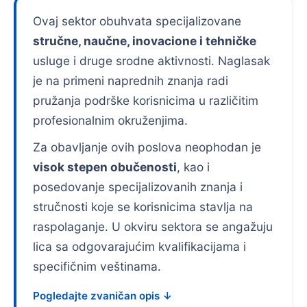
Ovaj sektor obuhvata specijalizovane
stručne, naučne, inovacione i tehničke
usluge i druge srodne aktivnosti. Naglasak
je na primeni naprednih znanja radi
pružanja podrške korisnicima u različitim
profesionalnim okruženjima.
Za obavljanje ovih poslova neophodan je
visok stepen obučenosti
, kao i
posedovanje specijalizovanih znanja i
stručnosti koje se korisnicima stavlja na
raspolaganje. U okviru sektora se angažuju
lica sa odgovarajućim kvalifikacijama i
specifičnim veštinama.
Pogledajte zvaničan opis ↓