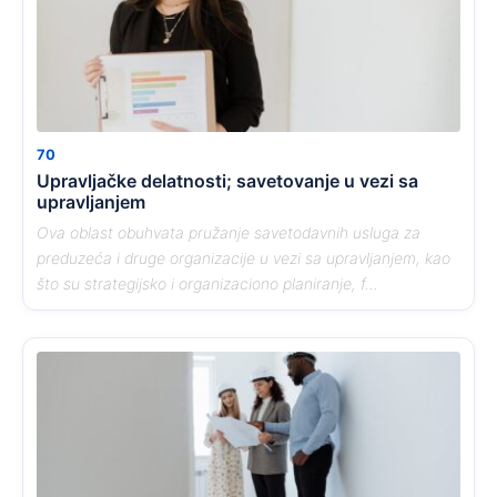
70
Upravljačke delatnosti; savetovanje u vezi sa
upravljanjem
Ova oblast obuhvata pružanje savetodavnih usluga za
preduzeća i druge organizacije u vezi sa upravljanjem, kao
što su strategijsko i organizaciono planiranje, f...