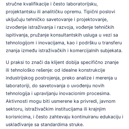
stručne kvalifikacije i često laboratorijsku,
projektantsku ili analitičku opremu. Tipični poslovi
uključuju tehničko savetovanje i projektovanje,
izvođenje istraživanja i razvoja, vođenje tehničkih
ispitivanja, pružanje konsultantskih usluga u vezi sa
tehnologijom i inovacijama, kao i podršku u transferu
znanja između istraživačkih i komercijalnih subjekata.
U praksi to znači da klijent dobija specifično znanje
ili tehnološko rešenje: od idealne konstrukcije
industrijskog postrojenja, preko analize i merenja u
laboratoriji, do savetovanja o uvođenju novih
tehnologija i upravljanju inovacionim procesima.
Aktivnosti mogu biti usmerene ka privredi, javnom
sektoru, istraživačkim institucijama ili krajnjim
korisnicima, i često zahtevaju kontinuiranu edukaciju i
usklađivanje sa standardima struke.