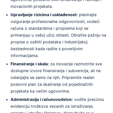
inovacionih projekata.
Upravljanje rizicima i usklađenost:
planirajte
osiguranje profesionalne odgovornosti, vodeći
računa o standardima i propisima koji se
primenjuju u vašoj užoj oblasti. Obratite pažnju na
propise o zaštiti podataka i industrijskoj
bezbednosti kada radite s poverljivim
informacijama.
Finansiranje i skala:
za inovacije razmotrite sve
dostupne izvore finansiranja i subvencija, ali ne
oslanjajte se samo na njih. Pripremite realan
poslovni plan za skaliranje od pojedinačnih
projekata ka većim ugovorima.
Administracija i računovodstvo:
vodite preciznu
evidenciju troškova vezanih za istraživanje,