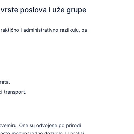
 vrste poslova i uže grupe
raktično i administrativno razlikuju, pa
reta.
i transport.
 svemiru. One su odvojene po prirodi
i često međunarodne dozvole. U praksi