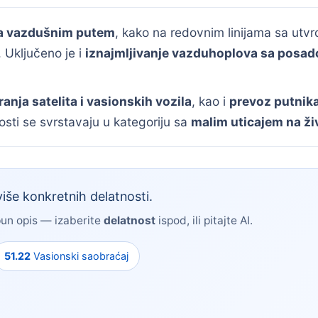
ta vazdušnim putem
, kako na redovnim linijama sa utvr
. Uključeno je i
iznajmljivanje vazduhoplova sa posa
ranja satelita i vasionskih vozila
, kao i
prevoz putnika
sti se svrstavaju u kategoriju sa
malim uticajem na ži
iše konkretnih delatnosti.
pun opis — izaberite
delatnost
ispod, ili pitajte AI.
51.22
Vasionski saobraćaj