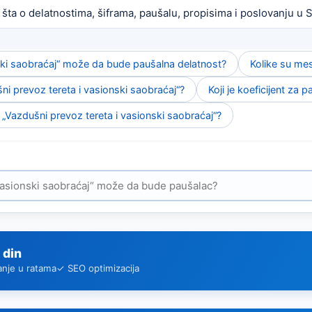
 šta o delatnostima, šiframa, paušalu, propisima i poslovanju u Sr
nski saobraćaj“ može da bude paušalna delatnost?
Kolike su mes
ni prevoz tereta i vasionski saobraćaj“?
Koji je koeficijent za p
 „Vazdušni prevoz tereta i vasionski saobraćaj“?
 din
anje u ratama
✓ SEO optimizacija