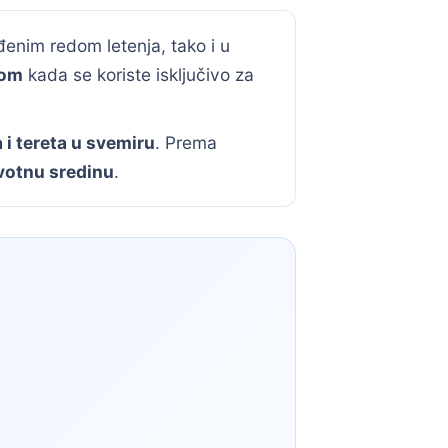
đenim redom letenja, tako i u
dom
kada se koriste isključivo za
 i tereta u svemiru
. Prema
votnu sredinu
.