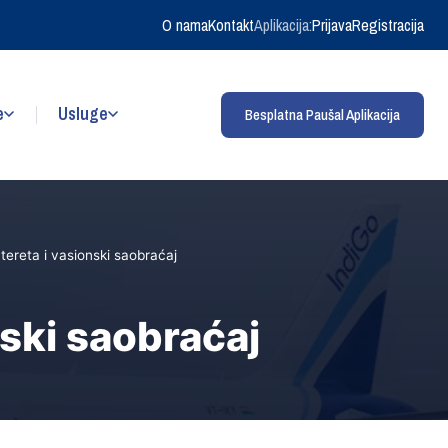
O nama
Kontakt
Aplikacija:
Prijava
Registracija
e
Usluge
Besplatna Paušal Aplikacija
tereta i vasionski saobraćaj
nski saobraćaj