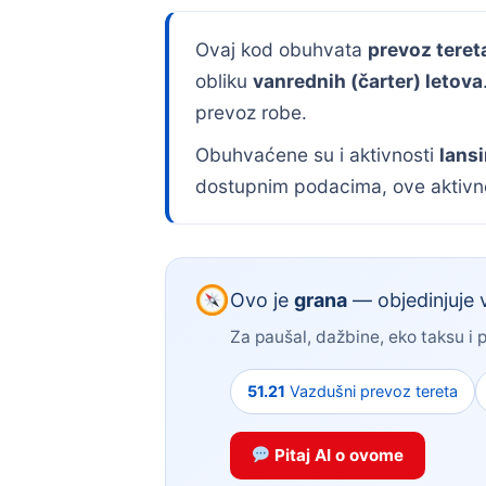
Ovaj kod obuhvata
prevoz tere
obliku
vanrednih (čarter) letova
prevoz robe.
Obuhvaćene su i aktivnosti
lansi
dostupnim podacima, ove aktivno
Ovo je
grana
— objedinjuje v
Za paušal, dažbine, eko taksu i 
51.21
Vazdušni prevoz tereta
Pitaj AI o ovome