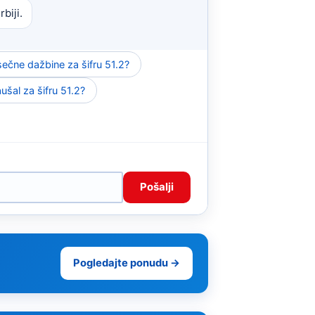
biji.
ečne dažbine za šifru 51.2?
aušal za šifru 51.2?
Pošalji
Pogledajte ponudu →