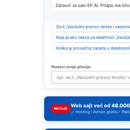
Zdravo! Ja sam EP AI. Pitajte me bilo
Da li „Vazdušni prevoz tereta i vasio
Koja je eko taksa za delatnost „Vazduš
Kolika je prosečna zarada u delatnosti
Web sajt već od
48.000
AKCIJA
✓ Hosting i domen gratis
✓ Plać