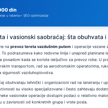
000 din
anje u ratama
✓ SEO optimizacija
a i vasionski saobraćaj: šta obuhvata i
ane na
prevoz tereta vazdušnim putem
i operacije vezane z
ru. To podrazumeva kako redovne linije i unapred planirane l
sa posadom kada se koriste isključivo za prevoz robe. U pra
orskim transportom, rad sa aerodromskim operatorima, ruko
ma sigurnosti vazduhoplovstva.
j obuhvataju tehnički i organizacioni rad na lansiranju i up
ktivnosti su visoko specijalizovane i često zahtevaju dodatn
eke vasionske operacije dostupni podaci o relativno malom
 u zavisnosti od konkretnih grupa i vrste posla.