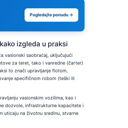
Pogledajte ponudu →
 kako izgleda u praksi
a vasionski saobraćaj, uključujući
etove za teret, tako i vanredne (čarter)
ksi to znači upravljanje flotom,
vanje specifičnom robom (teški ili
ravljanju vasionskim vozilima, kao i
e dozvole, infrastrukturne kapacitete i
 uticaju na životnu sredinu, stvarne