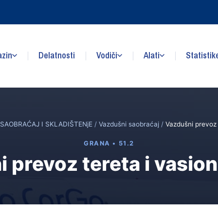
zin
Delatnosti
Vodiči
Alati
Statistik
SAOBRAĆAJ I SKLADIŠTENjE
/
Vazdušni saobraćaj
/
Vazdušni prevoz 
GRANA • 51.2
 prevoz tereta i vasio