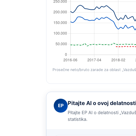
Prosečne neto/bruto zarade za oblast „Vazdušn
Pitajte AI o ovoj delatnost
EP
Pitajte EP AI o delatnosti „Vazdu
statistika.