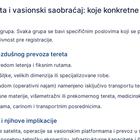
a i vasionski saobraćaj: koje konkretne
h grupa. Svaka grupa se bavi specifičnim poslovima koji se p
vnost pre registracije.
vazdušnog prevoza tereta
redom letenja i fiksnim rutama.
iljke, velikih dimenzija ili specijalizovane robe.
dom (operativni najam) namenjeno isključivo transportu te
ne materije, višemetražni ili prekomernog tereta, medicinsk
ama, carinom i transportnim posrednicima.
i njihove implikacije
je satelita, operacije sa vasionskim platformama i prevoz u
 posebnu tehničku ekspertizu, infrastrukturne kapacitete 