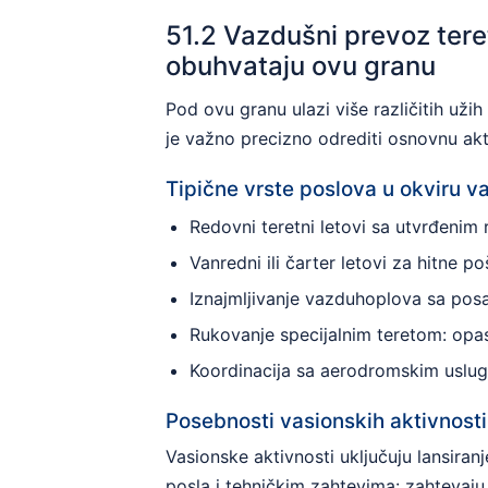
51.2 Vazdušni prevoz teret
obuhvataju ovu granu
Pod ovu granu ulazi više različitih uži
je važno precizno odrediti osnovnu akti
Tipične vrste poslova u okviru 
Redovni teretni letovi sa utvrđenim 
Vanredni ili čarter letovi za hitne poš
Iznajmljivanje vazduhoplova sa posa
Rukovanje specijalnim teretom: opas
Koordinacija sa aerodromskim uslug
Posebnosti vasionskih aktivnosti 
Vasionske aktivnosti uključuju lansiran
posla i tehničkim zahtevima: zahtevaju