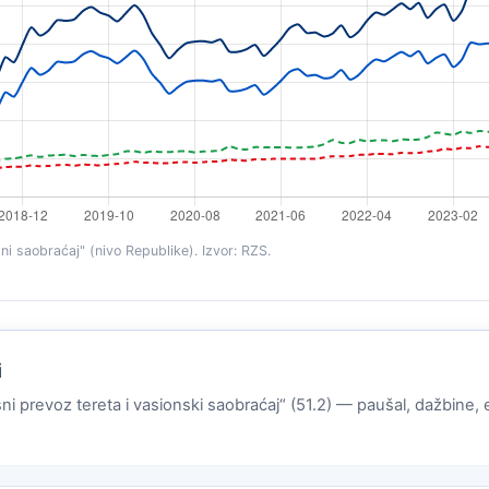
i saobraćaj" (nivo Republike). Izvor: RZS.
i
šni prevoz tereta i vasionski saobraćaj“ (51.2) — paušal, dažbine, e