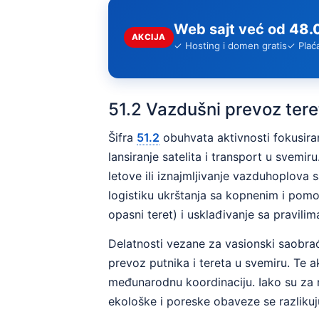
Web sajt već od
48.
AKCIJA
✓ Hosting i domen gratis
✓ Plać
51.2 Vazdušni prevoz teret
Šifra
51.2
obuhvata aktivnosti fokusir
lansiranje satelita i transport u svemi
letove ili iznajmljivanje vazduhoplova 
logistiku ukrštanja sa kopnenim i pom
opasni teret) i usklađivanje sa pravili
Delatnosti vezane za vasionski saobraća
prevoz putnika i tereta u svemiru. Te a
međunarodnu koordinaciju. Iako su za n
ekološke i poreske obaveze se razlikuju