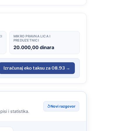
CI
MIKRO PRAVNA LICA I
PREDUZETNICI
20.000,00 dinara
Izračunaj eko taksu za 08.93 →
↺
Novi razgovor
si i statistika.