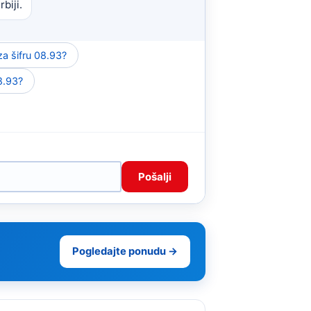
biji.
a šifru 08.93?
08.93?
Pošalji
Pogledajte ponudu →