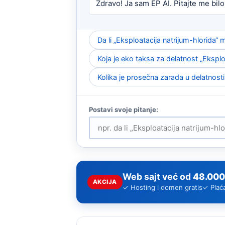
Zdravo! Ja sam EP AI. Pitajte me bilo
Da li „Eksploatacija natrijum-hlorida
Koja je eko taksa za delatnost „Eksplo
Kolika je prosečna zarada u delatnosti
Web sajt već od
48.000
AKCIJA
✓ Hosting i domen gratis
✓ Plać