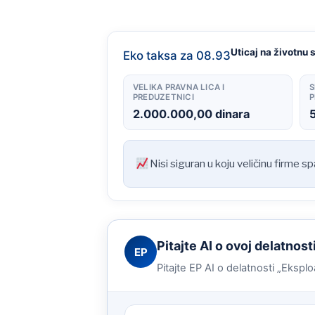
Uticaj na životnu 
Eko taksa za 08.93
VELIKA PRAVNA LICA I
S
PREDUZETNICI
P
2.000.000,00 dinara
Nisi siguran u koju veličinu firme s
Pitajte AI o ovoj delatnost
EP
Pitajte EP AI o delatnosti „Eksplo