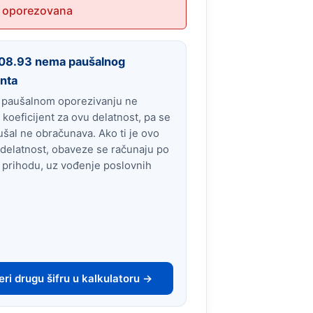
 oporezovana
u 08.93 nema paušalnog
enta
 paušalnom oporezivanju ne
 koeficijent za ovu delatnost, pa se
ušal ne obračunava. Ako ti je ovo
delatnost, obaveze se računaju po
 prihodu, uz vođenje poslovnih
ri drugu šifru u kalkulatoru →