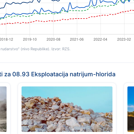
rudarstvo" (nivo Republike). Izvor: RZS.
ti za 08.93 Eksploatacija natrijum-hlorida