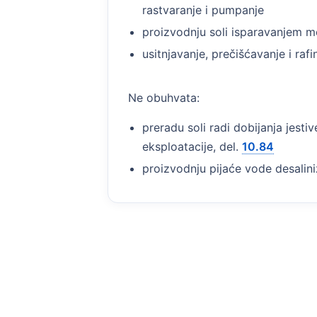
rastvaranje i pumpanje
proizvodnju soli isparavanjem mo
usitnjavanje, prečišćavanje i raf
Ne obuhvata:
preradu soli radi dobijanja jestive
eksploatacije, del.
10.84
proizvodnju pijaće vode desalini