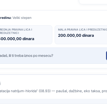
sredinu:
Veliki stepen
REDNJA PRAVNA LICA I
MALA PRAVNA LICA I PREDUZETNI
REDUZETNICI
200.000,00 dinara
500.000,00 dinara
padaš, ili ti treba iznos po mesecu?
i
atacija natrijum-hlorida“ (08.93) — paušal, dažbine, eko taksa, propi