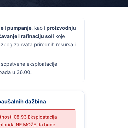
je i pumpanje
, kao i
proizvodnju
avanje i rafinaciju soli
koje
zbog zahvata prirodnih resursa i
ez sopstvene eksploatacije
spada u 36.00.
paušalnih dažbina
atnosti 08.93 Eksploatacija
-hlorida NE MOŽE da bude