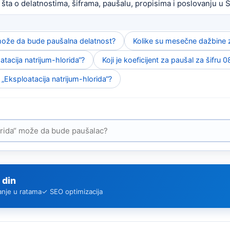
 šta o delatnostima, šiframa, paušalu, propisima i poslovanju u Sr
“ može da bude paušalna delatnost?
Kolike su mesečne dažbine z
atacija natrijum-hlorida“?
Koji je koeficijent za paušal za šifru 
 „Eksploatacija natrijum-hlorida“?
 din
anje u ratama
✓ SEO optimizacija