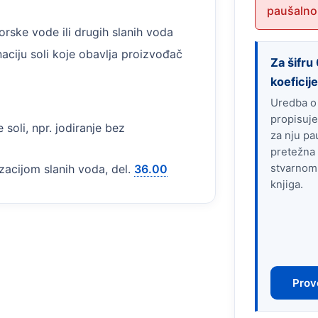
paušalno
rske vode ili drugih slanih voda
inaciju soli koje obavlja proizvođač
Za šifr
koeficij
Uredba o
propisuje
 soli, npr. jodiranje bez
za nju pa
pretežna 
zacijom slanih voda, del.
36.00
stvarnom
knjiga.
Prove