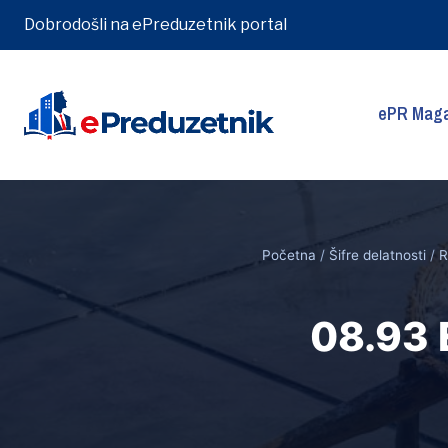
Dobrodošli na ePreduzetnik portal
ePR Maga
Skip
to
content
Početna
/
Šifre delatnosti
/
R
08.93 