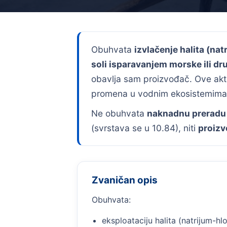
Obuhvata
izvlačenje halita (nat
soli isparavanjem morske ili dr
obavlja sam proizvođač. Ove akt
promena u vodnim ekosistemima
Ne obuhvata
naknadnu preradu so
(svrstava se u 10.84), niti
proizv
Zvaničan opis
Obuhvata:
eksploataciju halita (natrijum-hlor