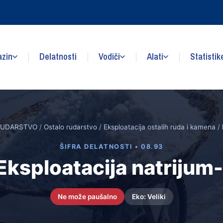
zin
Delatnosti
Vodiči
Alati
Statistik
UDARSTVO
/
Ostalo rudarstvo
/
Eksploatacija ostalih ruda i kamena
/
ŠIFRA DELATNOSTI • 08.93
Eksploatacija natrijum-
Ne može paušalno
Eko: Veliki