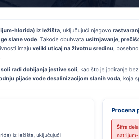
rijum-hlorida) iz ležišta
, uključujući njegovo
rastvaran
uge slane vode
. Takođe obuhvata
usitnjavanje, prečišć
ivnosti imaju
veliki uticaj na životnu sredinu
, posebno 
.
li radi dobijanja jestive soli
, kao što je jodiranje b
odnju pijaće vode desalinizacijom slanih voda
, koja 
Procena 
Šifra del
ida) iz ležišta, uključujući
natrijum