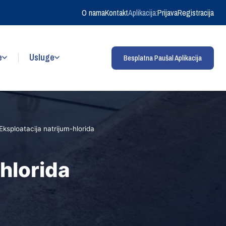
O nama
Kontakt
Aplikacija:
Prijava
Registracija
e
Usluge
Besplatna Paušal Aplikacija
Eksploatacija natrijum-hlorida
hlorida