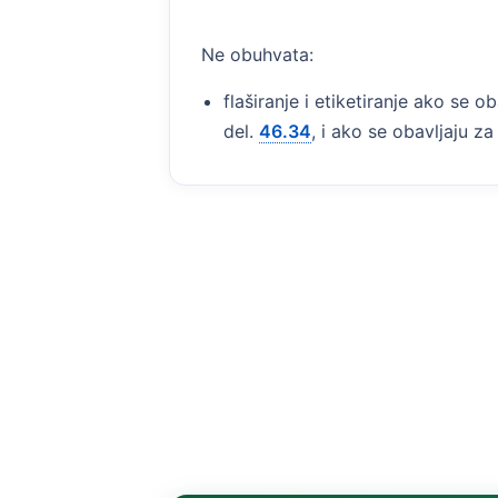
Ne obuhvata:
flaširanje i etiketiranje ako se o
del.
46.34
, i ako se obavljaju z