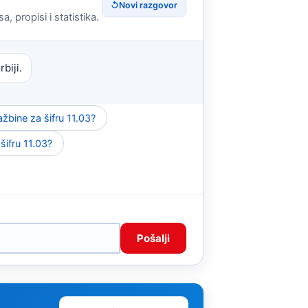
↺
Novi razgovor
, propisi i statistika.
biji.
žbine za šifru 11.03?
 šifru 11.03?
Pošalji