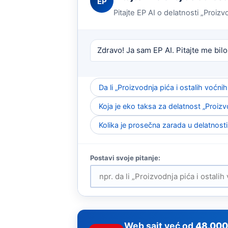
EP
Pitajte EP AI o delatnosti „Proizv
Zdravo! Ja sam EP AI. Pitajte me bilo
Da li „Proizvodnja pića i ostalih voćn
Koja je eko taksa za delatnost „Proizvo
Kolika je prosečna zarada u delatnosti 
Web sajt već od
48.000