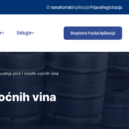
O nama
Kontakt
Aplikacija:
Prijava
Registracija
e
Usluge
Besplatna Paušal Aplikacija
vodnja pića i ostalih voćnih vina
voćnih vina