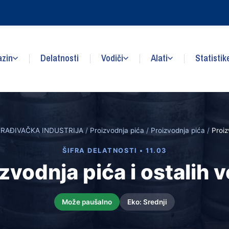
zin
Delatnosti
Vodiči
Alati
Statistik
RAĐIVAČKA INDUSTRIJA
/
Proizvodnja pića
/
Proizvodnja pića
/
Proiz
ŠIFRA DELATNOSTI • 11.03
zvodnja pića i ostalih 
Može paušalno
Eko: Srednji