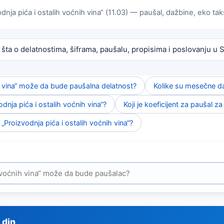
odnja pića i ostalih voćnih vina“ (11.03) — paušal, dažbine, eko taksa
 šta o delatnostima, šiframa, paušalu, propisima i poslovanju u Sr
ih vina“ može da bude paušalna delatnost?
Kolike su mesečne da
dnja pića i ostalih voćnih vina“?
Koji je koeficijent za paušal za
„Proizvodnja pića i ostalih voćnih vina“?
 din