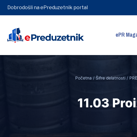
Dobrodošli na ePreduzetnik portal
ePR Maga
Skip
to
content
Početna
/
Šifre delatnosti
/
PRE
11.03 Proi