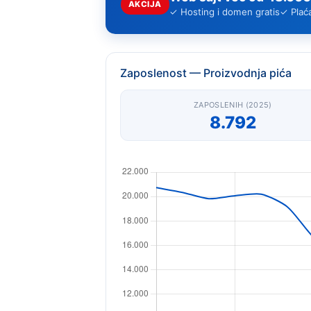
AKCIJA
✓ Hosting i domen gratis
✓ Plać
Zaposlenost — Proizvodnja pića
ZAPOSLENIH (2025)
8.792