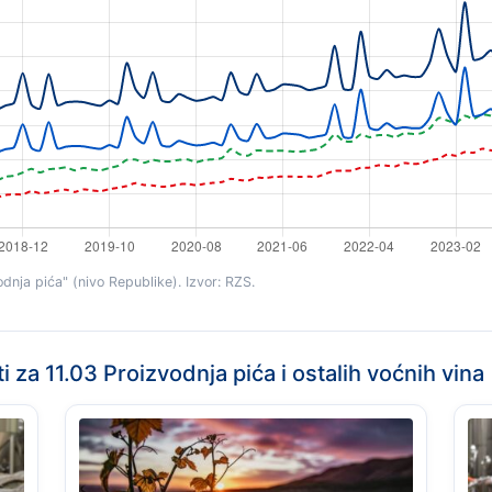
nja pića" (nivo Republike). Izvor: RZS.
i za 11.03 Proizvodnja pića i ostalih voćnih vina