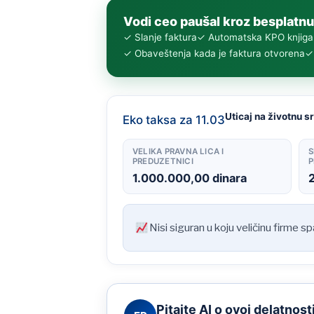
Vodi ceo paušal kroz besplatnu
✓ Slanje faktura
✓ Automatska KPO knjiga
✓ Obaveštenja kada je faktura otvorena
✓ 
Uticaj na životnu s
Eko taksa za 11.03
VELIKA PRAVNA LICA I
S
PREDUZETNICI
P
1.000.000,00 dinara
Nisi siguran u koju veličinu firme s
Pitajte AI o ovoj delatnost