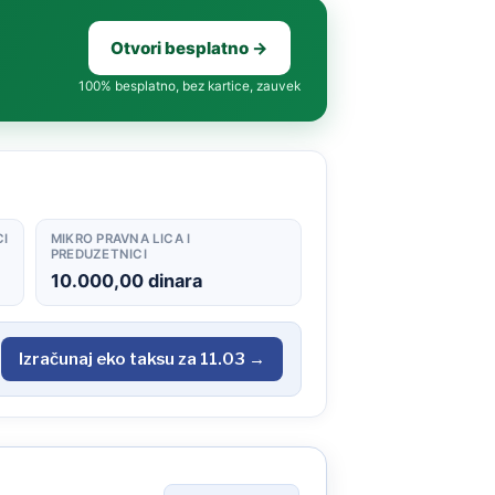
Otvori besplatno →
100% besplatno, bez kartice, zauvek
CI
MIKRO PRAVNA LICA I
PREDUZETNICI
10.000,00 dinara
Izračunaj eko taksu za 11.03 →