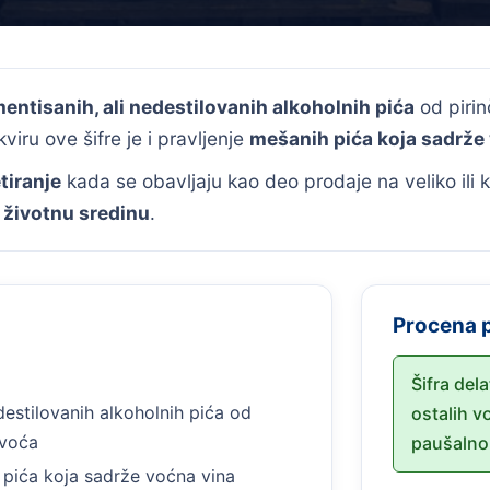
entisanih, ali nedestilovanih alkoholnih pića
od pirin
kviru ove šifre je i pravljenje
mešanih pića koja sadrže
etiranje
kada se obavljaju kao deo prodaje na veliko ili
a životnu sredinu
.
Procena 
Šifra del
destilovanih alkoholnih pića od
ostalih 
 voća
paušalno
pića koja sadrže voćna vina