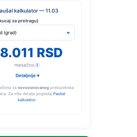
aušal kalkulator — 11.03
kucaj za pretragu)
8.011 RSD
mesečno
i
Detaljnije ▾
ažbina za
novoosnovanog
preduzetnika
lca. Za više detalja pogledaj
Paušal
kalkulator
.