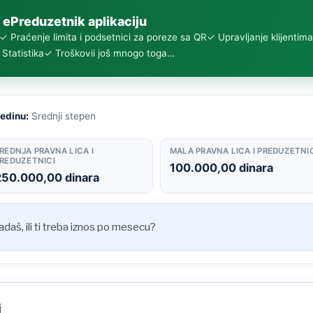
 ePreduzetnik aplikaciju
✓ Praćenje limita i podsetnici za poreze sa QR
✓ Upravljanje klijentima
Statistika
✓ Troškovi
i još mnogo toga…
redinu:
Srednji stepen
REDNJA PRAVNA LICA I
MALA PRAVNA LICA I PREDUZETNI
REDUZETNICI
100.000,00 dinara
250.000,00 dinara
padaš, ili ti treba iznos po mesecu?
i