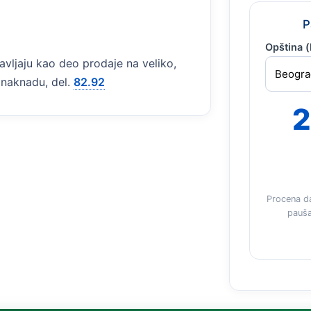
P
Opština (
bavljaju kao deo prodaje na veliko,
a naknadu, del.
82.92
2
Procena d
pauša