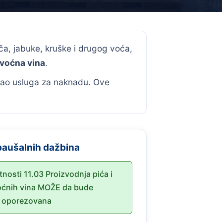
ča, jabuke, kruške i drugog voća,
 voćna vina
.
 kao usluga za naknadu. Ove
paušalnih dažbina
atnosti 11.03 Proizvodnja pića i
voćnih vina MOŽE da bude
 oporezovana