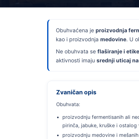
Obuhvaćena je
proizvodnja ferm
kao i proizvodnja
medovine
. U o
Ne obuhvata se
flaširanje i etik
aktivnosti imaju
srednji uticaj n
Zvaničan opis
Obuhvata:
proizvodnju fermentisanih ali ne
pirinča, jabuke, kruške i ostalog
proizvodnju medovine i mešanih 