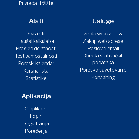
Privreda i tržište
Alati
Usluge
Svi alati
Izrada web sajtova
Paušal kalkulator
Zakup web adrese
Pregled delatnosti
Poslovni email
Obrada statističkih
Test samostalnosti
podataka
Poreski kalendar
Poresko savetovanje
Kursna lista
Konsalting
Statistike
Aplikacija
O aplikaciji
Login
Registracija
Poređenja