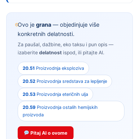
Ovo je
grana
— objedinjuje više
konkretnih delatnosti.
Za paušal, dažbine, eko taksu i pun opis —
izaberite
delatnost
ispod, ili pitajte AI.
20.51
Proizvodnja eksploziva
20.52
Proizvodnja sredstava za lepljenje
20.53
Proizvodnja eteričnih ulja
20.59
Proizvodnja ostalih hemijskih
proizvoda
Pitaj AI o ovome