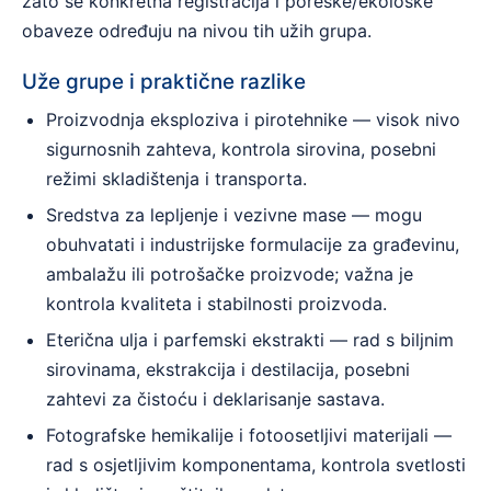
zato se konkretna registracija i poreske/ekološke
obaveze određuju na nivou tih užih grupa.
Uže grupe i praktične razlike
Proizvodnja eksploziva i pirotehnike — visok nivo
sigurnosnih zahteva, kontrola sirovina, posebni
režimi skladištenja i transporta.
Sredstva za lepljenje i vezivne mase — mogu
obuhvatati i industrijske formulacije za građevinu,
ambalažu ili potrošačke proizvode; važna je
kontrola kvaliteta i stabilnosti proizvoda.
Eterična ulja i parfemski ekstrakti — rad s biljnim
sirovinama, ekstrakcija i destilacija, posebni
zahtevi za čistoću i deklarisanje sastava.
Fotografske hemikalije i fotoosetljivi materijali —
rad s osjetljivim komponentama, kontrola svetlosti