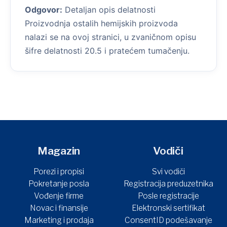
Odgovor:
Detaljan opis delatnosti
Proizvodnja ostalih hemijskih proizvoda
nalazi se na ovoj stranici, u zvaničnom opisu
šifre delatnosti 20.5 i pratećem tumačenju.
Magazin
Vodiči
Porezi i propisi
Svi vodiči
Pokretanje posla
Registracija preduzetnika
Vođenje firme
Posle registracije
Novac i finansije
Elektronski sertifikat
Marketing i prodaja
ConsentID podešavanje