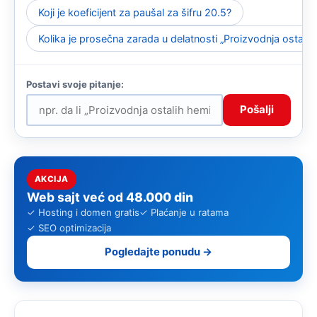
Koji je koeficijent za paušal za šifru 20.5?
Kolika je prosečna zarada u delatnosti „Proizvodnja ostali
Pošalji
AKCIJA
Web sajt već od
48.000 din
✓ Hosting i domen gratis
✓ Plaćanje u ratama
✓ SEO optimizacija
Pogledajte ponudu →