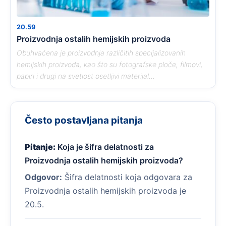
20.59
Proizvodnja ostalih hemijskih proizvoda
Obuhvaćena je proizvodnja različitih specijalizovanih
hemijskih proizvoda, kao što su fotografske ploče, filmovi,
papiri i drugi na svetlost osetljivi materijal...
Često postavljana pitanja
Pitanje:
Koja je šifra delatnosti za
Proizvodnja ostalih hemijskih proizvoda?
Odgovor:
Šifra delatnosti koja odgovara za
Proizvodnja ostalih hemijskih proizvoda je
20.5.