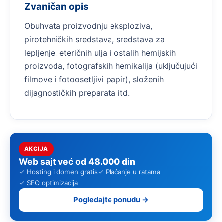
Zvaničan opis
Obuhvata proizvodnju eksploziva,
pirotehničkih sredstava, sredstava za
lepljenje, eteričnih ulja i ostalih hemijskih
proizvoda, fotografskih hemikalija (uključujući
filmove i fotoosetljivi papir), složenih
dijagnostičkih preparata itd.
AKCIJA
Web sajt već od
48.000 din
✓ Hosting i domen gratis
✓ Plaćanje u ratama
✓ SEO optimizacija
Pogledajte ponudu →