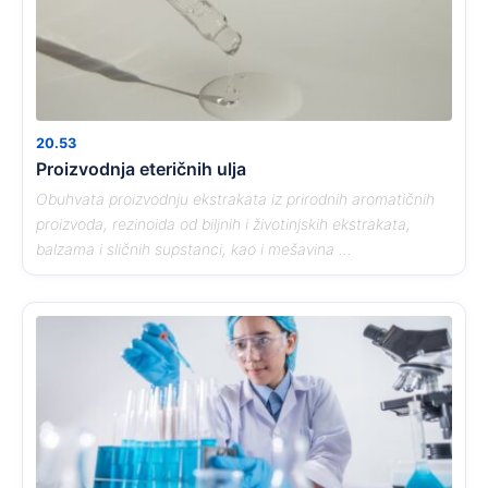
20.53
Proizvodnja eteričnih ulja
Obuhvata proizvodnju ekstrakata iz prirodnih aromatičnih
proizvoda, rezinoida od biljnih i životinjskih ekstrakata,
balzama i sličnih supstanci, kao i mešavina ...