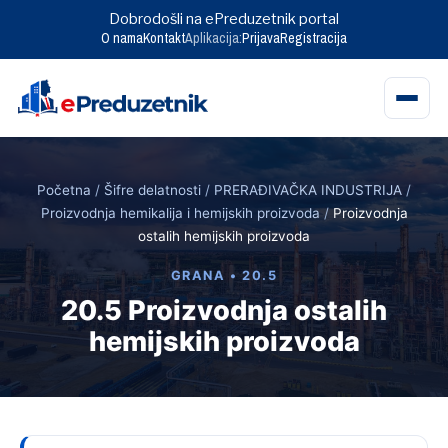
Dobrodošli na ePreduzetnik portal
O nama
Kontakt
Aplikacija:
Prijava
Registracija
Skip
to
Početna
/
Šifre delatnosti
/
PRERAĐIVAČKA INDUSTRIJA
/
content
Proizvodnja hemikalija i hemijskih proizvoda
/
Proizvodnja
ostalih hemijskih proizvoda
GRANA • 20.5
20.5 Proizvodnja ostalih
hemijskih proizvoda