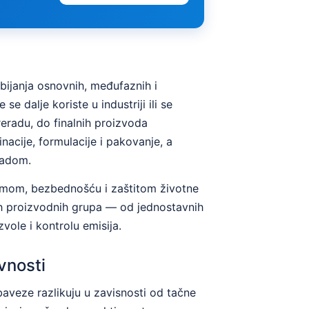
bijanja osnovnih, međufaznih i
dalje koriste u industriji ili se
eradu, do finalnih proizvoda
inacije, formulacije i pakovanje, a
padom.
premom, bezbednošću i zaštitom životne
nih proizvodnih grupa — od jednostavnih
ole i kontrolu emisija.
ivnosti
baveze razlikuju u zavisnosti od tačne