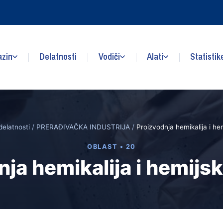
zin
Delatnosti
Vodiči
Alati
Statistik
delatnosti
/
PRERAĐIVAČKA INDUSTRIJA
/
Proizvodnja hemikalija i he
OBLAST • 20
ja hemikalija i hemijs