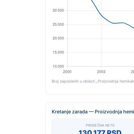
Broj zaposlenih u oblasti „Proizvodnja hemikali
Kretanje zarada — Proizvodnja hemik
PROSEČNA NETO
130.177 RSD