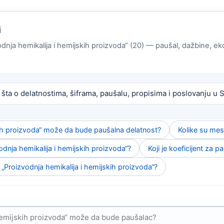
i
odnja hemikalija i hemijskih proizvoda“ (20) — paušal, dažbine, eko
 šta o delatnostima, šiframa, paušalu, propisima i poslovanju u Sr
skih proizvoda“ može da bude paušalna delatnost?
Kolike su mes
odnja hemikalija i hemijskih proizvoda“?
Koji je koeficijent za p
 „Proizvodnja hemikalija i hemijskih proizvoda“?