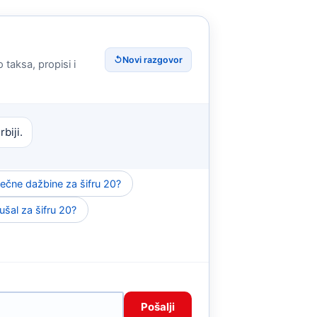
↺
Novi razgovor
 taksa, propisi i
biji.
ečne dažbine za šifru 20?
aušal za šifru 20?
Pošalji