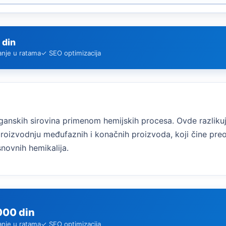
 din
anje u ratama
✓ SEO optimizacija
ganskih sirovina primenom hemijskih procesa. Ovde razlik
 proizvodnju međufaznih i konačnih proizvoda, koji čine preo
novnih hemikalija.
000 din
anje u ratama
✓ SEO optimizacija