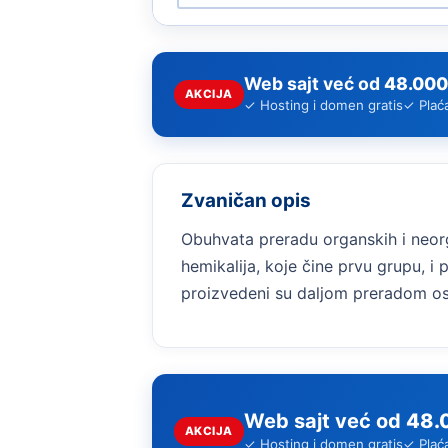
Web sajt već od
48.000
AKCIJA
✓ Hosting i domen gratis
✓ Plać
Zvaničan opis
Obuhvata preradu organskih i neor
hemikalija, koje čine prvu grupu, i
proizvedeni su daljom preradom os
Web sajt već od
48.
AKCIJA
✓ Hosting i domen gratis
✓ Plać