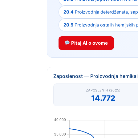
20.4
Proizvodnja deterdženata, sapun
20.5
Proizvodnja ostalih hemijskih 
Pitaj AI o ovome
Zaposlenost — Proizvodnja hemikali
ZAPOSLENIH (2025)
14.772