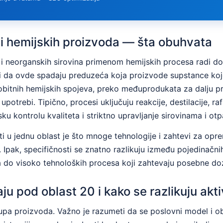
 i hemijskih proizvoda — šta obuhvata
i neorganskih sirovina primenom hemijskih procesa radi do
da ovde spadaju preduzeća koja proizvode supstance koje se 
bitnih hemijskih spojeva, preko međuprodukata za dalju pr
upotrebi. Tipično, procesi uključuju reakcije, destilacije, raf
ku kontrolu kvaliteta i striktno upravljanje sirovinama i ot
ti u jednu oblast je što mnoge tehnologije i zahtevi za o
e. Ipak, specifičnosti se znatno razlikuju između pojedinač
a do visoko tehnoloških procesa koji zahtevaju posebne dozv
ju pod oblast 20 i kako se razlikuju akt
rupa proizvoda. Važno je razumeti da se poslovni model i o