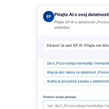
Pitajte AI o ovoj delatnost
EP
Pitajte EP AI o delatnosti „Proizv
statistika.
Zdravo! Ja sam EP AI. Pitajte me bilo
Da li „Proizvodnja hemikalija i hemij
Koja je eko taksa za delatnost „Proizv
Kolika je prosečna zarada u delatnosti