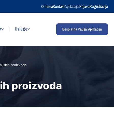
O nama
Kontakt
Aplikacija:
Prijava
Registracija
e
Usluge
Besplatna Paušal Aplikacija
mijskih proizvoda
kih proizvoda