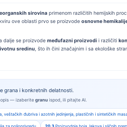
neorganskih sirovina
primenom različitih hemijskih proc
kviru ove oblasti prvo se proizvode
osnovne hemikalij
a dalje se proizvode
međufazni proizvodi
i različiti
kon
 životnu sredinu
, što ih čini značajnim i sa ekološke stra
e grana i konkretnih delatnosti.
 opis — izaberite
granu
ispod, ili pitajte AI.
 veštačkih đubriva i azotnih jedinjenja, plastičnih i sintetičkih mas
ija za poljoprivredu
20.3
Proizvodnja boja, lakova i sličnih prem