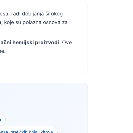
esa, radi dobijanja širokog
e
, koje su polazna osnova za
ačni hemijski proizvodi
. Ove
ne.
a
aza, grafičkih boja i kitova