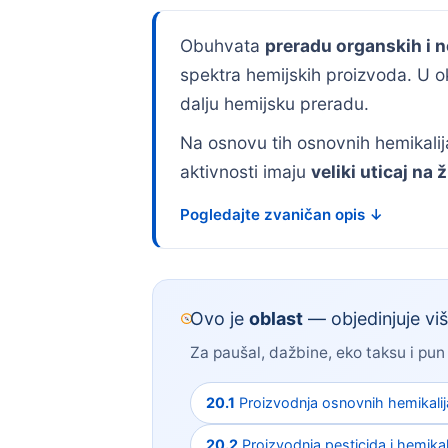
Obuhvata
preradu organskih i 
spektra hemijskih proizvoda. U o
dalju hemijsku preradu.
Na osnovu tih osnovnih hemikalij
aktivnosti imaju
veliki uticaj na
Pogledajte zvaničan opis ↓
Ovo je
oblast
— objedinjuje viš
Za paušal, dažbine, eko taksu i pun
20.1
Proizvodnja osnovnih hemikalija,
20.2
Proizvodnja pesticida i hemikal