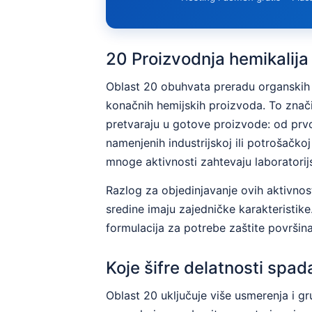
20 Proizvodnja hemikalija
Oblast 20 obuhvata preradu organskih 
konačnih hemijskih proizvoda. To znači 
pretvaraju u gotove proizvode: od prvo
namenjenih industrijskoj ili potrošačkoj 
mnoge aktivnosti zahtevaju laboratorijs
Razlog za objedinjavanje ovih aktivnos
sredine imaju zajedničke karakteristik
formulacija za potrebe zaštite površin
Koje šifre delatnosti spada
Oblast 20 uključuje više usmerenja i g