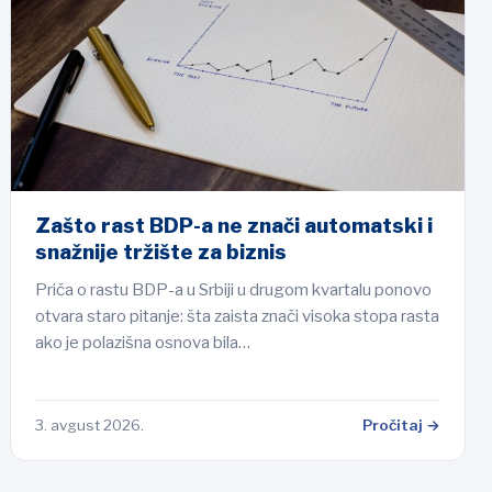
Zašto rast BDP-a ne znači automatski i
snažnije tržište za biznis
Priča o rastu BDP-a u Srbiji u drugom kvartalu ponovo
otvara staro pitanje: šta zaista znači visoka stopa rasta
ako je polazišna osnova bila…
3. avgust 2026.
Pročitaj →