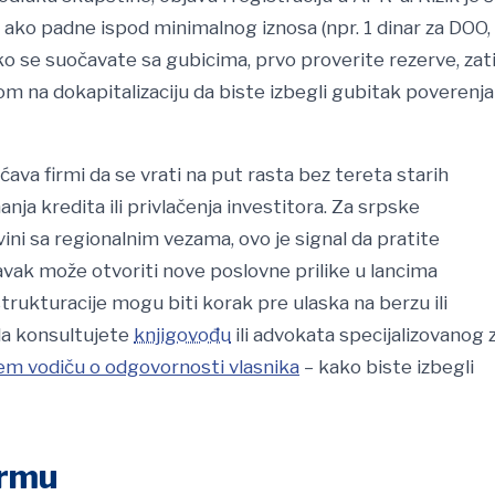
e ako padne ispod minimalnog iznosa (npr. 1 dinar za DOO, 
Ako se suočavate sa gubicima, prvo proverite rezerve, za
om na dokapitalizaciju da biste izbegli gubitak poverenja
ava firmi da se vrati na put rasta bez tereta starih
ja kredita ili privlačenja investitora. Za srpske
ini sa regionalnim vezama, ovo je signal da pratite
vak može otvoriti nove poslovne prilike u lancima
trukturacije mogu biti korak pre ulaska na berzu ili
da konsultujete
knjigovođu
ili advokata specijalizovanog 
em vodiču o odgovornosti vlasnika
– kako biste izbegli
irmu