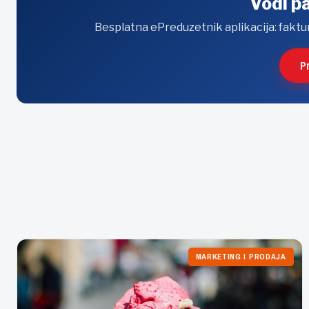
Vodi p
Besplatna ePreduzetnik aplikacija: faktur
P
MARKETING I PRODAJA