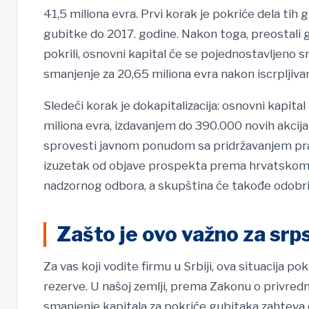
41,5 miliona evra. Prvi korak je pokriće dela tih 
gubitke do 2017. godine. Nakon toga, preostali g
pokrili, osnovni kapital će se pojednostavljeno sm
smanjenje za 20,65 miliona evra nakon iscrpljivan
Sledeći korak je dokapitalizacija: osnovni kapita
miliona evra, izdavanjem do 390.000 novih akcija
sprovesti javnom ponudom sa pridržavanjem prav
izuzetak od objave prospekta prema hrvatskom Z
nadzornog odbora, a skupština će takođe odobri
Zašto je ovo važno za sr
Za vas koji vodite firmu u Srbiji, ova situacija 
rezerve. U našoj zemlji, prema Zakonu o privred
smanjenje kapitala za pokriće gubitaka zahteva o