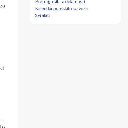
Pretraga šifara delatnosti
 za
Kalendar poreskih obaveza
Svi alati
st
 –
što