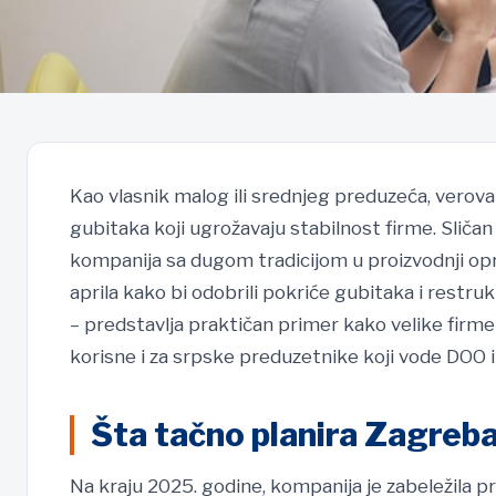
Kao vlasnik malog ili srednjeg preduzeća, verova
gubitaka koji ugrožavaju stabilnost firme. Sliča
kompanija sa dugom tradicijom u proizvodnji opr
aprila kako bi odobrili pokriće gubitaka i restr
– predstavlja praktičan primer kako velike firme 
korisne i za srpske preduzetnike koji vode DOO il
Šta tačno planira Zagreb
Na kraju 2025. godine, kompanija je zabeležila 