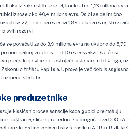
gubitaka iz zakonskih rezervi, konkretno 1,13 miliona evra
ubici iznose oko 40,4 miliona evra. Da bi se delimično
anjiti sa 22,5 miliona evra na 1,89 miliona evra, što znači
ja svih rezervi.
l će se povećati za do 3,9 miliona evra na ukupno do 5,79
 po nominalnoj vrednosti od 10 evra svaka. Ovo će se
a preče kupovine za postojeće akionare u tri kruga, uz
akonu o tržištu kapitala. Uprava je već dobila saglasno
ti izmene statuta.
pske preduzetnike
pokazuje klasičan proces sanacije kada gubici premašuju
nim društvima, slične procedure su moguće i za DOO i AD
dluku skupštine, objavu i registraciju u APR-u. Rizik je 