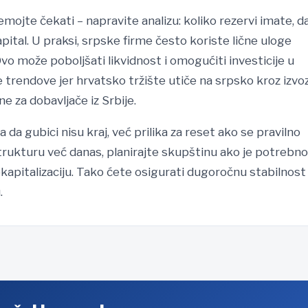
ojte čekati – napravite analizu: koliko rezervi imate, da 
apital. U praksi, srpske firme često koriste lične uloge
 Ovo može poboljšati likvidnost i omogućiti investicije u
 trendove jer hrvatsko tržište utiče na srpsko kroz izvoz
ne za dobavljače iz Srbije.
a gubici nisu kraj, već prilika za reset ako se pravilno
strukturu već danas, planirajte skupštinu ako je potrebno
kapitalizaciju. Tako ćete osigurati dugoročnu stabilnost 
.