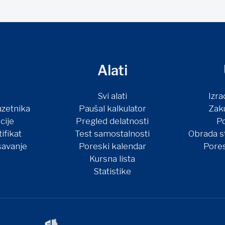
Alati
Svi alati
Izra
uzetnika
Paušal kalkulator
Zak
cije
Pregled delatnosti
Po
ifikat
Test samostalnosti
Obrada s
avanje
Poreski kalendar
Pore
Kursna lista
Statistike