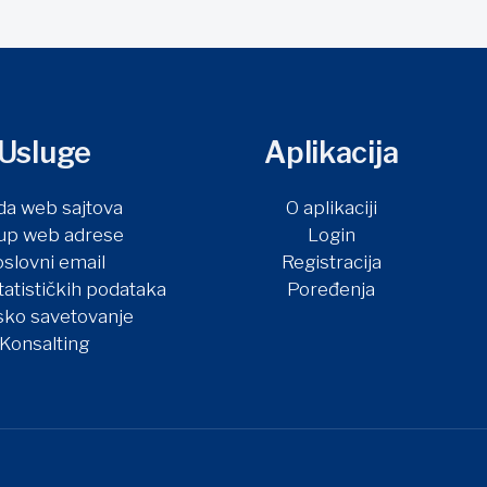
Usluge
Aplikacija
da web sajtova
O aplikaciji
up web adrese
Login
slovni email
Registracija
tatističkih podataka
Poređenja
sko savetovanje
Konsalting