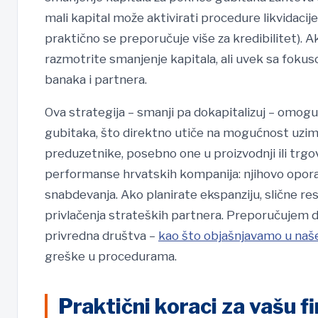
mali kapital može aktivirati procedure likvidacij
praktično se preporučuje više za kredibilitet). 
razmotrite smanjenje kapitala, ali uvek sa fokus
banaka i partnera.
Ova strategija – smanji pa dokapitalizuj – omoguć
gubitaka, što direktno utiče na mogućnost uziman
preduzetnike, posebno one u proizvodnji ili trgov
performanse hrvatskih kompanija: njihovo opora
snabdevanja. Ako planirate ekspanziju, slične res
privlačenja strateških partnera. Preporučujem 
privredna društva –
kao što objašnjavamo u naš
greške u procedurama.
Praktični koraci za vašu f