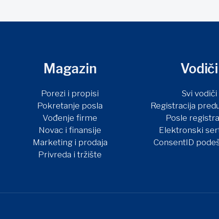
Magazin
Vodiči
Porezi i propisi
Svi vodiči
Pokretanje posla
Registracija pred
Vođenje firme
Posle registra
Novac i finansije
Elektronski sert
Marketing i prodaja
ConsentID podeš
Privreda i tržište