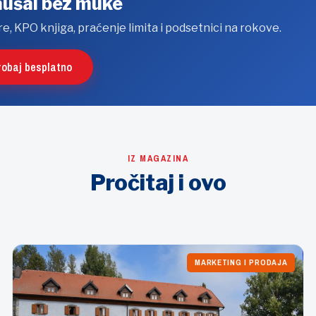
aušal bez muke
e, KPO knjiga, praćenje limita i podsetnici na rokove.
robaj besplatno
IZ MAGAZINA
Pročitaj i ovo
MARKETING I PRODAJA