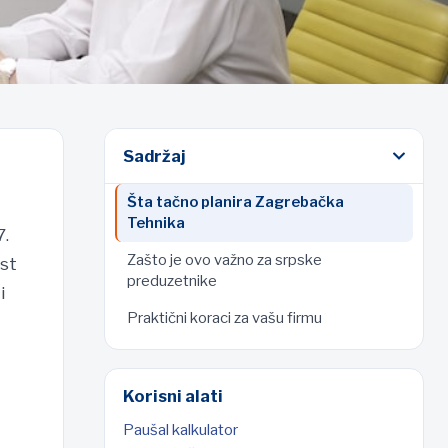
Sadržaj
Šta tačno planira Zagrebačka
Tehnika
7.
Zašto je ovo važno za srpske
est
preduzetnike
i
Praktični koraci za vašu firmu
Korisni alati
Paušal kalkulator