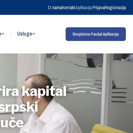
O nama
Kontakt
Aplikacija:
Prijava
Registracija
e
Usluge
Besplatna Paušal Aplikacija
ira kapital
 srpski
auče