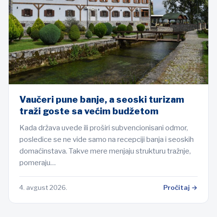
Vaučeri pune banje, a seoski turizam
traži goste sa većim budžetom
Kada država uvede ili proširi subvencionisani odmor,
posledice se ne vide samo na recepciji banja i seoskih
domaćinstava. Takve mere menjaju strukturu tražnje,
pomeraju…
4. avgust 2026.
Pročitaj →