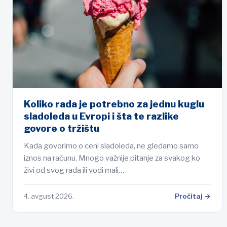
Koliko rada je potrebno za jednu kuglu
sladoleda u Evropi i šta te razlike
govore o tržištu
Kada govorimo o ceni sladoleda, ne gledamo samo
iznos na računu. Mnogo važnije pitanje za svakog ko
živi od svog rada ili vodi mali…
4. avgust 2026.
Pročitaj →