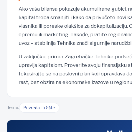
Ako vaša bilansa pokazuje akumulirane gubici, nem
kapital treba smanjiti i kako da privučete novi k
vlasnika ili poreske olakšice za dokapitalizaciju.
opremu ili marketing. Takođe, pratite regionalne
uvoz – stabilnija Tehnika znači sigurnije narudžbi
U zaključku, primer Zagrebačke Tehnike podseća d
upravlja kapitalom. Proverite svoju finansijsku 
fokusirajte se na poslovni plan koji opravdava do
rast, bez obzira na ekonomske izazove u regionu
Teme:
Privreda i tržište