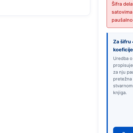
Šifra del
satovima
paušalno
Za šifr
koeficij
Uredba o
propisuje
za nju pa
pretežna 
stvarnom
knjiga.