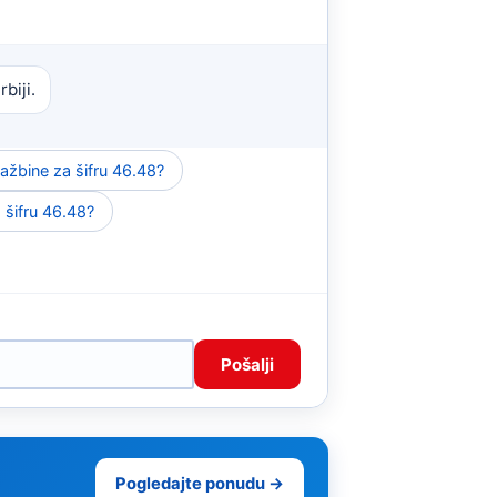
biji.
ažbine za šifru 46.48?
a šifru 46.48?
Pošalji
Pogledajte ponudu →