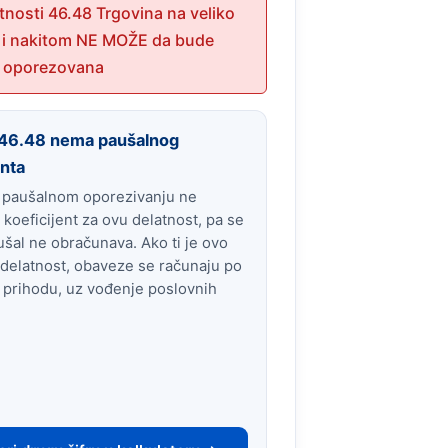
atnosti 46.48 Trgovina na veliko
 i nakitom NE MOŽE da bude
 oporezovana
u 46.48 nema paušalnog
enta
 paušalnom oporezivanju ne
 koeficijent za ovu delatnost, pa se
ušal ne obračunava. Ako ti je ovo
delatnost, obaveze se računaju po
 prihodu, uz vođenje poslovnih