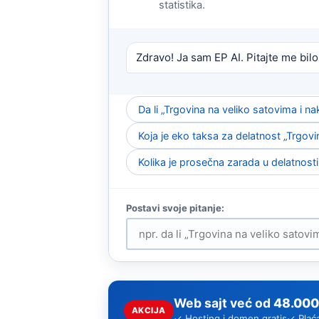
statistika.
Zdravo! Ja sam EP AI. Pitajte me bilo
Da li „Trgovina na veliko satovima i 
Koja je eko taksa za delatnost „Trgovi
Kolika je prosečna zarada u delatnosti
Web sajt već od
48.000
AKCIJA
✓ Hosting i domen gratis
✓ Plać