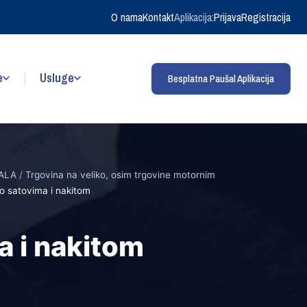
O nama
Kontakt
Aplikacija:
Prijava
Registracija
e
Usluge
Besplatna Paušal Aplikacija
ALA
/
Trgovina na veliko, osim trgovine motornim
ko satovima i nakitom
a i nakitom