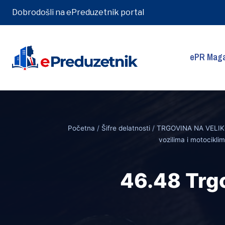
Dobrodošli na ePreduzetnik portal
ePR Maga
Skip
to
content
Početna
/
Šifre delatnosti
/
TRGOVINA NA VELIK
vozilima i motocikli
46.48 Trgo