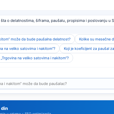
 šta o delatnostima, šiframa, paušalu, propisima i poslovanju u Sr
nakitom“ može da bude paušalna delatnost?
Kolike su mesečne d
na na veliko satovima i nakitom“?
Koji je koeficijent za paušal z
 „Trgovina na veliko satovima i nakitom“?
 din
anje u ratama
✓ SEO optimizacija