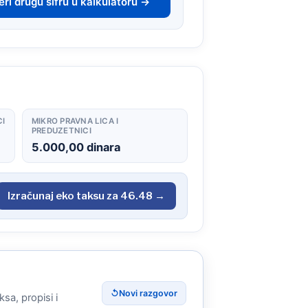
ri drugu šifru u kalkulatoru →
CI
MIKRO PRAVNA LICA I
PREDUZETNICI
5.000,00 dinara
Izračunaj eko taksu za 46.48 →
↺
Novi razgovor
sa, propisi i