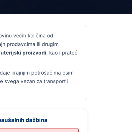
ovinu većih količina od
jn prodavcima ili drugim
žuterijski proizvodi
, kao i prateći
daje krajnjim potrošačima osim
re svega vezan za transport i
paušalnih dažbina