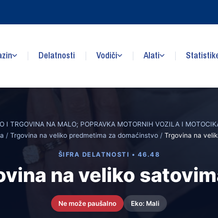
zin
Delatnosti
Vodiči
Alati
Statistik
O I TRGOVINA NA MALO; POPRAVKA MOTORNIH VOZILA I MOTOCIK
ma
/
Trgovina na veliko predmetima za domaćinstvo
/
Trgovina na veli
ŠIFRA DELATNOSTI • 46.48
vina na veliko satovim
Ne može paušalno
Eko: Mali