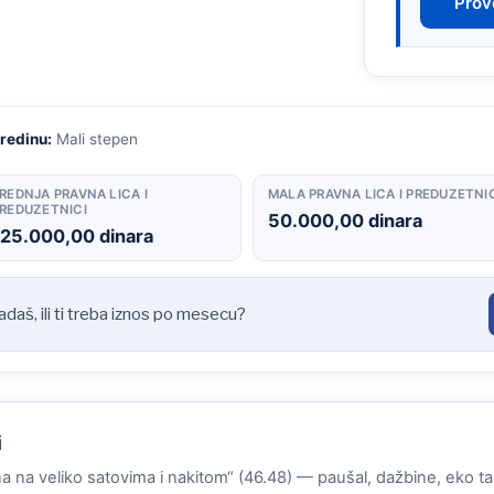
Prove
sredinu:
Mali stepen
REDNJA PRAVNA LICA I
MALA PRAVNA LICA I PREDUZETNI
REDUZETNICI
50.000,00 dinara
125.000,00 dinara
padaš, ili ti treba iznos po mesecu?
i
ina na veliko satovima i nakitom“ (46.48) — paušal, dažbine, eko tak