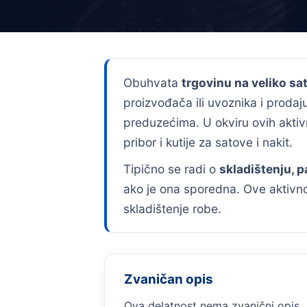
Obuhvata
trgovinu na veliko s
proizvođača ili uvoznika i prod
preduzećima. U okviru ovih aktiv
pribor i kutije za satove i nakit.
Tipično se radi o
skladištenju, p
ako je ona sporedna. Ove aktivn
skladištenje robe.
Zvaničan opis
Ova delatnost nema zvanični opis.