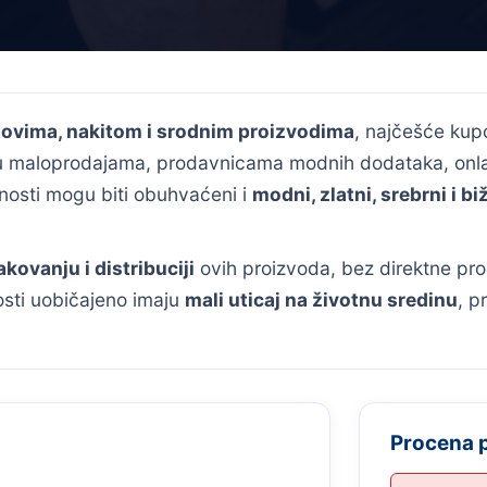
atovima, nakitom i srodnim proizvodima
, najčešće kup
aju maloprodajama, prodavnicama modnih dodataka, onla
nosti mogu biti obuhvaćeni i
modni, zlatni, srebrni i bi
akovanju i distribuciji
ovih proizvoda, bez direktne pro
osti uobičajeno imaju
mali uticaj na životnu sredinu
, p
Procena 