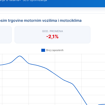
osim trgovine motornim vozilima i motociklima
GOD. PROMENA
-2,1%