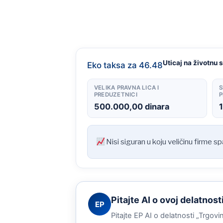
Uticaj na životnu 
Eko taksa za 46.48
VELIKA PRAVNA LICA I
S
PREDUZETNICI
P
500.000,00 dinara
Nisi siguran u koju veličinu firme s
Pitajte AI o ovoj delatnost
EP
Pitajte EP AI o delatnosti „Trgov