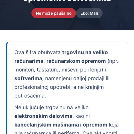
Ne može paušalno
Eko: Mali
Ova šifra obuhvata
trgovinu na veliko
računarima
,
računarskom opremom
(npr.
monitori, tastature, miševi, periferija) i
softverima
, namenjenu daljoj prodaji ili
profesionalnoj upotrebi, a ne krajnjim
potrošačima.
Ne uključuje trgovinu na veliko
elektronskim delovima
, kao ni
kancelarijskim mašinama i opremom
koja
nije računarska ili periferna. Ove aktivnosti