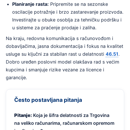
Planiranje rasta:
Pripremite se na sezonske
oscilacije potražnje i brzo zastarevanje proizvoda.
Investirajte u obuke osoblja za tehničku podršku i
u sisteme za praćenje prodaje i zaliha.
Na kraju, redovna komunikacija s računovođom i
dobavljačima, jasna dokumentacija i fokus na kvalitet
usluge su ključni za stabilan rast u delatnosti
46.51
.
Dobro uređen poslovni model olakšava rad s većim
kupcima i smanjuje rizike vezane za licence i
garancije.
Često postavljana pitanja
Pitanje:
Koja je šifra delatnosti za Trgovina
na veliko računarima, računarskom opremom