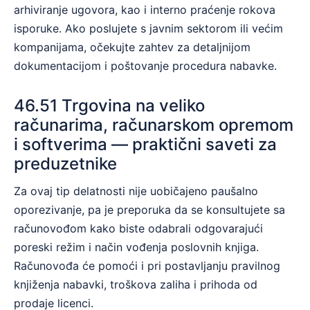
arhiviranje ugovora, kao i interno praćenje rokova
isporuke. Ako poslujete s javnim sektorom ili većim
kompanijama, očekujte zahtev za detaljnijom
dokumentacijom i poštovanje procedura nabavke.
46.51 Trgovina na veliko
računarima, računarskom opremom
i softverima — praktični saveti za
preduzetnike
Za ovaj tip delatnosti nije uobičajeno paušalno
oporezivanje, pa je preporuka da se konsultujete sa
računovođom kako biste odabrali odgovarajući
poreski režim i način vođenja poslovnih knjiga.
Računovođa će pomoći i pri postavljanju pravilnog
knjiženja nabavki, troškova zaliha i prihoda od
prodaje licenci.