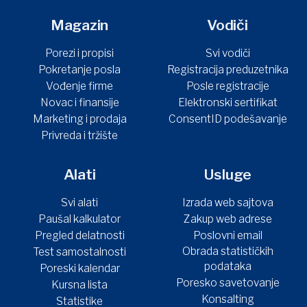
Magazin
Vodiči
Porezi i propisi
Svi vodiči
Pokretanje posla
Registracija preduzetnika
Vođenje firme
Posle registracije
Novac i finansije
Elektronski sertifikat
Marketing i prodaja
ConsentID podešavanje
Privreda i tržište
Alati
Usluge
Svi alati
Izrada web sajtova
Paušal kalkulator
Zakup web adrese
Pregled delatnosti
Poslovni email
Obrada statističkih
Test samostalnosti
podataka
Poreski kalendar
Poresko savetovanje
Kursna lista
Konsalting
Statistike