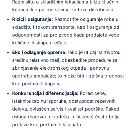
Razmislite o skladišnim lokacijama blizu ključnih
kupaca ili o partnerstvima za brzu distribuciju.
Rizici i osiguranje:
Razmotrite osiguranje robe u
skladištu i tokom transporta, kao i osiguranje od
odgovornosti za proizvode kada prodajete veće
količine ili skupe uređaje.
Eko i odlaganje opreme:
Iako je uticaj na životnu
sredinu relativno mali, obezbedite procedure za
zbrinjavanje elektronskog otpada i ponovnu
upotrebu ambalaže; to može biti i tržišna prednost
kod poslovnih kupaca.
Konkurencija i diferencijacija:
Pored cene,
istaknite brzinu isporuke, dostupnost rezervnih
delova, ovlašćen servis i kvalitet podrške. Paketi
usluga (hardver + podrška + licence) često bolje
prolaze kod poslovnih klijenata.