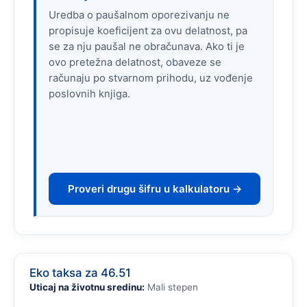
Uredba o paušalnom oporezivanju ne
propisuje koeficijent za ovu delatnost, pa
se za nju paušal ne obračunava. Ako ti je
ovo pretežna delatnost, obaveze se
računaju po stvarnom prihodu, uz vođenje
poslovnih knjiga.
Proveri drugu šifru u kalkulatoru →
Eko taksa za 46.51
Uticaj na životnu sredinu:
Mali stepen