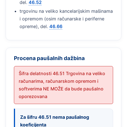
del.
46.52
trgovinu na veliko kancelarijskim mašinama
i opremom (osim računarske i periferne
opreme), del.
46.66
Procena paušalnih dažbina
Šifra delatnosti 46.51 Trgovina na veliko
računarima, računarskom opremom i
softverima NE MOŽE da bude paušalno
oporezovana
Za šifru 46.51 nema paušalnog
koeficijenta