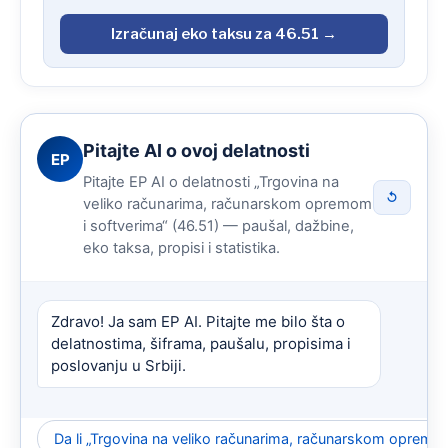
Izračunaj eko taksu za 46.51 →
Pitajte AI o ovoj delatnosti
EP
Pitajte EP AI o delatnosti „Trgovina na
↺
veliko računarima, računarskom opremom
i softverima“ (46.51) — paušal, dažbine,
eko taksa, propisi i statistika.
Zdravo! Ja sam EP AI. Pitajte me bilo šta o
delatnostima, šiframa, paušalu, propisima i
poslovanju u Srbiji.
Da li „Trgovina na veliko računarima, računarskom opremo