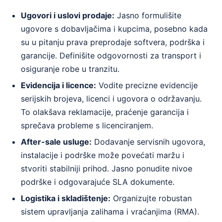
Ugovori i uslovi prodaje:
Jasno formulišite
ugovore s dobavljačima i kupcima, posebno kada
su u pitanju prava preprodaje softvera, podrška i
garancije. Definišite odgovornosti za transport i
osiguranje robe u tranzitu.
Evidencija i licence:
Vodite precizne evidencije
serijskih brojeva, licenci i ugovora o održavanju.
To olakšava reklamacije, praćenje garancija i
sprečava probleme s licenciranjem.
After-sale usluge:
Dodavanje servisnih ugovora,
instalacije i podrške može povećati maržu i
stvoriti stabilniji prihod. Jasno ponudite nivoe
podrške i odgovarajuće SLA dokumente.
Logistika i skladištenje:
Organizujte robustan
sistem upravljanja zalihama i vraćanjima (RMA).