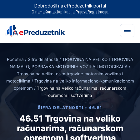
Dobrodošli na ePreduzetnik portal
O nama
Kontakt
Aplikacija:
Prijava
Registracija
Skip
to
Početna
/
Šifre delatnosti
/
TRGOVINA NA VELIKO I TRGOVINA
content
NA MALO; POPRAVKA MOTORNIH VOZILA I MOTOCIKALA
/
Trgovina na veliko, osim trgovine motornim vozilima i
motociklima
/
Trgovina na veliko informaciono-komunikacionom
opremom
/
Trgovina na veliko računarima, računarskom
opremom i softverima
ŠIFRA DELATNOSTI • 46.51
46.51 Trgovina na veliko
računarima, računarskom
opremom i softverima