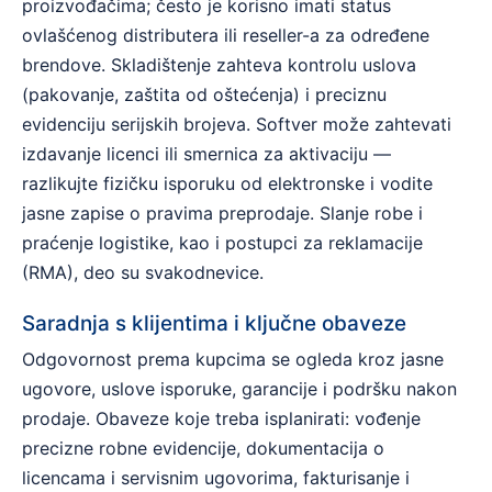
proizvođačima; često je korisno imati status
ovlašćenog distributera ili reseller-a za određene
brendove. Skladištenje zahteva kontrolu uslova
(pakovanje, zaštita od oštećenja) i preciznu
evidenciju serijskih brojeva. Softver može zahtevati
izdavanje licenci ili smernica za aktivaciju —
razlikujte fizičku isporuku od elektronske i vodite
jasne zapise o pravima preprodaje. Slanje robe i
praćenje logistike, kao i postupci za reklamacije
(RMA), deo su svakodnevice.
Saradnja s klijentima i ključne obaveze
Odgovornost prema kupcima se ogleda kroz jasne
ugovore, uslove isporuke, garancije i podršku nakon
prodaje. Obaveze koje treba isplanirati: vođenje
precizne robne evidencije, dokumentacija o
licencama i servisnim ugovorima, fakturisanje i