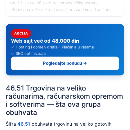
kao što su ventili, cevi, poluprovodnička oprema,
integrisana kola, mikročipovi i štampana kola, kao i nes...
AKCIJA
Web sajt već od
48.000 din
✓ Hosting i domen gratis
✓ Plaćanje u ratama
✓ SEO optimizacija
Pogledajte ponudu →
46.51 Trgovina na veliko
računarima, računarskom opremom
i softverima — šta ova grupa
obuhvata
Šifra
46.51
obuhvata trgovinu na veliko gotovih