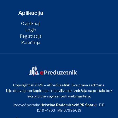
Aplikacija
O aplikaciji
Login
Registracija
Poređenja
Copyright © 2026 – ePreduzetnik. Sva prava zadržana.
Nije dozvoljeno kopiranje i objavljivanje sadržaja sa portala bez
eksplicitne saglasnosti webmastera.
Izdavač portala:
Hristina Radomirović PR Sparki
· PIB
114974703 · MB 67995619