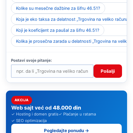
Kolike su mesečne dažbine za šifru 46.51?
Koja je eko taksa za delatnost „Trgovina na veliko računa
Koji je koeficijent za paušal za šifru 46.51?
Kolika je prosečna zarada u delatnosti „Trgovina na velik
Pošalji
AKCIJA
Web sajt već od
48.000 din
✓ Hosting i domen gratis
✓ Plaćanje u ratama
✓ SEO optimizacija
Pogledajte ponudu →