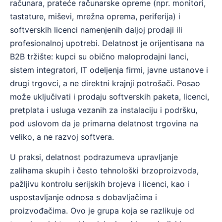
računara, prateće računarske opreme (npr. monitori,
tastature, miševi, mrežna oprema, periferija) i
softverskih licenci namenjenih daljoj prodaji ili
profesionalnoj upotrebi. Delatnost je orijentisana na
B2B tržište: kupci su obično maloprodajni lanci,
sistem integratori, IT odeljenja firmi, javne ustanove i
drugi trgovci, a ne direktni krajnji potrošači. Posao
može uključivati i prodaju softverskih paketa, licenci,
pretplata i usluga vezanih za instalaciju i podršku,
pod uslovom da je primarna delatnost trgovina na
veliko, a ne razvoj softvera.
U praksi, delatnost podrazumeva upravljanje
zalihama skupih i često tehnološki brzoproizvoda,
pažljivu kontrolu serijskih brojeva i licenci, kao i
uspostavljanje odnosa s dobavljačima i
proizvođačima. Ovo je grupa koja se razlikuje od