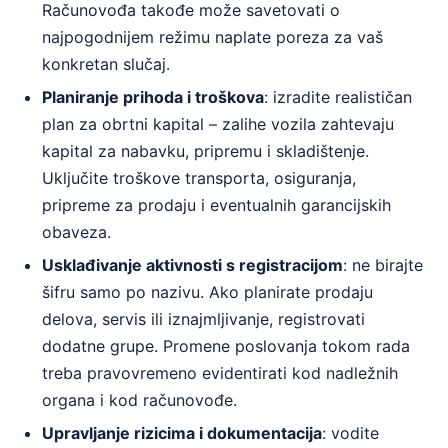
Računovođa takođe može savetovati o
najpogodnijem režimu naplate poreza za vaš
konkretan slučaj.
Planiranje prihoda i troškova
: izradite realističan
plan za obrtni kapital – zalihe vozila zahtevaju
kapital za nabavku, pripremu i skladištenje.
Uključite troškove transporta, osiguranja,
pripreme za prodaju i eventualnih garancijskih
obaveza.
Usklađivanje aktivnosti s registracijom
: ne birajte
šifru samo po nazivu. Ako planirate prodaju
delova, servis ili iznajmljivanje, registrovati
dodatne grupe. Promene poslovanja tokom rada
treba pravovremeno evidentirati kod nadležnih
organa i kod računovođe.
Upravljanje rizicima i dokumentacija
: vodite