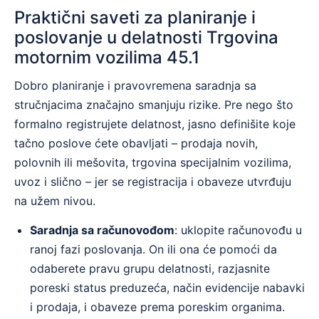
Praktični saveti za planiranje i
poslovanje u delatnosti Trgovina
motornim vozilima 45.1
Dobro planiranje i pravovremena saradnja sa
stručnjacima značajno smanjuju rizike. Pre nego što
formalno registrujete delatnost, jasno definišite koje
tačno poslove ćete obavljati – prodaja novih,
polovnih ili mešovita, trgovina specijalnim vozilima,
uvoz i slično – jer se registracija i obaveze utvrđuju
na užem nivou.
Saradnja sa računovođom
: uklopite računovođu u
ranoj fazi poslovanja. On ili ona će pomoći da
odaberete pravu grupu delatnosti, razjasnite
poreski status preduzeća, način evidencije nabavki
i prodaja, i obaveze prema poreskim organima.