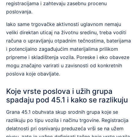
registracijama i zahtevaju zasebnu procenu
poslovanja.
Iako same trgovačke aktivnosti uglavnom nemaju
veliki direktan uticaj na životnu sredinu, treba voditi
računa o upravljanju otpadnim tečnostima, baterijama
i potencijalno zagađujućim materijalima prilikom
pripreme i skladištenja vozila. Poreske i eko obaveze
mogu značajno varirati u zavisnosti od konkretnih
poslova koje obavljate.
Koje vrste poslova i užih grupa
spadaju pod 45.1 i kako se razlikuju
Grana 45.1 obuhvata skup srodnih grupa koje se
razlikuju po tipu vozila i načinu trgovine. Registracija
delatnosti pri osnivanju preduzeća vrši se na užem
nivou, zato je važno definisati tačno koje vrste vozila