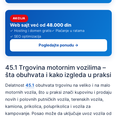
AKCIJA
Web sajt već od
48.000 din
✓ Hosting i domen gratis
✓ Plaćanje u ratama
✓ SEO optimizacija
Pogledajte ponudu →
45.1 Trgovina motornim vozilima –
šta obuhvata i kako izgleda u praksi
Delatnost
45.1
obuhvata trgovinu na veliko i na malo
motornih vozila, što u praksi znači kupovinu i prodaju
novih i polovnih putničkih vozila, terenskih vozila,
kamiona, prikolica, poluprikolica i vozila za
kampovanje. Posao može da uključuje uvoz vozila od