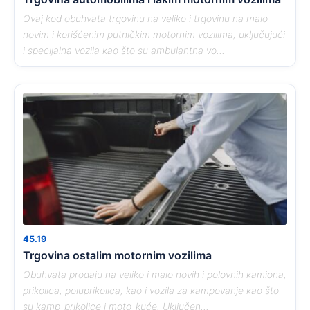
Ovaj kod obuhvata trgovinu na veliko i trgovinu na malo
novim i korišćenim putničkim motornim vozilima, uključujući
i specijalna vozila kao što su ambulantna vo...
45.19
Trgovina ostalim motornim vozilima
Obuhvata prodaju na veliko i malo novih i polovnih kamiona,
prikolica, poluprikolica, kao i vozila za kampovanje kao što
su kamp-prikolice i moto-kuće. Uključen...