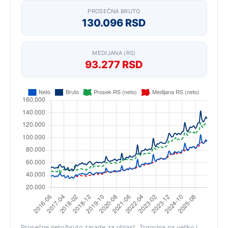
PROSEČNA BRUTO
130.096 RSD
MEDIJANA (RS)
93.277 RSD
Prosečne neto/bruto zarade za oblast „Trgovina na veliko i