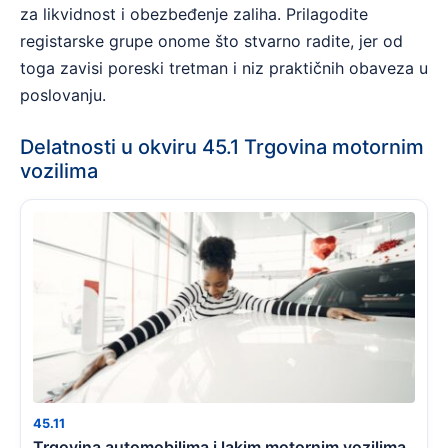
za likvidnost i obezbeđenje zaliha. Prilagodite
registarske grupe onome što stvarno radite, jer od
toga zavisi poreski tretman i niz praktičnih obaveza u
poslovanju.
Delatnosti u okviru 45.1 Trgovina motornim
vozilima
45.11
Trgovina automobilima i lakim motornim vozilima