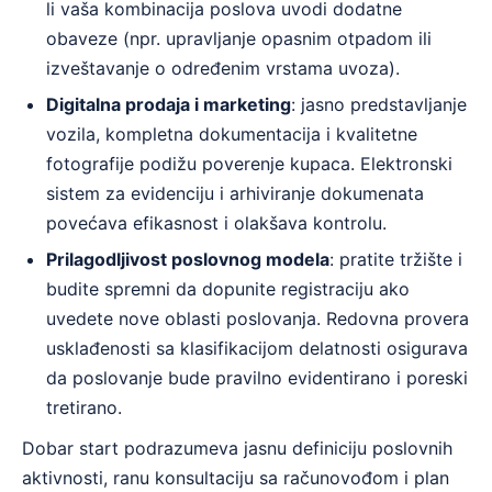
li vaša kombinacija poslova uvodi dodatne
obaveze (npr. upravljanje opasnim otpadom ili
izveštavanje o određenim vrstama uvoza).
Digitalna prodaja i marketing
: jasno predstavljanje
vozila, kompletna dokumentacija i kvalitetne
fotografije podižu poverenje kupaca. Elektronski
sistem za evidenciju i arhiviranje dokumenata
povećava efikasnost i olakšava kontrolu.
Prilagodljivost poslovnog modela
: pratite tržište i
budite spremni da dopunite registraciju ako
uvedete nove oblasti poslovanja. Redovna provera
usklađenosti sa klasifikacijom delatnosti osigurava
da poslovanje bude pravilno evidentirano i poreski
tretirano.
Dobar start podrazumeva jasnu definiciju poslovnih
aktivnosti, ranu konsultaciju sa računovođom i plan