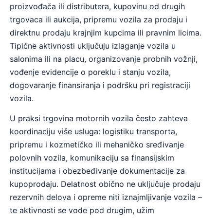
proizvođača ili distributera, kupovinu od drugih
trgovaca ili aukcija, pripremu vozila za prodaju i
direktnu prodaju krajnjim kupcima ili pravnim licima.
Tipične aktivnosti uključuju izlaganje vozila u
salonima ili na placu, organizovanje probnih vožnji,
vođenje evidencije o poreklu i stanju vozila,
dogovaranje finansiranja i podršku pri registraciji
vozila.
U praksi trgovina motornih vozila često zahteva
koordinaciju više usluga: logistiku transporta,
pripremu i kozmetičko ili mehaničko sređivanje
polovnih vozila, komunikaciju sa finansijskim
institucijama i obezbeđivanje dokumentacije za
kupoprodaju. Delatnost obično ne uključuje prodaju
rezervnih delova i opreme niti iznajmljivanje vozila –
te aktivnosti se vode pod drugim, užim