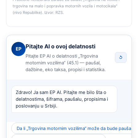
trgovina na malo i popravka motornih vozila i motocikala"
(nivo Republike). Izvor: RZS.
Pitajte AI o ovoj delatnosti
EP
Pitajte EP AI o delatnosti „Trgovina
↺
motornim vozilima“ (45.1) — paušal,
dažbine, eko taksa, propisi i statistika.
Zdravo! Ja sam EP AI. Pitajte me bilo šta o
delatnostima, šiframa, paušalu, propisima i
poslovanju u Srbiji.
Da li „Trgovina motornim vozilima“ može da bude paušalna