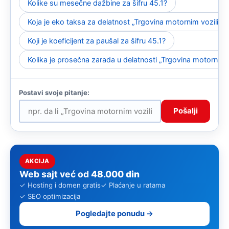
Kolike su mesečne dažbine za šifru 45.1?
Koja je eko taksa za delatnost „Trgovina motornim vozilima
Koji je koeficijent za paušal za šifru 45.1?
Kolika je prosečna zarada u delatnosti „Trgovina motornim 
Pošalji
AKCIJA
Web sajt već od
48.000 din
✓ Hosting i domen gratis
✓ Plaćanje u ratama
✓ SEO optimizacija
Pogledajte ponudu →