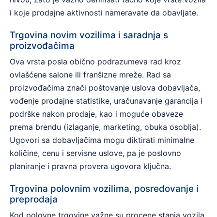
i koje prodajne aktivnosti nameravate da obavljate.
Trgovina novim vozilima i saradnja s
proizvođačima
Ova vrsta posla obično podrazumeva rad kroz
ovlašćene salone ili franšizne mreže. Rad sa
proizvođačima znači poštovanje uslova dobavljača,
vođenje prodajne statistike, uračunavanje garancija i
podrške nakon prodaje, kao i moguće obaveze
prema brendu (izlaganje, marketing, obuka osoblja).
Ugovori sa dobavljačima mogu diktirati minimalne
količine, cenu i servisne uslove, pa je poslovno
planiranje i pravna provera ugovora ključna.
Trgovina polovnim vozilima, posredovanje i
preprodaja
Kod polovne trgovine važne su procene stanja vozila,