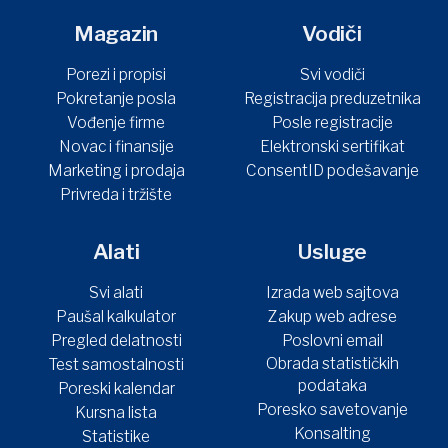
Magazin
Vodiči
Porezi i propisi
Svi vodiči
Pokretanje posla
Registracija preduzetnika
Vođenje firme
Posle registracije
Novac i finansije
Elektronski sertifikat
Marketing i prodaja
ConsentID podešavanje
Privreda i tržište
Alati
Usluge
Svi alati
Izrada web sajtova
Paušal kalkulator
Zakup web adrese
Pregled delatnosti
Poslovni email
Obrada statističkih
Test samostalnosti
podataka
Poreski kalendar
Poresko savetovanje
Kursna lista
Konsalting
Statistike