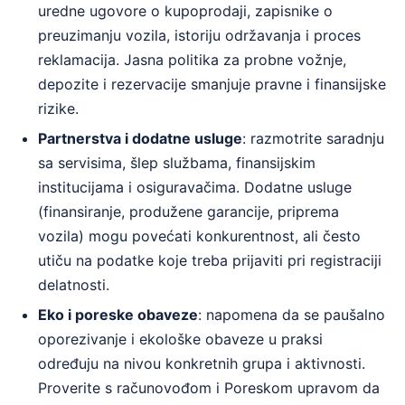
uredne ugovore o kupoprodaji, zapisnike o
preuzimanju vozila, istoriju održavanja i proces
reklamacija. Jasna politika za probne vožnje,
depozite i rezervacije smanjuje pravne i finansijske
rizike.
Partnerstva i dodatne usluge
: razmotrite saradnju
sa servisima, šlep službama, finansijskim
institucijama i osiguravačima. Dodatne usluge
(finansiranje, produžene garancije, priprema
vozila) mogu povećati konkurentnost, ali često
utiču na podatke koje treba prijaviti pri registraciji
delatnosti.
Eko i poreske obaveze
: napomena da se paušalno
oporezivanje i ekološke obaveze u praksi
određuju na nivou konkretnih grupa i aktivnosti.
Proverite s računovođom i Poreskom upravom da