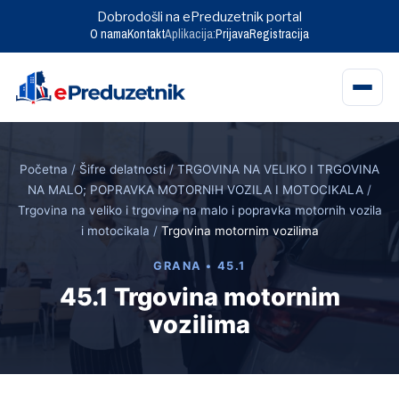
Dobrodošli na ePreduzetnik portal
O nama
Kontakt
Aplikacija:
Prijava
Registracija
Skip
to
Početna
/
Šifre delatnosti
/
TRGOVINA NA VELIKO I TRGOVINA
content
NA MALO; POPRAVKA MOTORNIH VOZILA I MOTOCIKALA
/
Trgovina na veliko i trgovina na malo i popravka motornih vozila
i motocikala
/
Trgovina motornim vozilima
GRANA • 45.1
45.1 Trgovina motornim
vozilima