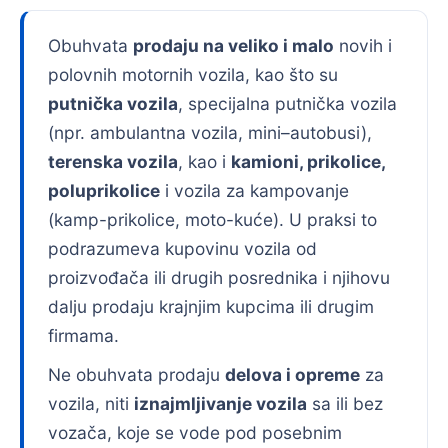
Obuhvata
prodaju na veliko i malo
novih i
polovnih motornih vozila, kao što su
putnička vozila
, specijalna putnička vozila
(npr. ambulantna vozila, mini–autobusi),
terenska vozila
, kao i
kamioni, prikolice,
poluprikolice
i vozila za kampovanje
(kamp-prikolice, moto-kuće). U praksi to
podrazumeva kupovinu vozila od
proizvođača ili drugih posrednika i njihovu
dalju prodaju krajnjim kupcima ili drugim
firmama.
Ne obuhvata prodaju
delova i opreme
za
vozila, niti
iznajmljivanje vozila
sa ili bez
vozača, koje se vode pod posebnim