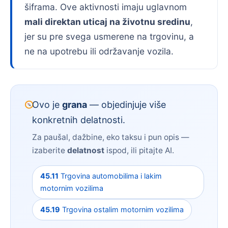
šiframa. Ove aktivnosti imaju uglavnom
mali direktan uticaj na životnu sredinu
,
jer su pre svega usmerene na trgovinu, a
ne na upotrebu ili održavanje vozila.
Ovo je
grana
— objedinjuje više
konkretnih delatnosti.
Za paušal, dažbine, eko taksu i pun opis —
izaberite
delatnost
ispod, ili pitajte AI.
45.11
Trgovina automobilima i lakim
motornim vozilima
45.19
Trgovina ostalim motornim vozilima