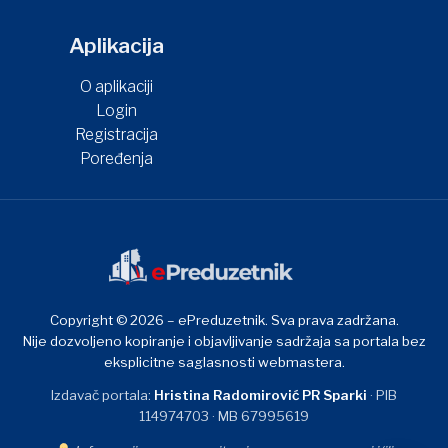
Aplikacija
O aplikaciji
Login
Registracija
Poređenja
Copyright © 2026 – ePreduzetnik. Sva prava zadržana.
Nije dozvoljeno kopiranje i objavljivanje sadržaja sa portala bez
eksplicitne saglasnosti webmastera.
Izdavač portala:
Hristina Radomirović PR Sparki
· PIB
114974703 · MB 67995619