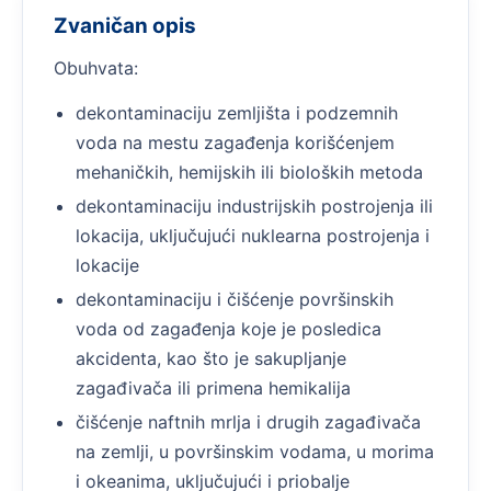
Zvaničan opis
Obuhvata:
dekontaminaciju zemljišta i podzemnih
voda na mestu zagađenja korišćenjem
mehaničkih, hemijskih ili bioloških metoda
dekontaminaciju industrijskih postrojenja ili
lokacija, uključujući nuklearna postrojenja i
lokacije
dekontaminaciju i čišćenje površinskih
voda od zagađenja koje je posledica
akcidenta, kao što je sakupljanje
zagađivača ili primena hemikalija
čišćenje naftnih mrlja i drugih zagađivača
na zemlji, u površinskim vodama, u morima
i okeanima, uključujući i priobalje