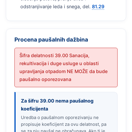
odstranjivanje leda i snega, del.
81.29
Procena paušalnih dažbina
Šifra delatnosti 39.00 Sanacija,
rekultivacija i duge usluge u oblasti
upravljanja otpadom NE MOŽE da bude
paušalno oporezovana
Za šifru 39.00 nema paušalnog
koeficijenta
Uredba o paušalnom oporezivanju ne
propisuje koeficijent za ovu delatnost, pa
se za nju paušal ne obračunava. Ako ti je