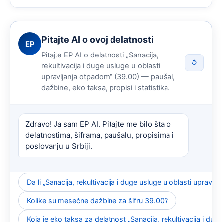
Pitajte AI o ovoj delatnosti
EP
Pitajte EP AI o delatnosti „Sanacija,
↺
rekultivacija i duge usluge u oblasti
upravljanja otpadom“ (39.00) — paušal,
dažbine, eko taksa, propisi i statistika.
Zdravo! Ja sam EP AI. Pitajte me bilo šta o
delatnostima, šiframa, paušalu, propisima i
poslovanju u Srbiji.
Da li „Sanacija, rekultivacija i duge usluge u oblasti upra
Kolike su mesečne dažbine za šifru 39.00?
Koja je eko taksa za delatnost „Sanacija, rekultivacija i du