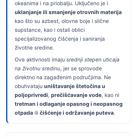
okeanima i na priobalju. Uključeno je i
uklanjanje ili smanjenje otrovnih materija
kao što su azbest, olovne boje i slične
supstance, kao i ostali oblici
specijalizovanog čišćenja i saniranja
životne sredine.
Ove aktivnosti imaju
srednji stepen uticaja
na životnu sredinu
, jer se sprovode
direktno na zagađenim područjima. Ne
obuhvataju
uništavanje štetočina u
poljoprivredi
,
prečišćavanje vode
, kao ni
tretman i odlaganje opasnog i neopasnog
otpada
ili
čišćenje i održavanje puteva
.