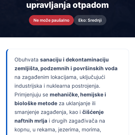
upravljanja otpadom
Ne može paušalno
Eko: Srednji
Obuhvata
sanaciju i dekontaminaciju
zemljišta, podzemnih i površinskih voda
na zagađenim lokacijama, uključujući
industrijska i nuklearna postrojenja.
Primjenjuju se
mehaničke, hemijske i
biološke metode
za uklanjanje ili
smanjenje zagađenja, kao i
čišćenje
naftnih mrlja
i drugih zagađivača na
kopnu, u rekama, jezerima, morima,