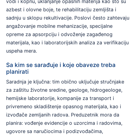
vodi i kopnu, uklanjanje opasnih materija kao što su
azbest i olovne boje, te rehabilitaciju zemljišta i
sadnju u sklopu rekultivacije. Poslovi često zahtevaju
angažovanje mobilne mehanizacije, specijalne
opreme za apsorpciju i odvoženje zagađenog
materijala, kao i laboratorijskih analiza za verifikaciju
uspeha mera.
Sa kim se sarađuje i koje obaveze treba
planirati
Saradnja je ključna: tim obično uključuje stručnjake
za zaštitu životne sredine, geologe, hidrogeologe,
hemijske laboratorije, kompanije za transport i
privremeno skladištenje opasnog materijala, kao i
izvođače zemljanih radova. Preduzetnik mora da
planira: vođenje evidencije o uzorcima i radovima,
ugovore sa naručiocima i podizvođačima,