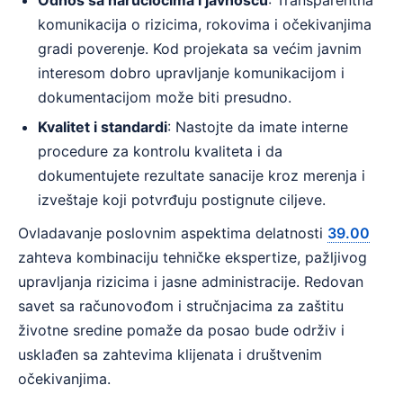
Odnos sa naručiocima i javnošću
: Transparentna
komunikacija o rizicima, rokovima i očekivanjima
gradi poverenje. Kod projekata sa većim javnim
interesom dobro upravljanje komunikacijom i
dokumentacijom može biti presudno.
Kvalitet i standardi
: Nastojte da imate interne
procedure za kontrolu kvaliteta i da
dokumentujete rezultate sanacije kroz merenja i
izveštaje koji potvrđuju postignute ciljeve.
Ovladavanje poslovnim aspektima delatnosti
39.00
zahteva kombinaciju tehničke ekspertize, pažljivog
upravljanja rizicima i jasne administracije. Redovan
savet sa računovođom i stručnjacima za zaštitu
životne sredine pomaže da posao bude održiv i
usklađen sa zahtevima klijenata i društvenim
očekivanjima.