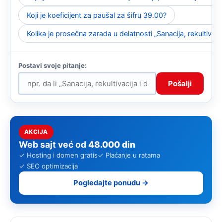
Koji je koeficijent za paušal za šifru 39.00?
Kolika je prosečna zarada u delatnosti „Sanacija, rekultivac
Pošalji
AKCIJA
Web sajt već od
48.000 din
✓ Hosting i domen gratis
✓ Plaćanje u ratama
✓ SEO optimizacija
Pogledajte ponudu →