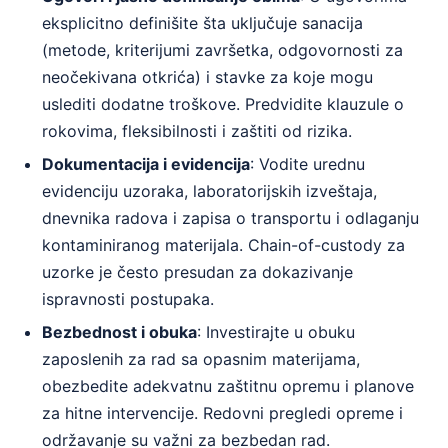
eksplicitno definišite šta uključuje sanacija
(metode, kriterijumi završetka, odgovornosti za
neočekivana otkrića) i stavke za koje mogu
uslediti dodatne troškove. Predvidite klauzule o
rokovima, fleksibilnosti i zaštiti od rizika.
Dokumentacija i evidencija
: Vodite urednu
evidenciju uzoraka, laboratorijskih izveštaja,
dnevnika radova i zapisa o transportu i odlaganju
kontaminiranog materijala. Chain-of-custody za
uzorke je često presudan za dokazivanje
ispravnosti postupaka.
Bezbednost i obuka
: Investirajte u obuku
zaposlenih za rad sa opasnim materijama,
obezbedite adekvatnu zaštitnu opremu i planove
za hitne intervencije. Redovni pregledi opreme i
održavanje su važni za bezbedan rad.