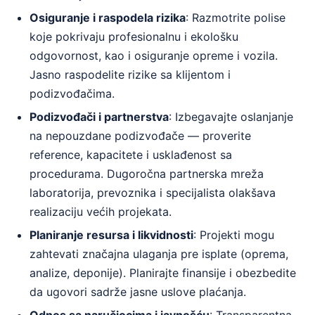
Osiguranje i raspodela rizika
: Razmotrite polise
koje pokrivaju profesionalnu i ekološku
odgovornost, kao i osiguranje opreme i vozila.
Jasno raspodelite rizike sa klijentom i
podizvođačima.
Podizvođači i partnerstva
: Izbegavajte oslanjanje
na nepouzdane podizvođače — proverite
reference, kapacitete i usklađenost sa
procedurama. Dugoročna partnerska mreža
laboratorija, prevoznika i specijalista olakšava
realizaciju većih projekata.
Planiranje resursa i likvidnosti
: Projekti mogu
zahtevati značajna ulaganja pre isplate (oprema,
analize, deponije). Planirajte finansije i obezbedite
da ugovori sadrže jasne uslove plaćanja.