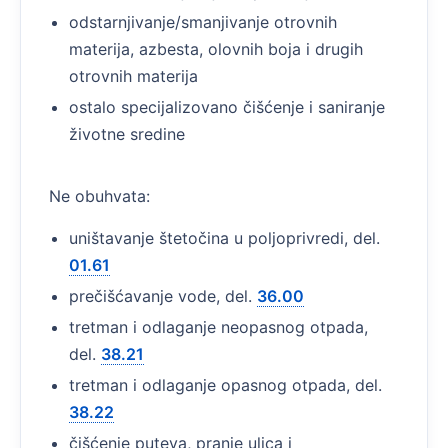
odstarnjivanje/smanjivanje otrovnih
materija, azbesta, olovnih boja i drugih
otrovnih materija
ostalo specijalizovano čišćenje i saniranje
životne sredine
Ne obuhvata:
uništavanje štetočina u poljoprivredi, del.
01.61
prečišćavanje vode, del.
36.00
tretman i odlaganje neopasnog otpada,
del.
38.21
tretman i odlaganje opasnog otpada, del.
38.22
čišćenje puteva, pranje ulica i