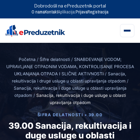
Dobrodošli na ePreduzetnik portal
O nama
Kontakt
Aplikacija:
Prijava
Registracija
Skip
to
Početna
/
Šifre delatnosti
/
SNABDEVANjE VODOM;
content
UPRAVLjANjE OTPADNIM VODAMA, KONTROLISANjE PROCESA
UKLANjANjA OTPADA I SLIČNE AKTIVNOSTI
/
Sanacija,
rekultivacija i druge usluge u oblasti upravljanja otpadom
/
Sanacija, rekultivacija i duge usluge u oblasti upravljanja
otpadom
/
Sanacija, rekultivacija i duge usluge u oblasti
upravljanja otpadom
ŠIFRA DELATNOSTI • 39.00
39.00 Sanacija, rekultivacija i
duge usluge u oblasti