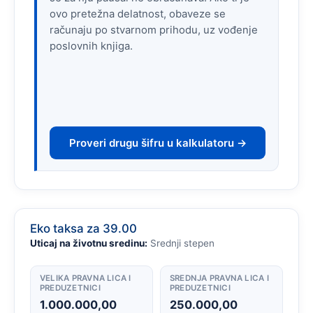
ovo pretežna delatnost, obaveze se
računaju po stvarnom prihodu, uz vođenje
poslovnih knjiga.
Proveri drugu šifru u kalkulatoru →
Eko taksa za 39.00
Uticaj na životnu sredinu:
Srednji stepen
VELIKA PRAVNA LICA I
SREDNJA PRAVNA LICA I
PREDUZETNICI
PREDUZETNICI
1.000.000,00
250.000,00