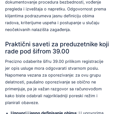
dokumentovanje procedura bezbednosti, vođenje
pregleda i izveštaja o napretku. Odgovornost prema
klijentima podrazumeva jasnu definiciju obima
radova, kriterijume uspeha i postupanje u slučaju
neočekivanih nalazišta zagađenja.
Praktični saveti za preduzetnike koji
rade pod šifrom 39.00
Precizno odaberite šifru 39.00 prilikom registracije
jer opis usluge mora odgovarati stvarnom poslu.
Napomena vezana za oporezivanje: za ovu grupu
delatnosti, paušalno oporezivanje se obično ne
primenjuje, pa je važan razgovor sa računovođom
kako biste odabrali najprikladniji poreski režim i
planirali obaveze.
Ugovori i jasno definisanje obima
: U ugovorima