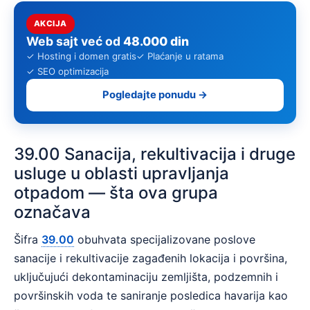
AKCIJA
Web sajt već od
48.000 din
✓ Hosting i domen gratis
✓ Plaćanje u ratama
✓ SEO optimizacija
Pogledajte ponudu →
39.00 Sanacija, rekultivacija i druge
usluge u oblasti upravljanja
otpadom — šta ova grupa
označava
Šifra
39.00
obuhvata specijalizovane poslove
sanacije i rekultivacije zagađenih lokacija i površina,
uključujući dekontaminaciju zemljišta, podzemnih i
površinskih voda te saniranje posledica havarija kao