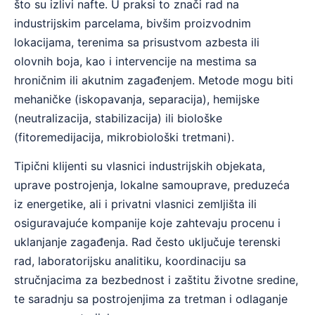
što su izlivi nafte. U praksi to znači rad na
industrijskim parcelama, bivšim proizvodnim
lokacijama, terenima sa prisustvom azbesta ili
olovnih boja, kao i intervencije na mestima sa
hroničnim ili akutnim zagađenjem. Metode mogu biti
mehaničke (iskopavanja, separacija), hemijske
(neutralizacija, stabilizacija) ili biološke
(fitoremedijacija, mikrobiološki tretmani).
Tipični klijenti su vlasnici industrijskih objekata,
uprave postrojenja, lokalne samouprave, preduzeća
iz energetike, ali i privatni vlasnici zemljišta ili
osiguravajuće kompanije koje zahtevaju procenu i
uklanjanje zagađenja. Rad često uključuje terenski
rad, laboratorijsku analitiku, koordinaciju sa
stručnjacima za bezbednost i zaštitu životne sredine,
te saradnju sa postrojenjima za tretman i odlaganje