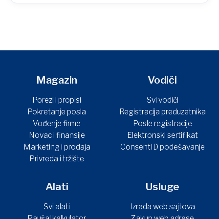
Magazin
Vodiči
Porezi i propisi
Svi vodiči
Pokretanje posla
Registracija preduzetnika
Vođenje firme
Posle registracije
Novac i finansije
Elektronski sertifikat
Marketing i prodaja
ConsentID podešavanje
Privreda i tržište
Alati
Usluge
Svi alati
Izrada web sajtova
Paušal kalkulator
Zakup web adrese