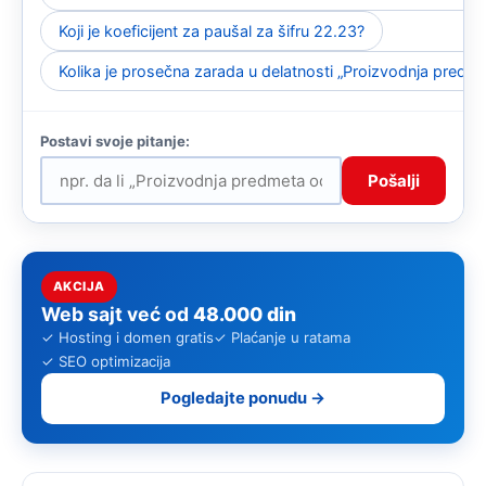
Koji je koeficijent za paušal za šifru 22.23?
Kolika je prosečna zarada u delatnosti „Proizvodnja predme
Pošalji
AKCIJA
Web sajt već od
48.000 din
✓ Hosting i domen gratis
✓ Plaćanje u ratama
✓ SEO optimizacija
Pogledajte ponudu →