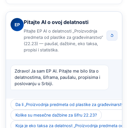
Pitajte AI o ovoj delatnosti
EP
Pitajte EP AI o delatnosti „Proizvodnja
↺
predmeta od plastike za građevinarstvo“
(22.23) — paušal, dažbine, eko taksa,
propisi i statistika.
Zdravo! Ja sam EP AI. Pitajte me bilo šta o
delatnostima, šiframa, paušalu, propisima i
poslovanju u Srbiji.
Da li „Proizvodnja predmeta od plastike za građevinarstv
Kolike su mesečne dažbine za šifru 22.23?
Koja je eko taksa za delatnost „Proizvodnja predmeta od p