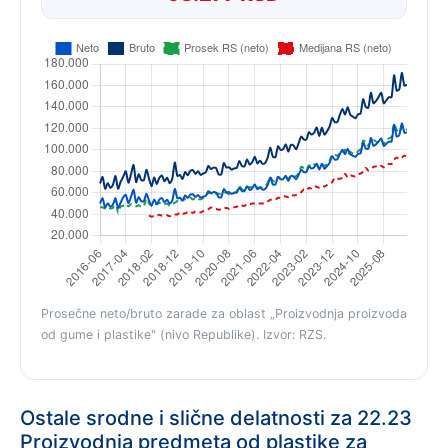
Prosečne neto/bruto zarade za oblast „Proizvodnja proizvoda
od gume i plastike" (nivo Republike). Izvor: RZS.
Ostale srodne i slične delatnosti za 22.23
Proizvodnja predmeta od plastike za