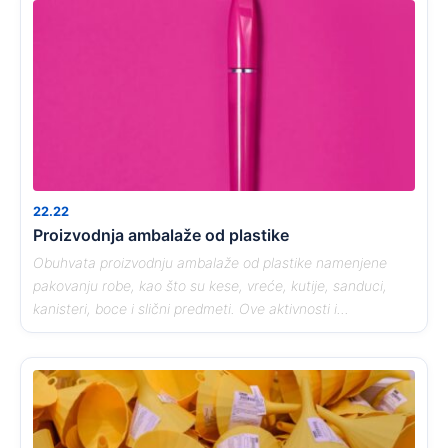
22.22
Proizvodnja ambalaže od plastike
Obuhvata proizvodnju ambalaže od plastike namenjene
pakovanju robe, kao što su kese, vreće, kutije, sanduci,
kanisteri, boce i slični predmeti. Ove aktivnosti i...