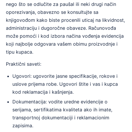
nego što se odlučite za paušal ili neki drugi način
oporezivanja, obavezno se konsultujte sa
knjigovođom kako biste procenili uticaj na likvidnost,
administraciju i dugoročne obaveze. Računovođa
može pomoći i kod izbora načina vođenja evidencija
koji najbolje odgovara vašem obimu proizvodnje i
tipu kupaca.
Praktični saveti:
Ugovori: ugovorite jasne specifikacije, rokove i
uslove prijema robe. Ugovori štite i vas i kupca
kod reklamacija i kašnjenja.
Dokumentacija: vodite uredne evidencije o
serijama, sertifikatima kvaliteta ako ih imate,
transportnoj dokumentaciji i reklamacionim
zapisima.