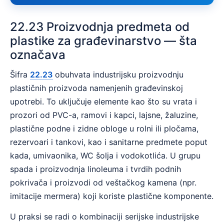
22.23 Proizvodnja predmeta od
plastike za građevinarstvo — šta
označava
Šifra
22.23
obuhvata industrijsku proizvodnju
plastičnih proizvoda namenjenih građevinskoj
upotrebi. To uključuje elemente kao što su vrata i
prozori od PVC-a, ramovi i kapci, lajsne, žaluzine,
plastične podne i zidne obloge u rolni ili pločama,
rezervoari i tankovi, kao i sanitarne predmete poput
kada, umivaonika, WC šolja i vodokotlića. U grupu
spada i proizvodnja linoleuma i tvrdih podnih
pokrivača i proizvodi od veštačkog kamena (npr.
imitacije mermera) koji koriste plastične komponente.
U praksi se radi o kombinaciji serijske industrijske