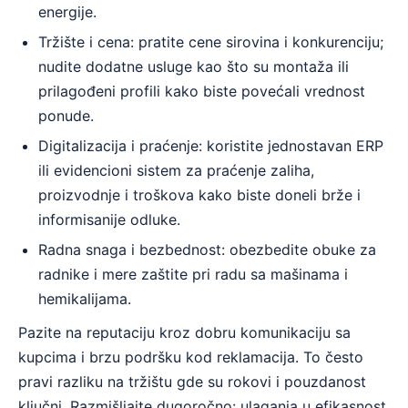
energije.
Tržište i cena: pratite cene sirovina i konkurenciju;
nudite dodatne usluge kao što su montaža ili
prilagođeni profili kako biste povećali vrednost
ponude.
Digitalizacija i praćenje: koristite jednostavan ERP
ili evidencioni sistem za praćenje zaliha,
proizvodnje i troškova kako biste doneli brže i
informisanije odluke.
Radna snaga i bezbednost: obezbedite obuke za
radnike i mere zaštite pri radu sa mašinama i
hemikalijama.
Pazite na reputaciju kroz dobru komunikaciju sa
kupcima i brzu podršku kod reklamacija. To često
pravi razliku na tržištu gde su rokovi i pouzdanost
ključni. Razmišljajte dugoročno: ulaganja u efikasnost