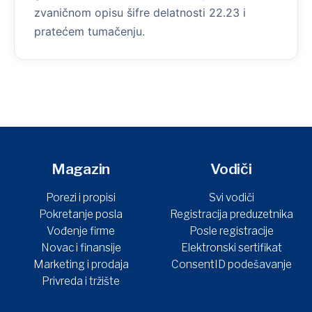
zvaničnom opisu šifre delatnosti 22.23 i
pratećem tumačenju.
Magazin
Vodiči
Porezi i propisi
Svi vodiči
Pokretanje posla
Registracija preduzetnika
Vođenje firme
Posle registracije
Novac i finansije
Elektronski sertifikat
Marketing i prodaja
ConsentID podešavanje
Privreda i tržište