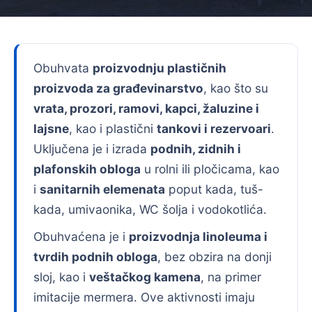
Obuhvata
proizvodnju plastičnih
proizvoda za građevinarstvo
, kao što su
vrata, prozori, ramovi, kapci, žaluzine i
lajsne
, kao i plastični
tankovi i rezervoari
.
Uključena je i izrada
podnih, zidnih i
plafonskih obloga
u rolni ili pločicama, kao
i
sanitarnih elemenata
poput kada, tuš-
kada, umivaonika, WC šolja i vodokotlića.
Obuhvaćena je i
proizvodnja linoleuma i
tvrdih podnih obloga
, bez obzira na donji
sloj, kao i
veštačkog kamena
, na primer
imitacije mermera. Ove aktivnosti imaju