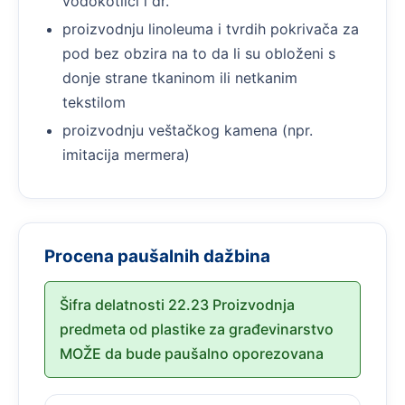
vodokotlići i dr.
proizvodnju linoleuma i tvrdih pokrivača za
pod bez obzira na to da li su obloženi s
donje strane tkaninom ili netkanim
tekstilom
proizvodnju veštačkog kamena (npr.
imitacija mermera)
Procena paušalnih dažbina
Šifra delatnosti 22.23 Proizvodnja
predmeta od plastike za građevinarstvo
MOŽE da bude paušalno oporezovana