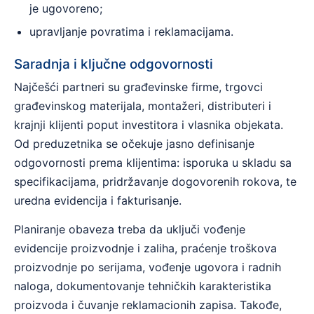
je ugovoreno;
upravljanje povratima i reklamacijama.
Saradnja i ključne odgovornosti
Najčešći partneri su građevinske firme, trgovci
građevinskog materijala, montažeri, distributeri i
krajnji klijenti poput investitora i vlasnika objekata.
Od preduzetnika se očekuje jasno definisanje
odgovornosti prema klijentima: isporuka u skladu sa
specifikacijama, pridržavanje dogovorenih rokova, te
uredna evidencija i fakturisanje.
Planiranje obaveza treba da uključi vođenje
evidencije proizvodnje i zaliha, praćenje troškova
proizvodnje po serijama, vođenje ugovora i radnih
naloga, dokumentovanje tehničkih karakteristika
proizvoda i čuvanje reklamacionih zapisa. Takođe,