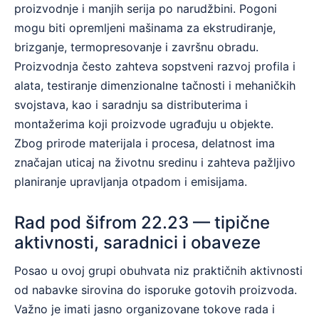
proizvodnje i manjih serija po narudžbini. Pogoni
mogu biti opremljeni mašinama za ekstrudiranje,
brizganje, termopresovanje i završnu obradu.
Proizvodnja često zahteva sopstveni razvoj profila i
alata, testiranje dimenzionalne tačnosti i mehaničkih
svojstava, kao i saradnju sa distributerima i
montažerima koji proizvode ugrađuju u objekte.
Zbog prirode materijala i procesa, delatnost ima
značajan uticaj na životnu sredinu i zahteva pažljivo
planiranje upravljanja otpadom i emisijama.
Rad pod šifrom 22.23 — tipične
aktivnosti, saradnici i obaveze
Posao u ovoj grupi obuhvata niz praktičnih aktivnosti
od nabavke sirovina do isporuke gotovih proizvoda.
Važno je imati jasno organizovane tokove rada i