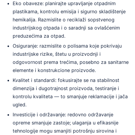
Eko obaveze: planirajte upravljanje otpadnim
plastikama, kontrolu emisija i sigurno skladištenje
hemikalija. Razmislite o reciklaži sopstvenog
industrijskog otpada i o saradnji sa ovlašćenim
preduzećima za otpad.
Osiguranje: razmislite o polisama koje pokrivaju
industrijske rizike, štetu u proizvodnji i
odgovornost prema trećima, posebno za sanitarne
elemente i konstrukcione proizvode.
Kvalitet i standardi: fokusirajte se na stabilnost
dimenzija i dugotrajnost proizvoda, testiranje i
kontrolu kvaliteta — to smanjuje reklamacije i jača
ugled.
Investicije i održavanje: redovno održavanje
opreme smanjuje zastoje; ulaganja u efikasnije
tehnologije mogu smanjiti potrošnju sirovina i