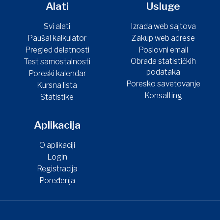
Alati
Usluge
Svi alati
Izrada web sajtova
Paušal kalkulator
Zakup web adrese
Pregled delatnosti
Poslovni email
Obrada statističkih
Test samostalnosti
podataka
Poreski kalendar
Poresko savetovanje
Kursna lista
Konsalting
Statistike
Aplikacija
O aplikaciji
Login
Registracija
Poređenja