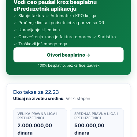
Vodi ceo paušal kroz besplatnu
ePreduzetnik aplikaciju
✓ Slanje faktura
✓ Automatska KPO knjiga
✓ Praćenje limita i podsetnici za poreze sa QR
✓ Upravljanje klijentima
✓ Obaveštenja kada je faktura otvorena
✓ Statistika
✓ Troškovi
i još mnogo toga…
Otvori besplatno →
100% besplatno, bez kartice, zauvek
Eko taksa za 22.23
Uticaj na životnu sredinu:
Veliki stepen
VELIKA PRAVNA LICA I
SREDNJA PRAVNA LICA I
PREDUZETNICI
PREDUZETNICI
2.000.000,00
500.000,00
dinara
dinara