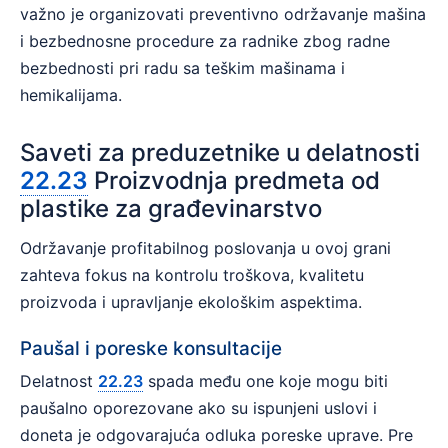
važno je organizovati preventivno održavanje mašina
i bezbednosne procedure za radnike zbog radne
bezbednosti pri radu sa teškim mašinama i
hemikalijama.
Saveti za preduzetnike u delatnosti
22.23
Proizvodnja predmeta od
plastike za građevinarstvo
Održavanje profitabilnog poslovanja u ovoj grani
zahteva fokus na kontrolu troškova, kvalitetu
proizvoda i upravljanje ekološkim aspektima.
Paušal i poreske konsultacije
Delatnost
22.23
spada među one koje mogu biti
paušalno oporezovane ako su ispunjeni uslovi i
doneta je odgovarajuća odluka poreske uprave. Pre