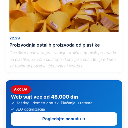
22.29
Proizvodnja ostalih proizvoda od plastike
Ova šifra obuhvata proizvodnju različitih gotovih proizvoda
od plastike, kao što su stono i kuhinjsko posuđe i predmeti
za toaletne potrebe. Obuhvata i izradu r...
AKCIJA
Web sajt već od
48.000 din
✓ Hosting i domen gratis
✓ Plaćanje u ratama
✓ SEO optimizacija
Pogledajte ponudu →