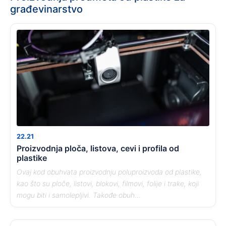
građevinarstvo
22.21
Proizvodnja ploča, listova, cevi i profila od
plastike
Ovaj kod obuhvata proizvodnju poluproizvoda od plastike,
kao što su ploče, listovi, blokovi, filmovi, folije i trake, koji
mogu biti i samolepljivi. Takođe obuh...