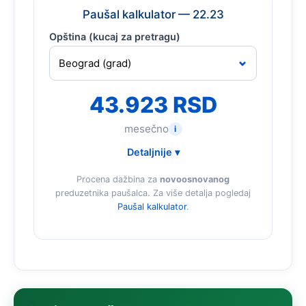
Paušal kalkulator — 22.23
Opština (kucaj za pretragu)
43.923 RSD
mesečno
i
Detaljnije ▾
Procena dažbina za
novoosnovanog
preduzetnika paušalca. Za više detalja pogledaj
Paušal kalkulator
.