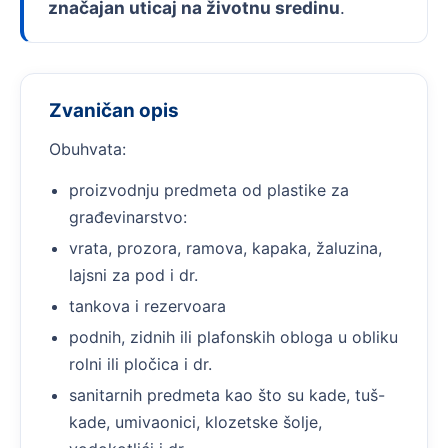
značajan uticaj na životnu sredinu
.
Zvaničan opis
Obuhvata:
proizvodnju predmeta od plastike za
građevinarstvo:
vrata, prozora, ramova, kapaka, žaluzina,
lajsni za pod i dr.
tankova i rezervoara
podnih, zidnih ili plafonskih obloga u obliku
rolni ili pločica i dr.
sanitarnih predmeta kao što su kade, tuš-
kade, umivaonici, klozetske šolje,