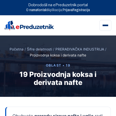
Dobrodošli na ePreduzetnik portal
O nama
Kontakt
Aplikacija:
Prijava
Registracija
Skip
to
Početna
/
Šifre delatnosti
/
PRERAĐIVAČKA INDUSTRIJA
/
content
Proizvodnja koksa i derivata nafte
OBLAST • 19
19 Proizvodnja koksa i
derivata nafte
Obuhvata
preradu sirove nafte i uglja
radi