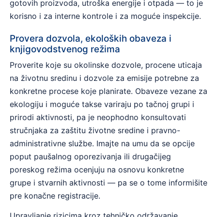
gotovih proizvoda, utroška energije i otpada — to je
korisno i za interne kontrole i za moguće inspekcije.
Provera dozvola, ekoloških obaveza i
knjigovodstvenog režima
Proverite koje su okolinske dozvole, procene uticaja
na životnu sredinu i dozvole za emisije potrebne za
konkretne procese koje planirate. Obaveze vezane za
ekologiju i moguće takse variraju po tačnoj grupi i
prirodi aktivnosti, pa je neophodno konsultovati
stručnjaka za zaštitu životne sredine i pravno-
administrativne službe. Imajte na umu da se opcije
poput paušalnog oporezivanja ili drugačijeg
poreskog režima ocenjuju na osnovu konkretne
grupe i stvarnih aktivnosti — pa se o tome informišite
pre konačne registracije.
Upravljanje rizicima kroz tehničko održavanje,