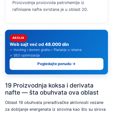
Proizvodnja proizvoda petrohemije iz
rafinisane nafte svrstana je u oblast 20.
AKCIJA
Web sajt već od
48.000 din
✓ Hosting i domen gratis
✓ Plaćanje u ratama
✓ SEO optimizacija
Pogledajte ponudu →
19 Proizvodnja koksa i derivata
nafte — šta obuhvata ova oblast
Oblast 19 obuhvata prerađivačke aktivnosti vezane
za dobijanje energenata iz sirovina kao što su sirova