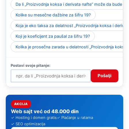
Da li „Proizvodnja koksa i derivata nafte“ može da bude pa
Kolike su mesečne dažbine za šifru 19?
Koja je eko taksa za delatnost „Proizvodnja koksa i derivat
Koji je koeficijent za paušal za šifru 19?
Kolika je prosečna zarada u delatnosti „Proizvodnja koksa i
Pošalji
AKCIJA
Web sajt već od
48.000 din
✓ Hosting i domen gratis
✓ Plaćanje u ratama
✓ SEO optimizacija