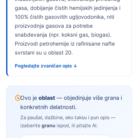
gasa, dobijanje čistih hemijskih jedinjenja i
100% čistih gasovitih ugljovodonika, niti
proizvodnja gasova za potrebe
snabdevanja (npr. koksni gas, biogas).
Proizvodi petrohemije iz rafinisane nafte
svrstani su u oblast 20.
Pogledajte zvaničan opis ↓
Ovo je
oblast
— objedinjuje više grana i
konkretnih delatnosti.
Za paušal, dažbine, eko taksu i pun opis —
izaberite
granu
ispod, ili pitajte AI.