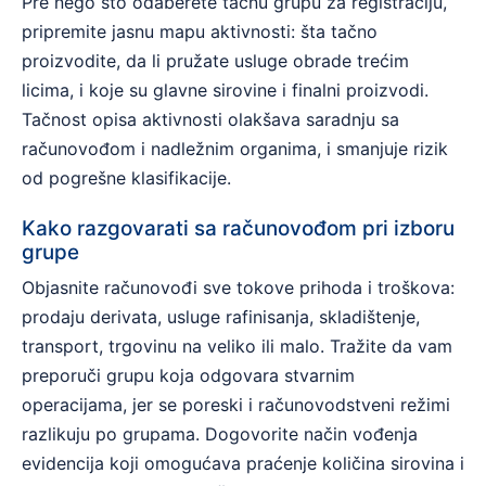
Pre nego što odaberete tačnu grupu za registraciju,
pripremite jasnu mapu aktivnosti: šta tačno
proizvodite, da li pružate usluge obrade trećim
licima, i koje su glavne sirovine i finalni proizvodi.
Tačnost opisa aktivnosti olakšava saradnju sa
računovođom i nadležnim organima, i smanjuje rizik
od pogrešne klasifikacije.
Kako razgovarati sa računovođom pri izboru
grupe
Objasnite računovođi sve tokove prihoda i troškova:
prodaju derivata, usluge rafinisanja, skladištenje,
transport, trgovinu na veliko ili malo. Tražite da vam
preporuči grupu koja odgovara stvarnim
operacijama, jer se poreski i računovodstveni režimi
razlikuju po grupama. Dogovorite način vođenja
evidencija koji omogućava praćenje količina sirovina i