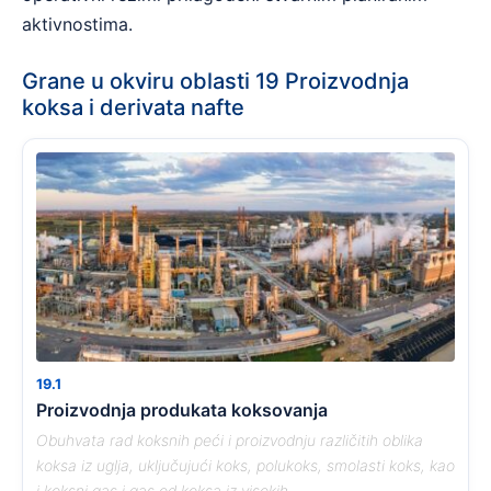
aktivnostima.
Grane u okviru oblasti 19 Proizvodnja
koksa i derivata nafte
19.1
Proizvodnja produkata koksovanja
Obuhvata rad koksnih peći i proizvodnju različitih oblika
koksa iz uglja, uključujući koks, polukoks, smolasti koks, kao
i koksni gas i gas od koksa iz visokih ...