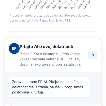
Prosečne neto/bruto zarade za oblast „Proizvodnja koksa i
derivata nafte" (nivo Republike). Izvor: RZS.
Pitajte AI o ovoj delatnosti
EP
Pitajte EP AI o delatnosti „Proizvodnja
↺
koksa i derivata nafte“ (19) — paušal,
dažbine, eko taksa, propisi i statistika.
Zdravo! Ja sam EP AI. Pitajte me bilo šta o
delatnostima, šiframa, paušalu, propisima i
poslovanju u Srbiji.