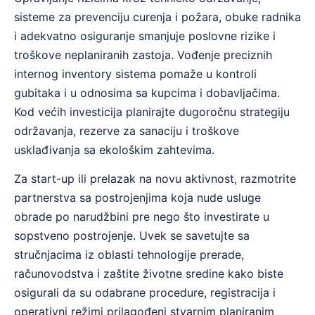
sisteme za prevenciju curenja i požara, obuke radnika
i adekvatno osiguranje smanjuje poslovne rizike i
troškove neplaniranih zastoja. Vođenje preciznih
internog inventory sistema pomaže u kontroli
gubitaka i u odnosima sa kupcima i dobavljačima.
Kod većih investicija planirajte dugoročnu strategiju
održavanja, rezerve za sanaciju i troškove
usklađivanja sa ekološkim zahtevima.
Za start-up ili prelazak na novu aktivnost, razmotrite
partnerstva sa postrojenjima koja nude usluge
obrade po narudžbini pre nego što investirate u
sopstveno postrojenje. Uvek se savetujte sa
stručnjacima iz oblasti tehnologije prerade,
računovodstva i zaštite životne sredine kako biste
osigurali da su odabrane procedure, registracija i
operativni režimi prilagođeni stvarnim planiranim