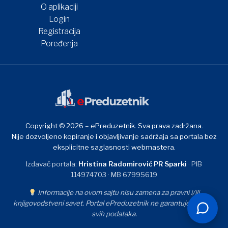
O aplikaciji
Login
Registracija
Poređenja
Copyright © 2026 – ePreduzetnik. Sva prava zadržana.
Nije dozvoljeno kopiranje i objavljivanje sadržaja sa portala bez
eksplicitne saglasnosti webmastera.
Izdavač portala:
Hristina Radomirović PR Sparki
· PIB
114974703 · MB 67995619
Informacije na ovom sajtu nisu zamena za pravni i/ili
knjigovodstveni savet. Portal ePreduzetnik ne garantuje tačnost
svih podataka.