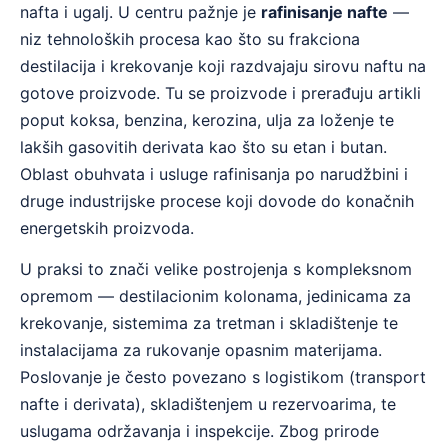
nafta i ugalj. U centru pažnje je
rafinisanje nafte
—
niz tehnoloških procesa kao što su frakciona
destilacija i krekovanje koji razdvajaju sirovu naftu na
gotove proizvode. Tu se proizvode i prerađuju artikli
poput koksa, benzina, kerozina, ulja za loženje te
lakših gasovitih derivata kao što su etan i butan.
Oblast obuhvata i usluge rafinisanja po narudžbini i
druge industrijske procese koji dovode do konačnih
energetskih proizvoda.
U praksi to znači velike postrojenja s kompleksnom
opremom — destilacionim kolonama, jedinicama za
krekovanje, sistemima za tretman i skladištenje te
instalacijama za rukovanje opasnim materijama.
Poslovanje je često povezano s logistikom (transport
nafte i derivata), skladištenjem u rezervoarima, te
uslugama održavanja i inspekcije. Zbog prirode