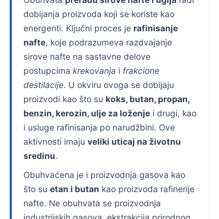
dobijanja proizvoda koji se koriste kao
energenti. Ključni proces je
rafinisanje
nafte
, koje podrazumeva razdvajanje
sirove nafte na sastavne delove
postupcima
krekovanja
i
frakcionе
destilacije
. U okviru ovoga se dobijaju
proizvodi kao što su
koks, butan, propan,
benzin, kerozin, ulje za loženje
i drugi, kao
i usluge rafinisanja po narudžbini. Ove
aktivnosti imaju
veliki uticaj na životnu
sredinu
.
Obuhvaćena je i proizvodnja gasova kao
što su
etan i butan
kao proizvoda rafinerije
nafte. Ne obuhvata se proizvodnja
industrijskih gasova, ekstrakcija prirodnog