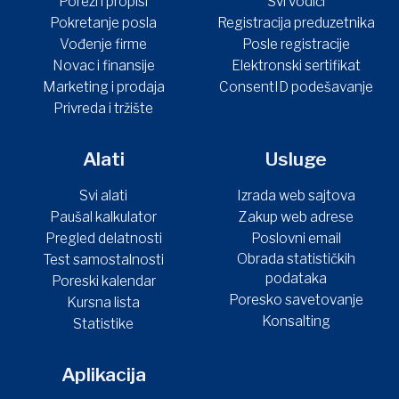
Porezi i propisi
Svi vodiči
Pokretanje posla
Registracija preduzetnika
Vođenje firme
Posle registracije
Novac i finansije
Elektronski sertifikat
Marketing i prodaja
ConsentID podešavanje
Privreda i tržište
Alati
Usluge
Svi alati
Izrada web sajtova
Paušal kalkulator
Zakup web adrese
Pregled delatnosti
Poslovni email
Obrada statističkih
Test samostalnosti
podataka
Poreski kalendar
Poresko savetovanje
Kursna lista
Konsalting
Statistike
Aplikacija