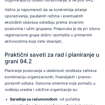
Važno je napomenuti da se konkretnija pitanja
oporezivanja, paušalnih režima i eventualnih
ekoloških obaveza određuju prema stvarnim
poslovima i užim grupama. Preporuka je da pri izboru
registracione grupe dobro razmislite o primarnim
aktivnostima koje ćete obavljati.
Praktični saveti za rad i planiranje u
grani 94.2
Planiranje poslovanja u delatnosti sindikata zahteva
kombinaciju organizacionih, finansijskih i pravno-
poreznih odluka. Osnovne smernice koje pomažu u
vođenju uredne i održive organizacije su:
Saradnja sa računovođom
: od početka