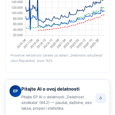
Prosečne neto/bruto zarade za oblast „Delatnosti udruženja"
(nivo Republike). Izvor: RZS.
Pitajte AI o ovoj delatnosti
EP
Pitajte EP AI o delatnosti „Delatnost
↺
sindikata“ (94.2) — paušal, dažbine, eko
taksa, propisi i statistika.