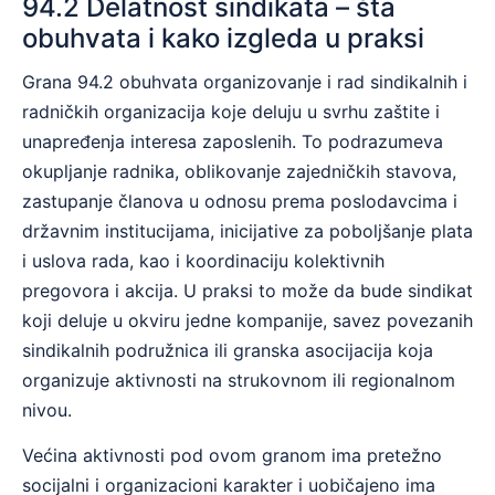
94.2 Delatnost sindikata – šta
obuhvata i kako izgleda u praksi
Grana 94.2 obuhvata organizovanje i rad sindikalnih i
radničkih organizacija koje deluju u svrhu zaštite i
unapređenja interesa zaposlenih. To podrazumeva
okupljanje radnika, oblikovanje zajedničkih stavova,
zastupanje članova u odnosu prema poslodavcima i
državnim institucijama, inicijative za poboljšanje plata
i uslova rada, kao i koordinaciju kolektivnih
pregovora i akcija. U praksi to može da bude sindikat
koji deluje u okviru jedne kompanije, savez povezanih
sindikalnih podružnica ili granska asocijacija koja
organizuje aktivnosti na strukovnom ili regionalnom
nivou.
Većina aktivnosti pod ovom granom ima pretežno
socijalni i organizacioni karakter i uobičajeno ima