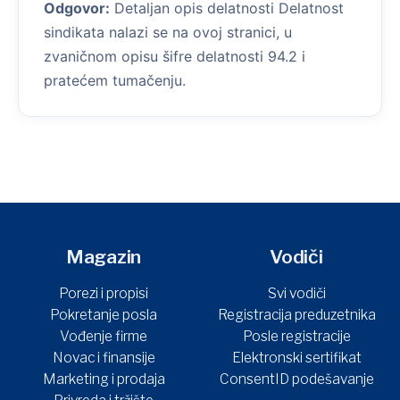
Odgovor:
Detaljan opis delatnosti Delatnost
sindikata nalazi se na ovoj stranici, u
zvaničnom opisu šifre delatnosti 94.2 i
pratećem tumačenju.
Magazin
Vodiči
Porezi i propisi
Svi vodiči
Pokretanje posla
Registracija preduzetnika
Vođenje firme
Posle registracije
Novac i finansije
Elektronski sertifikat
Marketing i prodaja
ConsentID podešavanje