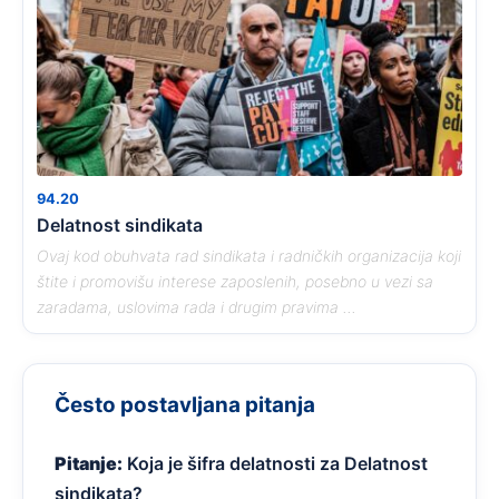
94.20
Delatnost sindikata
Ovaj kod obuhvata rad sindikata i radničkih organizacija koji
štite i promovišu interese zaposlenih, posebno u vezi sa
zaradama, uslovima rada i drugim pravima ...
Često postavljana pitanja
Pitanje:
Koja je šifra delatnosti za Delatnost
sindikata?