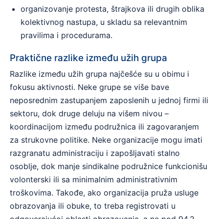
organizovanje protesta, štrajkova ili drugih oblika
kolektivnog nastupa, u skladu sa relevantnim
pravilima i procedurama.
Praktične razlike između užih grupa
Razlike između užih grupa najčešće su u obimu i
fokusu aktivnosti. Neke grupe se više bave
neposrednim zastupanjem zaposlenih u jednoj firmi ili
sektoru, dok druge deluju na višem nivou –
koordinacijom između podružnica ili zagovaranjem
za strukovne politike. Neke organizacije mogu imati
razgranatu administraciju i zapošljavati stalno
osoblje, dok manje sindikalne podružnice funkcionišu
volonterski ili sa minimalnim administrativnim
troškovima. Takođe, ako organizacija pruža usluge
obrazovanja ili obuke, to treba registrovati u
odgovarajućoj oblasti obrazovanja, a ne pod 94.2.