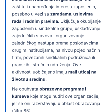
zaštite i unapređenja interesa zaposlenih,
posebno u vezi sa
zaradama, uslovima
rada i radnim pravima
. Uključuje okupljanje
zaposlenih u sindikalne grupe, usklađivanje
zajedničkih stavova i organizovanje
zajedničkog nastupa prema poslodavcima i
drugim institucijama, na nivou pojedinačnih
firmi, povezanih sindikalnih podružnica ili
granskih i stručnih udruženja. Ove
aktivnosti uobičajeno imaju
mali uticaj na
životnu sredinu
.
Ne obuhvata
obrazovne programe i
kurseve
koje mogu nuditi ove organizacije,
jer se oni razvrstavaju u oblast obrazovanja
(šifra 85).