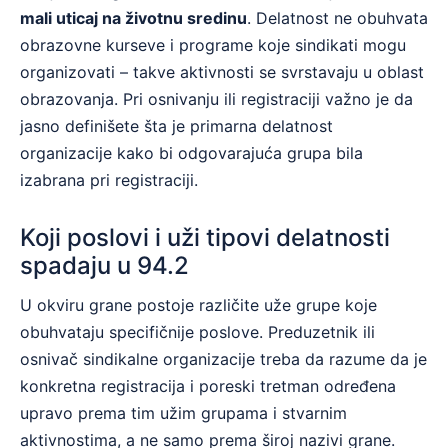
mali uticaj na životnu sredinu
. Delatnost ne obuhvata
obrazovne kurseve i programe koje sindikati mogu
organizovati – takve aktivnosti se svrstavaju u oblast
obrazovanja. Pri osnivanju ili registraciji važno je da
jasno definišete šta je primarna delatnost
organizacije kako bi odgovarajuća grupa bila
izabrana pri registraciji.
Koji poslovi i uži tipovi delatnosti
spadaju u 94.2
U okviru grane postoje različite užе grupe koje
obuhvataju specifičnije poslove. Preduzetnik ili
osnivač sindikalne organizacije treba da razume da je
konkretna registracija i poreski tretman određena
upravo prema tim užim grupama i stvarnim
aktivnostima, a ne samo prema široj nazivi grane.