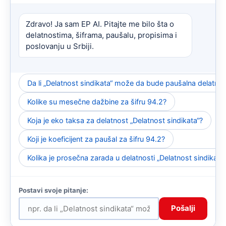
Zdravo! Ja sam EP AI. Pitajte me bilo šta o
delatnostima, šiframa, paušalu, propisima i
poslovanju u Srbiji.
Da li „Delatnost sindikata“ može da bude paušalna delatno
Kolike su mesečne dažbine za šifru 94.2?
Koja je eko taksa za delatnost „Delatnost sindikata“?
Koji je koeficijent za paušal za šifru 94.2?
Kolika je prosečna zarada u delatnosti „Delatnost sindikata
Pošalji