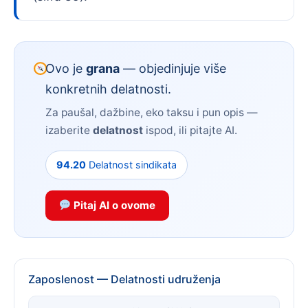
Ovo je
grana
— objedinjuje više
konkretnih delatnosti.
Za paušal, dažbine, eko taksu i pun opis —
izaberite
delatnost
ispod, ili pitajte AI.
94.20
Delatnost sindikata
Pitaj AI o ovome
Zaposlenost — Delatnosti udruženja