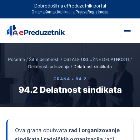
Dobrodošli na ePreduzetnik portal
O nama
Kontakt
Aplikacija:
Prijava
Registracija
Skip
to
Početna
/
Šifre delatnosti
/
OSTALE USLUŽNE DELATNOSTI
/
content
Delatnosti udruženja
/
Delatnost sindikata
GRANA • 94.2
94.2 Delatnost sindikata
Ova grana obuhvata
rad i organizovanje
sindikata i radničkih organizacija
radi