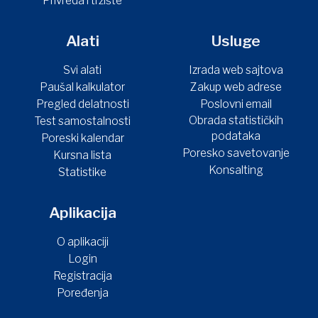
Privreda i tržište
Alati
Usluge
Svi alati
Izrada web sajtova
Paušal kalkulator
Zakup web adrese
Pregled delatnosti
Poslovni email
Obrada statističkih
Test samostalnosti
podataka
Poreski kalendar
Poresko savetovanje
Kursna lista
Konsalting
Statistike
Aplikacija
O aplikaciji
Login
Registracija
Poređenja