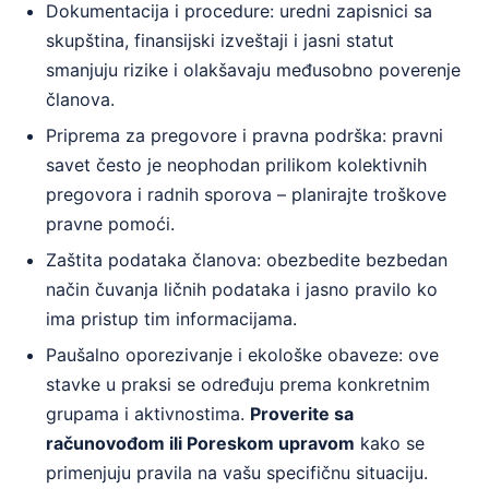
Dokumentacija i procedure: uredni zapisnici sa
skupština, finansijski izveštaji i jasni statut
smanjuju rizike i olakšavaju međusobno poverenje
članova.
Priprema za pregovore i pravna podrška: pravni
savet često je neophodan prilikom kolektivnih
pregovora i radnih sporova – planirajte troškove
pravne pomoći.
Zaštita podataka članova: obezbedite bezbedan
način čuvanja ličnih podataka i jasno pravilo ko
ima pristup tim informacijama.
Paušalno oporezivanje i ekološke obaveze: ove
stavke u praksi se određuju prema konkretnim
grupama i aktivnostima.
Proverite sa
računovođom ili Poreskom upravom
kako se
primenjuju pravila na vašu specifičnu situaciju.