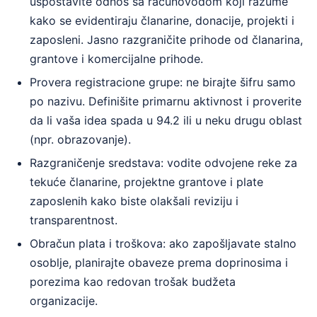
uspostavite odnos sa računovođom koji razume
kako se evidentiraju članarine, donacije, projekti i
zaposleni. Jasno razgraničite prihode od članarina,
grantove i komercijalne prihode.
Provera registracione grupe: ne birajte šifru samo
po nazivu. Definišite primarnu aktivnost i proverite
da li vaša idea spada u 94.2 ili u neku drugu oblast
(npr. obrazovanje).
Razgraničenje sredstava: vodite odvojene reke za
tekuće članarine, projektne grantove i plate
zaposlenih kako biste olakšali reviziju i
transparentnost.
Obračun plata i troškova: ako zapošljavate stalno
osoblje, planirajte obaveze prema doprinosima i
porezima kao redovan trošak budžeta
organizacije.