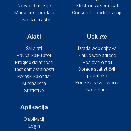
Novac i finansije
Elektronski sertifikat
Marketing i prodaja
ConsentID podešavanje
Privreda i tržište
Alati
Usluge
Svi alati
Izrada web sajtova
Paušal kalkulator
Zakup web adrese
Pregled delatnosti
Poslovni email
Obrada statističkih
Test samostalnosti
podataka
Poreski kalendar
Poresko savetovanje
Kursna lista
Konsalting
Statistike
Aplikacija
O aplikaciji
Login