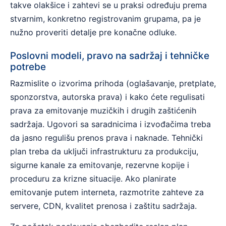
takve olakšice i zahtevi se u praksi određuju prema
stvarnim, konkretno registrovanim grupama, pa je
nužno proveriti detalje pre konačne odluke.
Poslovni modeli, pravo na sadržaj i tehničke
potrebe
Razmislite o izvorima prihoda (oglašavanje, pretplate,
sponzorstva, autorska prava) i kako ćete regulisati
prava za emitovanje muzičkih i drugih zaštićenih
sadržaja. Ugovori sa saradnicima i izvođačima treba
da jasno regulišu prenos prava i naknade. Tehnički
plan treba da uključi infrastrukturu za produkciju,
sigurne kanale za emitovanje, rezervne kopije i
proceduru za krizne situacije. Ako planirate
emitovanje putem interneta, razmotrite zahteve za
servere, CDN, kvalitet prenosa i zaštitu sadržaja.