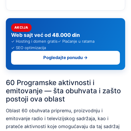
AKCIJA
Web sajt već od
48.000 din
✓ Hosting i domen gratis
✓ Plaćanje u ratama
✓ SEO optimizacija
Pogledajte ponudu →
60 Programske aktivnosti i
emitovanje — šta obuhvata i zašto
postoji ova oblast
Oblast 60 obuhvata pripremu, proizvodnju i
emitovanje radio i televizijskog sadržaja, kao i
prateće aktivnosti koje omogućavaju da taj sadržaj