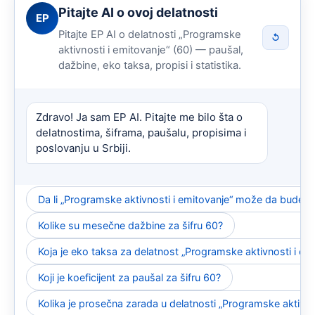
Pitajte AI o ovoj delatnosti
EP
Pitajte EP AI o delatnosti „Programske
↺
aktivnosti i emitovanje“ (60) — paušal,
dažbine, eko taksa, propisi i statistika.
Zdravo! Ja sam EP AI. Pitajte me bilo šta o
delatnostima, šiframa, paušalu, propisima i
poslovanju u Srbiji.
Da li „Programske aktivnosti i emitovanje“ može da bude p
Kolike su mesečne dažbine za šifru 60?
Koja je eko taksa za delatnost „Programske aktivnosti i em
Koji je koeficijent za paušal za šifru 60?
Kolika je prosečna zarada u delatnosti „Programske aktivno