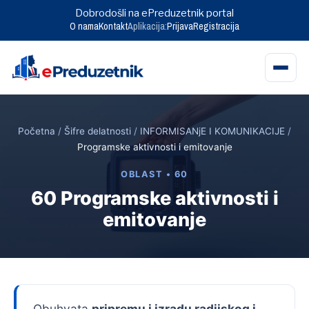
Dobrodošli na ePreduzetnik portal
O nama
Kontakt
Aplikacija:
Prijava
Registracija
Skip
to
Početna
/
Šifre delatnosti
/
INFORMISANjE I KOMUNIKACIJE
/
content
Programske aktivnosti i emitovanje
OBLAST • 60
60 Programske aktivnosti i
emitovanje
Obuhvata
pripremu i izradu radijskog i