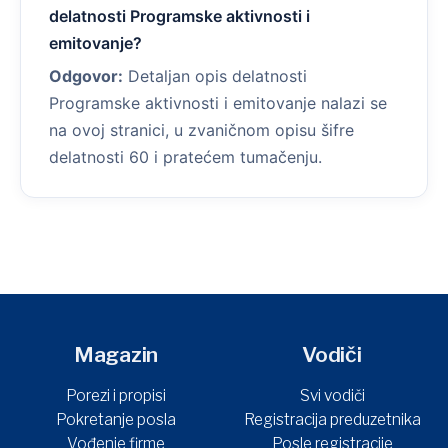
delatnosti Programske aktivnosti i
emitovanje?
Odgovor:
Detaljan opis delatnosti
Programske aktivnosti i emitovanje nalazi se
na ovoj stranici, u zvaničnom opisu šifre
delatnosti 60 i pratećem tumačenju.
Magazin
Vodiči
Porezi i propisi
Svi vodiči
Pokretanje posla
Registracija preduzetnika
Vođenje firme
Posle registracije