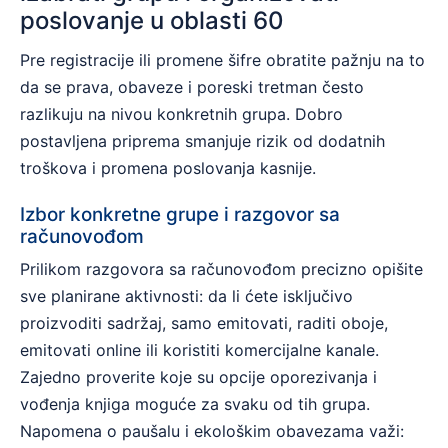
poslovanje u oblasti 60
Pre registracije ili promene šifre obratite pažnju na to
da se prava, obaveze i poreski tretman često
razlikuju na nivou konkretnih grupa. Dobro
postavljena priprema smanjuje rizik od dodatnih
troškova i promena poslovanja kasnije.
Izbor konkretne grupe i razgovor sa
računovođom
Prilikom razgovora sa računovođom precizno opišite
sve planirane aktivnosti: da li ćete isključivo
proizvoditi sadržaj, samo emitovati, raditi oboje,
emitovati online ili koristiti komercijalne kanale.
Zajedno proverite koje su opcije oporezivanja i
vođenja knjiga moguće za svaku od tih grupa.
Napomena o paušalu i ekološkim obavezama važi: