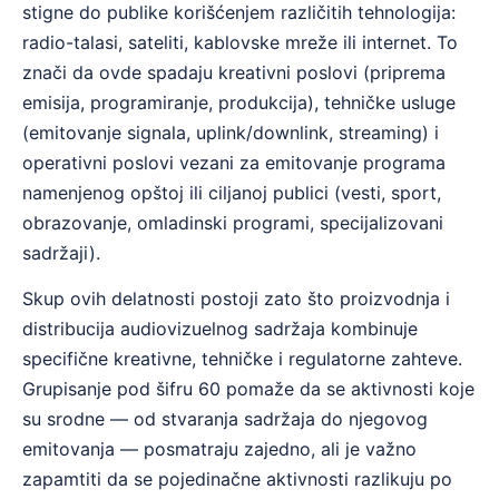
stigne do publike korišćenjem različitih tehnologija:
radio-talasi, sateliti, kablovske mreže ili internet. To
znači da ovde spadaju kreativni poslovi (priprema
emisija, programiranje, produkcija), tehničke usluge
(emitovanje signala, uplink/downlink, streaming) i
operativni poslovi vezani za emitovanje programa
namenjenog opštoj ili ciljanoj publici (vesti, sport,
obrazovanje, omladinski programi, specijalizovani
sadržaji).
Skup ovih delatnosti postoji zato što proizvodnja i
distribucija audiovizuelnog sadržaja kombinuje
specifične kreativne, tehničke i regulatorne zahteve.
Grupisanje pod šifru 60 pomaže da se aktivnosti koje
su srodne — od stvaranja sadržaja do njegovog
emitovanja — posmatraju zajedno, ali je važno
zapamtiti da se pojedinačne aktivnosti razlikuju po