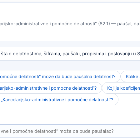
i
larijsko-administrativne i pomoćne delatnosti“ (82.1) — paušal, da
 šta o delatnostima, šiframa, paušalu, propisima i poslovanju u Sr
i pomoćne delatnosti“ može da bude paušalna delatnost?
Kolike
larijsko-administrativne i pomoćne delatnosti“?
Koji je koeficije
i „Kancelarijsko-administrativne i pomoćne delatnosti“?