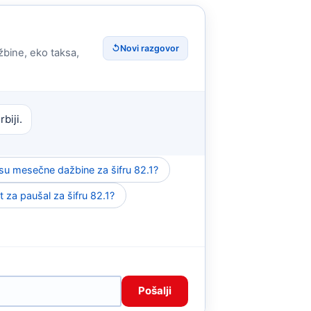
↺
Novi razgovor
žbine, eko taksa,
biji.
 su mesečne dažbine za šifru 82.1?
nt za paušal za šifru 82.1?
Pošalji