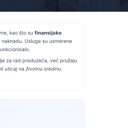
rme, kao što su
finansijsko
 naknadu. Usluge su usmerene
unkcionisalo.
je za rad preduzeća, već pružaju
li uticaj na životnu sredinu
.