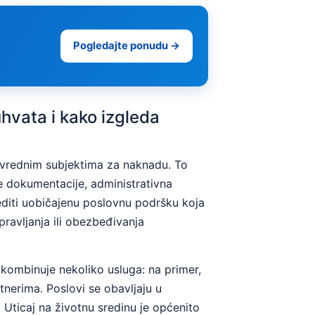
Pogledajte ponudu →
hvata i kako izgleda
rivrednim subjektima za naknadu. To
ne dokumentacije, administrativna
editi uobičajenu poslovnu podršku koja
ravljanja ili obezbeđivanja
 kombinuje nekoliko usluga: na primer,
rtnerima. Poslovi se obavljaju u
 Uticaj na životnu sredinu je općenito