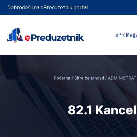
Dobrodošli na ePreduzetnik portal
ePR Maga
Skip
to
content
Početna
/
Šifre delatnosti
/
ADMINISTRAT
82.1 Kancel