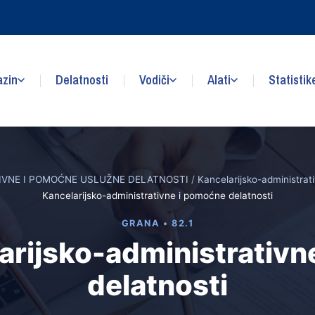
zin
Delatnosti
Vodiči
Alati
Statistik
IVNE I POMOĆNE USLUŽNE DELATNOSTI
/
Kancelarijsko-administrat
Kancelarijsko-administrativne i pomoćne delatnosti
GRANA • 82.1
arijsko-administrativ
delatnosti