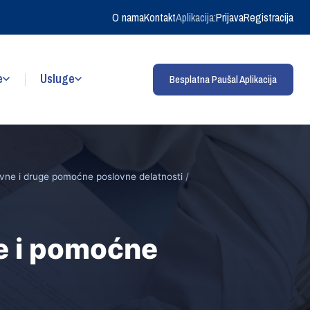
O nama
Kontakt
Aplikacija:
Prijava
Registracija
e
Usluge
Besplatna Paušal Aplikacija
ivne i druge pomoćne poslovne delatnosti
/
ne i pomoćne