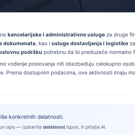
vne
kancelarijske i administrativne usluge
za druge fi
e dokumenata
, kao i
usluge dostavljanja i logistike
za
oslovnu podršku
potrebnu da bi preduzeće normalno f
no vođenje poslovanja niti obezbeđuju celokupno osobl
e. Prema dostupnim podacima, ove aktivnosti imaju
ma
iše konkretnih delatnosti.
pun opis — izaberite
delatnost
ispod, ili pitajte AI.