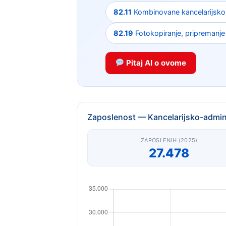
82.11
Kombinovane kancelarijsko-
82.19
Fotokopiranje, pripremanje
Pitaj AI o ovome
Zaposlenost — Kancelarijsko-admini
ZAPOSLENIH (2025)
27.478