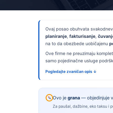
Ovaj posao obuhvata svakodne
planiranje
,
fakturisanje
,
čuvanj
na to da obezbede uobičajenu
p
Ove firme ne preuzimaju komplet
samo pojedinačne usluge podršk
Pogledajte zvaničan opis ↓
Ovo je
grana
— objedinjuje v
Za paušal, dažbine, eko taksu i 