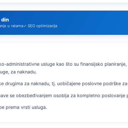
 din
anje u ratama
✓ SEO optimizacija
-administrativne usluge kao što su finansijsko planiranje,
druge, za naknadu.
e drugima za naknadu, tj. uobičajene poslovne podrške za 
 bave se obezbeđivanjem osoblja za kompletno poslovanje 
pe prema vrsti usluga.