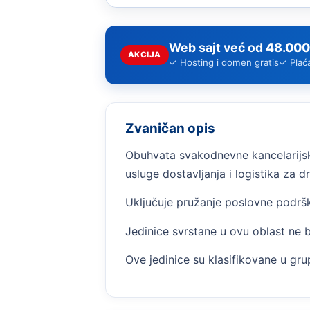
Web sajt već od
48.000
AKCIJA
✓ Hosting i domen gratis
✓ Plać
Zvaničan opis
Obuhvata svakodnevne kancelarijsko
usluge dostavljanja i logistika za 
Uključuje pružanje poslovne podršk
Jedinice svrstane u ovu oblast ne
Ove jedinice su klasifikovane u gru