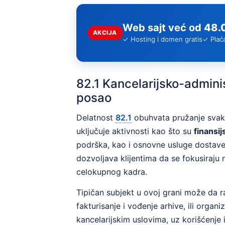
Web sajt već od
48.
AKCIJA
✓ Hosting i domen gratis
✓ Plać
82.1 Kancelarijsko-admini
posao
Delatnost
82.1
obuhvata pružanje svako
uključuje aktivnosti kao što su
finansij
podrška, kao i osnovne usluge dostave 
dozvoljava klijentima da se fokusiraju
celokupnog kadra.
Tipičan subjekt u ovoj grani može da ra
fakturisanje i vođenje arhive, ili organ
kancelarijskim uslovima, uz korišćenje 