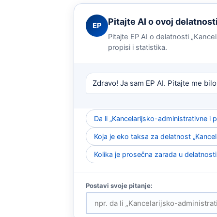
Pitajte AI o ovoj delatnost
EP
Pitajte EP AI o delatnosti „Kance
propisi i statistika.
Zdravo! Ja sam EP AI. Pitajte me bilo
Da li „Kancelarijsko-administrativne 
Koja je eko taksa za delatnost „Kance
Kolika je prosečna zarada u delatnost