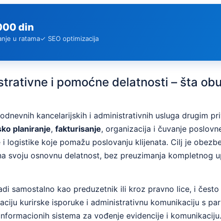
000 din
anje u ratama
✓ SEO optimizacija
strativne i pomoćne delatnosti – šta obu
dnevnih kancelarijskih i administrativnih usluga drugim p
sko planiranje
,
fakturisanje
, organizacija i čuvanje poslov
i logistike koje pomažu poslovanju klijenata. Cilj je obezb
 na svoju osnovnu delatnost, bez preuzimanja kompletnog up
di samostalno kao preduzetnik ili kroz pravno lice, i često
izaciju kurirske isporuke i administrativnu komunikaciju s pa
informacionih sistema za vođenje evidencije i komunikaciju.