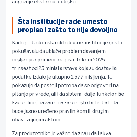
angažuje eksternu podršku.
Šta institucije rade umesto
propisa i zašto to nije dovoljno
Kada podzakonska akta kasne, institucije često
pokušavaju da ublaže problem davanjem
mišljenja o primeni propisa. Tokom 2025.
trinaest od 25 ministarstava koja su dostavila
podatke izdalo je ukupno 1.577 mišljenja. To
pokazuje da postoji potreba da se odgovori na
pitanja privrede, ali i da sistem i dalje funkcioniše
kao delimična zamena za ono što bi trebalo da
bude jasno uređeno pravilnikom ili drugim
obavezujućim aktom.
Za preduzetnike je važno da znaju da takva