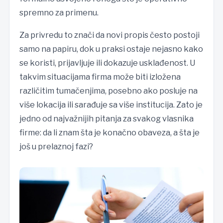
spremno za primenu.
Za privredu to znači da novi propis često postoji
samo na papiru, dok u praksi ostaje nejasno kako
se koristi, prijavljuje ili dokazuje usklađenost. U
takvim situacijama firma može biti izložena
različitim tumačenjima, posebno ako posluje na
više lokacija ili sarađuje sa više institucija. Zato je
jedno od najvažnijih pitanja za svakog vlasnika
firme: da li znam šta je konačno obaveza, a šta je
još u prelaznoj fazi?