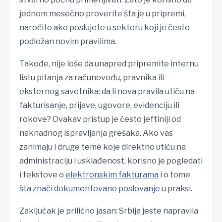
jednom mesečno proverite šta je u pripremi,
naročito ako poslujete u sektoru koji je često
podložan novim pravilima.
Takođe, nije loše da unapred pripremite internu
listu pitanja za računovođu, pravnika ili
eksternog savetnika: da li nova pravila utiču na
fakturisanje, prijave, ugovore, evidenciju ili
rokove? Ovakav pristup je često jeftiniji od
naknadnog ispravljanja grešaka. Ako vas
zanimaju i druge teme koje direktno utiču na
administraciju i usklađenost, korisno je pogledati
i tekstove o
elektronskim fakturama
i o tome
šta znači dokumentovano poslovanje
u praksi.
Zaključak je prilično jasan: Srbija jeste napravila