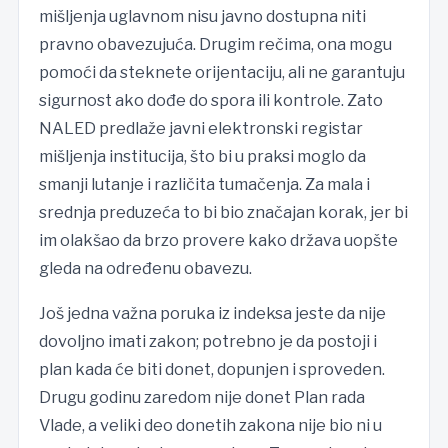
mišljenja uglavnom nisu javno dostupna niti
pravno obavezujuća. Drugim rečima, ona mogu
pomoći da steknete orijentaciju, ali ne garantuju
sigurnost ako dođe do spora ili kontrole. Zato
NALED predlaže javni elektronski registar
mišljenja institucija, što bi u praksi moglo da
smanji lutanje i različita tumačenja. Za mala i
srednja preduzeća to bi bio značajan korak, jer bi
im olakšao da brzo provere kako država uopšte
gleda na određenu obavezu.
Još jedna važna poruka iz indeksa jeste da nije
dovoljno imati zakon; potrebno je da postoji i
plan kada će biti donet, dopunjen i sproveden.
Drugu godinu zaredom nije donet Plan rada
Vlade, a veliki deo donetih zakona nije bio ni u