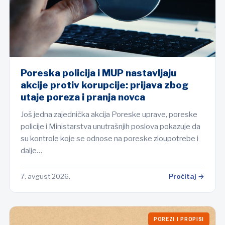
Poreska policija i MUP nastavljaju
akcije protiv korupcije: prijava zbog
utaje poreza i pranja novca
Još jedna zajednička akcija Poreske uprave, poreske
policije i Ministarstva unutrašnjih poslova pokazuje da
su kontrole koje se odnose na poreske zloupotrebe i
dalje…
7. avgust 2026.
Pročitaj →
POREZI I PROPISI