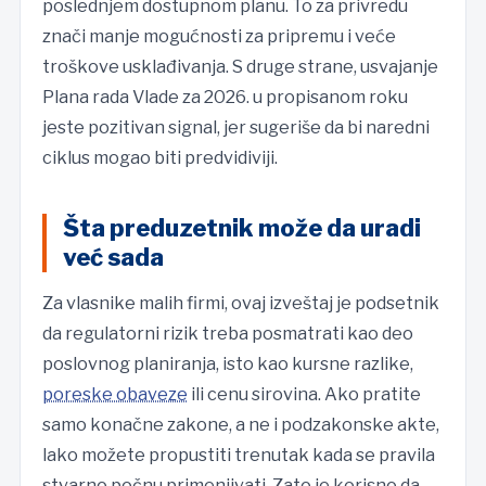
poslednjem dostupnom planu. To za privredu
znači manje mogućnosti za pripremu i veće
troškove usklađivanja. S druge strane, usvajanje
Plana rada Vlade za 2026. u propisanom roku
jeste pozitivan signal, jer sugeriše da bi naredni
ciklus mogao biti predvidiviji.
Šta preduzetnik može da uradi
već sada
Za vlasnike malih firmi, ovaj izveštaj je podsetnik
da regulatorni rizik treba posmatrati kao deo
poslovnog planiranja, isto kao kursne razlike,
poreske obaveze
ili cenu sirovina. Ako pratite
samo konačne zakone, a ne i podzakonske akte,
lako možete propustiti trenutak kada se pravila
stvarno počnu primenjivati. Zato je korisno da