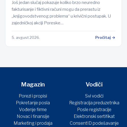
Još jedan slučaj pokazuje koliko brzo neuredno
fakturisanje i fiktivni računi mogu da prerastu iz
„knjigovodstvenog problema“ u krivični postupak. U
zajedničkoj akciji Poreske…
5. avgust 2026.
Pročitaj →
Magazin
Vodiči
Porezi i propisi
Svi vodiči
Pokretanje posla
Registracija preduzetnika
Vođenje firme
Posle registracije
Novac i finansije
Elektronski sertifikat
Marketing i prodaja
ConsentID podešavanje