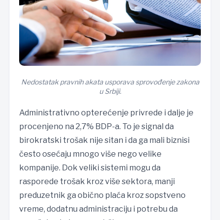
Nedostatak pravnih akata usporava sprovođenje zakona
u Srbiji.
Administrativno opterećenje privrede i dalje je
procenjeno na 2,7% BDP-a. To je signal da
birokratski trošak nije sitan i da ga mali biznisi
često osećaju mnogo više nego velike
kompanije. Dok veliki sistemi mogu da
rasporede trošak kroz više sektora, manji
preduzetnik ga obično plaća kroz sopstveno
vreme, dodatnu administraciju i potrebu da