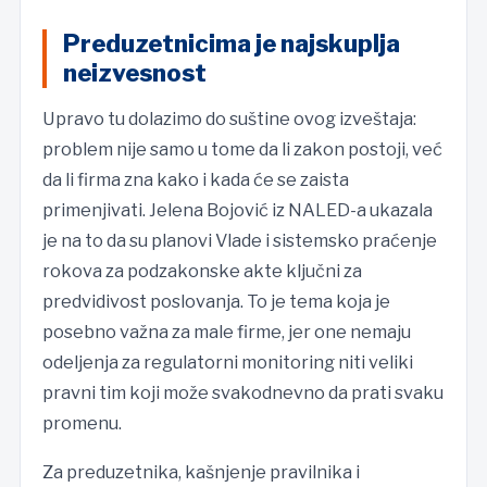
Preduzetnicima je najskuplja
neizvesnost
Upravo tu dolazimo do suštine ovog izveštaja:
problem nije samo u tome da li zakon postoji, već
da li firma zna kako i kada će se zaista
primenjivati. Jelena Bojović iz NALED-a ukazala
je na to da su planovi Vlade i sistemsko praćenje
rokova za podzakonske akte ključni za
predvidivost poslovanja. To je tema koja je
posebno važna za male firme, jer one nemaju
odeljenja za regulatorni monitoring niti veliki
pravni tim koji može svakodnevno da prati svaku
promenu.
Za preduzetnika, kašnjenje pravilnika i