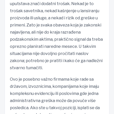
uputstava znači dodatni trošak. Nekad je to
trošak savetnika, nekad kašnjenje u lansiranju
proizvoda ili usluge, a nekad i rizik od greške u
primeni. Zato je svaka obaveza koja je zakonski
najavljena, ali nije do kraja razrađena
podzakonskim aktima, praktično signal da treba
oprezno planirati naredne mesece. U takvim
situacijama nije dovoljno pročitati naslov
zakona; potrebno je pratiti i kako će ga nadležni
stvarno tumačiti.
Ovo je posebno važno firmama koje rade sa
državom, izvoznicima, kompanijama koje imaju
kompleksnu evidenciju ili poslovima gde jedna
administrativna greška može da povuče više
posledica. Ako ste u takvoj poziciji, isplati se da