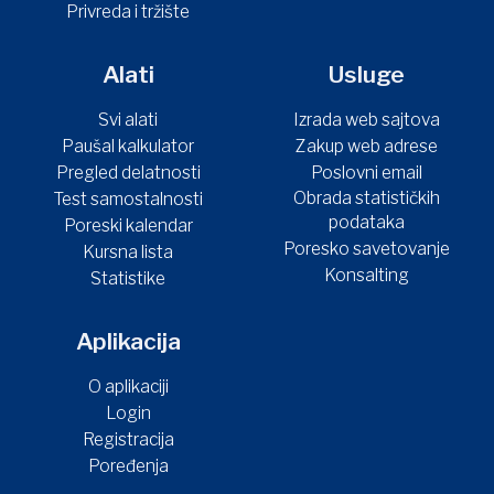
Privreda i tržište
Alati
Usluge
Svi alati
Izrada web sajtova
Paušal kalkulator
Zakup web adrese
Pregled delatnosti
Poslovni email
Obrada statističkih
Test samostalnosti
podataka
Poreski kalendar
Poresko savetovanje
Kursna lista
Konsalting
Statistike
Aplikacija
O aplikaciji
Login
Registracija
Poređenja