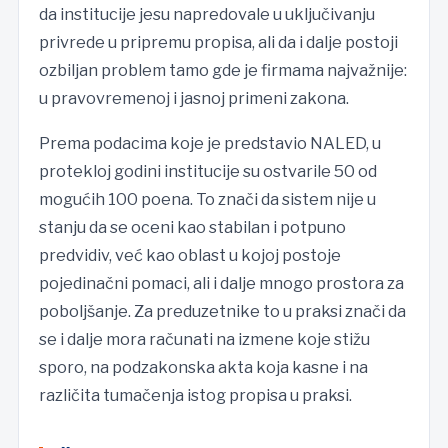
da institucije jesu napredovale u uključivanju
privrede u pripremu propisa, ali da i dalje postoji
ozbiljan problem tamo gde je firmama najvažnije:
u pravovremenoj i jasnoj primeni zakona.
Prema podacima koje je predstavio NALED, u
protekloj godini institucije su ostvarile 50 od
mogućih 100 poena. To znači da sistem nije u
stanju da se oceni kao stabilan i potpuno
predvidiv, već kao oblast u kojoj postoje
pojedinačni pomaci, ali i dalje mnogo prostora za
poboljšanje. Za preduzetnike to u praksi znači da
se i dalje mora računati na izmene koje stižu
sporo, na podzakonska akta koja kasne i na
različita tumačenja istog propisa u praksi.