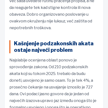
već sada uvedete rutinu praćenja propisa, a ne
da reagujete tek kad stigne kontrola ili nova
obaveza. Dobro organizovano poslovanje u
ovakvom okruženju nije luksuz, već zaštita od
nepotrebnih troškova.
Kašnjenje podzakonskih akata
ostaje najveći problem
Najslabije ocenjena oblast ponovo je
sprovođenje zakona. Od 210 podzakonskih
akata koji su tokom 2025. trebalo da budu
doneti, usvojeno je samo osam. To je tek 4%, a
prosečno čekanje na usvajanje iznosilo je 727
dana. Ovi podaci jasno govore da je jedan od
najvećih izazova upravo jaz između onoga što je
formalno usvojeno i onoga što je operativno