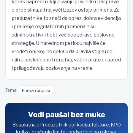
korak napred u uključivanju privrede u rasprave
o propisima, ali najveći izazov ostaje primena. Za
preduzetnike to znači da oprez, dobra evidencija
i praćenje regulatornih promena nisu
administrativni hobi, već deo zdrave poslovne
strategije. U narednom periodu najviše će
vredeti oni koji ne čekaju da pravila stignu do
njih u poslednjem trenutku, već ih prate unapred
i prilagođavaju poslovanje na vreme.
Teme:
Porezi i propisi
Vodi paušal bez muke
Besplatna ePreduzetnik aplikacija: fakture, KPO
knjiga, praćenje limita i podsetnici na rokove.