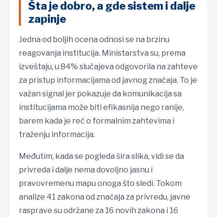
Šta je dobro, a gde sistem i dalje
zapinje
Jedna od boljih ocena odnosi se na brzinu
reagovanja institucija. Ministarstva su, prema
izveštaju, u 84% slučajeva odgovorila na zahteve
za pristup informacijama od javnog značaja. To je
važan signal jer pokazuje da komunikacija sa
institucijama može biti efikasnija nego ranije,
barem kada je reč o formalnim zahtevima i
traženju informacija.
Međutim, kada se pogleda šira slika, vidi se da
privreda i dalje nema dovoljno jasnu i
pravovremenu mapu onoga što sledi. Tokom
analize 41 zakona od značaja za privredu, javne
rasprave su održane za 16 novih zakona i 16