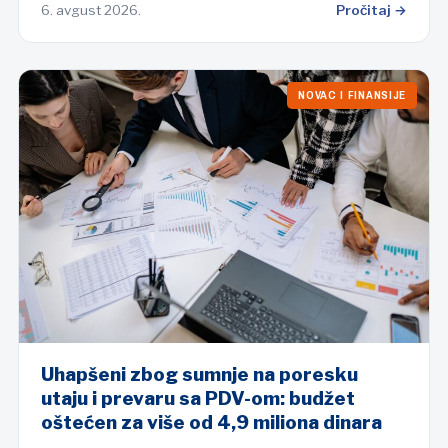
6. avgust 2026.
Pročitaj →
NOVAC I FINANSIJE
Uhapšeni zbog sumnje na poresku
utaju i prevaru sa PDV-om: budžet
oštećen za više od 4,9 miliona dinara