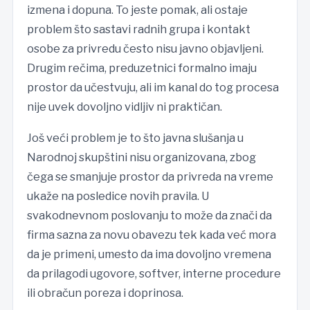
izmena i dopuna. To jeste pomak, ali ostaje
problem što sastavi radnih grupa i kontakt
osobe za privredu često nisu javno objavljeni.
Drugim rečima, preduzetnici formalno imaju
prostor da učestvuju, ali im kanal do tog procesa
nije uvek dovoljno vidljiv ni praktičan.
Još veći problem je to što javna slušanja u
Narodnoj skupštini nisu organizovana, zbog
čega se smanjuje prostor da privreda na vreme
ukaže na posledice novih pravila. U
svakodnevnom poslovanju to može da znači da
firma sazna za novu obavezu tek kada već mora
da je primeni, umesto da ima dovoljno vremena
da prilagodi ugovore, softver, interne procedure
ili obračun poreza i doprinosa.