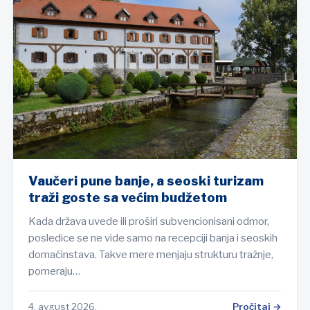
Vaučeri pune banje, a seoski turizam
traži goste sa većim budžetom
Kada država uvede ili proširi subvencionisani odmor,
posledice se ne vide samo na recepciji banja i seoskih
domaćinstava. Takve mere menjaju strukturu tražnje,
pomeraju…
4. avgust 2026.
Pročitaj →