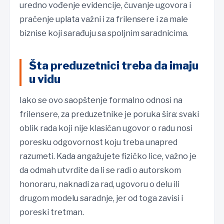
uredno vođenje evidencije, čuvanje ugovora i
praćenje uplata važni i za frilensere i za male
biznise koji sarađuju sa spoljnim saradnicima.
Šta preduzetnici treba da imaju
u vidu
Iako se ovo saopštenje formalno odnosi na
frilensere, za preduzetnike je poruka šira: svaki
oblik rada koji nije klasičan ugovor o radu nosi
poresku odgovornost koju treba unapred
razumeti. Kada angažujete fizičko lice, važno je
da odmah utvrdite da li se radi o autorskom
honoraru, naknadi za rad, ugovoru o delu ili
drugom modelu saradnje, jer od toga zavisi i
poreski tretman.