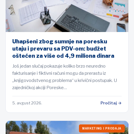
Uhapšeni zbog sumnje na poresku
utaju i prevaru sa PDV-om: budžet
oštećen za više od 4,9 miliona dinara
Još jedan slučaj pokazuje koliko brzo neuredno
fakturisanje i fiktivni računi mogu da prerastu iz
„knjigovodstvenog problema“ u krivični postupak. U
zajedničkoj akciji Poreske…
5. avgust 2026.
Pročitaj →
MARKETING I PRODAJA