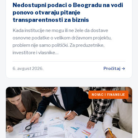
Nedostupni podaci o Beogradu na vodi
ponovo otvaraju pitanje
transparentnosti za biznis
Kada institucije ne mogu ili ne žele da dostave
osnovne podatke o velikom državnom projektu,
problem nije samo politički. Za preduzetnike,
investitore i vlasnike…
6. avgust 2026.
Pročitaj →
NOVAC I FINANSIJE