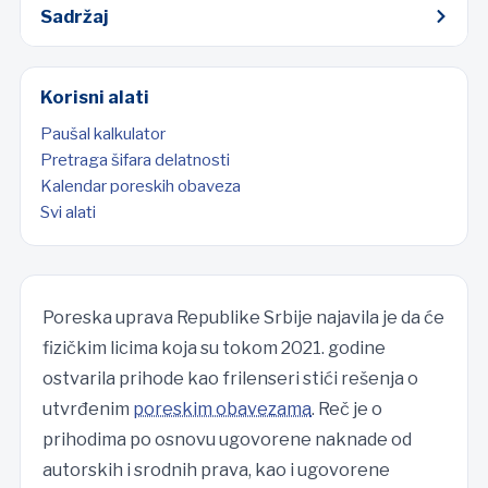
Sadržaj
Korisni alati
Paušal kalkulator
Pretraga šifara delatnosti
Kalendar poreskih obaveza
Svi alati
Poreska uprava Republike Srbije najavila je da će
fizičkim licima koja su tokom 2021. godine
ostvarila prihode kao frilenseri stići rešenja o
utvrđenim
poreskim obavezama
. Reč je o
prihodima po osnovu ugovorene naknade od
autorskih i srodnih prava, kao i ugovorene