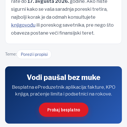
rate do
17. avgusta 2026.
godine. Ako niste
sigurni kako se vaša saradnja poreski tretira,
najbolji korak je da odmah konsultujete
knjigovođu
ili poreskog savetnika, pre nego što
obaveza postane veći finansijski teret.
Teme:
Porezi i propisi
Vodi paušal bez muke
Besplatna ePreduzetnik aplikacija: fakture, KPO
knjiga, praćenje limita i podsetnici na rokove.
Probaj besplatno