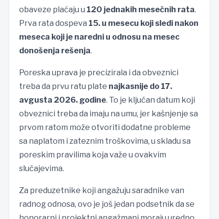
obaveze plaćaju u
120 jednakih mesečnih rata
.
Prva rata dospeva
15. u mesecu koji sledi nakon
meseca koji je naredni u odnosu na mesec
donošenja rešenja
.
Poreska uprava je precizirala i da obveznici
treba da prvu ratu plate
najkasnije do 17.
avgusta 2026. godine
. To je ključan datum koji
obveznici treba da imaju na umu, jer kašnjenje sa
prvom ratom može otvoriti dodatne probleme
sa naplatom i zateznim troškovima, u skladu sa
poreskim pravilima koja važe u ovakvim
slučajevima.
Za preduzetnike koji angažuju saradnike van
radnog odnosa, ovo je još jedan podsetnik da se
honorarni i projektni angažmani moraju uredno