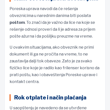
Poreska uprava navodi da će rešenja
obveznicima u narednim danima biti poslata
poštom
. To znači da je važno da lice na koje se
rešenje odnosi proveri da li je adresa za prijem
pošte ažurna i da pošiljku preuzme na vreme.
U ovakvim situacijama, ako obveznik ne primi
dokument ili ga ne pročita na vreme, to ne
zaustavlja dalji tok obaveze. Zato je za svako
fizičko lice koje je radilo kao frilenser korisno da
prati poštu, kao i obaveštenja Poreske uprave i
kontakt centra.
Rok otplate i način plaćanja
U saopštenju je navedeno da se utvrđene