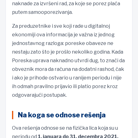
naknade za izvršeni rad, za koje se porez plaća
putem samooporezivanja.
Za preduzetnike i sve koji rade u digitalnoj
ekonomiji ova informacija je važna iz jednog
jednostavnog razloga: poreske obaveze ne
nestaju zato što je prošlo nekoliko godina. Kada
Poreska uprava naknadno utvrdi dug, to znači da
obveznik mora da računa na dodatni rashod, čak
i ako je prihode ostvario u ranijem periodu i nije
ih odmah pravilno prijavio ili platio porez kroz
odgovarajući postupak.
Na koga se odnose rešenja
Ova rešenja odnose se na fizička lica koja su u
periodu od
1. januara do 31. decembra 2021.