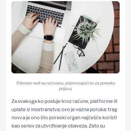
Frilenser radi na računaru, pripremajući se za poresku
prijavu.
Za svakoga ko posluje kroz račune, platforme ili
uplate iz inostranstva, ovo je važna poruka: trag
novca je ono što poreski organ najčešće koristi
kao osnov za utvrđivanje obaveza. Zato su