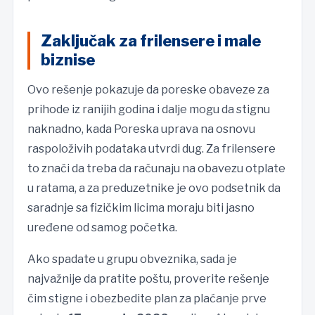
Zaključak za frilensere i male
biznise
Ovo rešenje pokazuje da poreske obaveze za
prihode iz ranijih godina i dalje mogu da stignu
naknadno, kada Poreska uprava na osnovu
raspoloživih podataka utvrdi dug. Za frilensere
to znači da treba da računaju na obavezu otplate
u ratama, a za preduzetnike je ovo podsetnik da
saradnje sa fizičkim licima moraju biti jasno
uređene od samog početka.
Ako spadate u grupu obveznika, sada je
najvažnije da pratite poštu, proverite rešenje
čim stigne i obezbedite plan za plaćanje prve