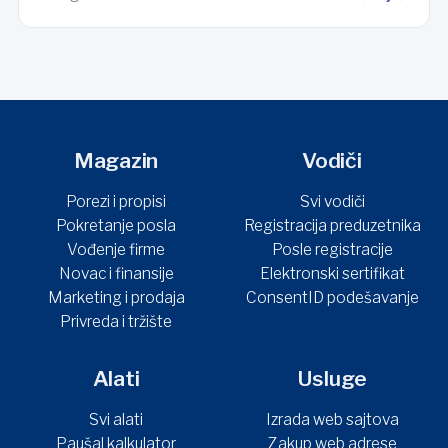
Magazin
Vodiči
Porezi i propisi
Svi vodiči
Pokretanje posla
Registracija preduzetnika
Vođenje firme
Posle registracije
Novac i finansije
Elektronski sertifikat
Marketing i prodaja
ConsentID podešavanje
Privreda i tržište
Alati
Usluge
Svi alati
Izrada web sajtova
Paušal kalkulator
Zakup web adrese