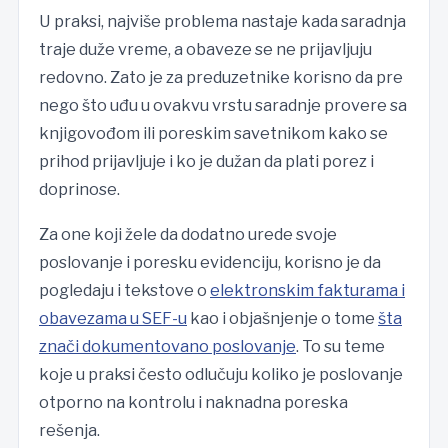
U praksi, najviše problema nastaje kada saradnja
traje duže vreme, a obaveze se ne prijavljuju
redovno. Zato je za preduzetnike korisno da pre
nego što uđu u ovakvu vrstu saradnje provere sa
knjigovođom ili poreskim savetnikom kako se
prihod prijavljuje i ko je dužan da plati porez i
doprinose.
Za one koji žele da dodatno urede svoje
poslovanje i poresku evidenciju, korisno je da
pogledaju i tekstove o
elektronskim fakturama i
obavezama u SEF-u
kao i objašnjenje o tome
šta
znači dokumentovano poslovanje
. To su teme
koje u praksi često odlučuju koliko je poslovanje
otporno na kontrolu i naknadna poreska
rešenja.