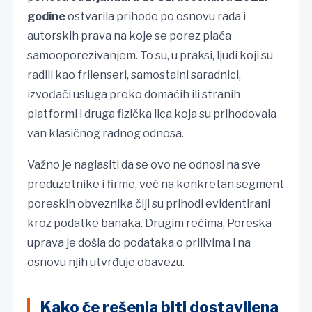
godine
ostvarila prihode po osnovu rada i
autorskih prava na koje se porez plaća
samooporezivanjem. To su, u praksi, ljudi koji su
radili kao frilenseri, samostalni saradnici,
izvođači usluga preko domaćih ili stranih
platformi i druga fizička lica koja su prihodovala
van klasičnog radnog odnosa.
Važno je naglasiti da se ovo ne odnosi na sve
preduzetnike i firme, već na konkretan segment
poreskih obveznika čiji su prihodi evidentirani
kroz podatke banaka. Drugim rečima, Poreska
uprava je došla do podataka o prilivima i na
osnovu njih utvrđuje obavezu.
Kako će rešenja biti dostavljena