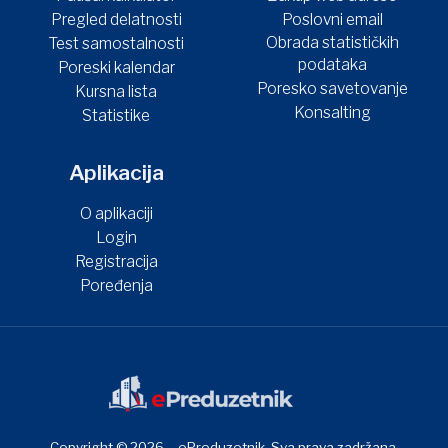
Pregled delatnosti
Poslovni email
Obrada statističkih
Test samostalnosti
podataka
Poreski kalendar
Poresko savetovanje
Kursna lista
Konsalting
Statistike
Aplikacija
O aplikaciji
Login
Registracija
Poređenja
Copyright © 2026 – ePreduzetnik. Sva prava zadržana.