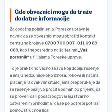
Gde obveznici mogu da traže
dodatne informacije
Za dodatna pojašnjenja, Poreska uprava je
navela da se obveznici mogu obratiti Kontakt
centru na brojeve
0700 700 007
i
011 69 69
069
, kao i neposredno na šalterima
„Vaš
poresnik“
u filijalama Poreske uprave.
To je praktično važno za sve koji dobiju rešenje,
a imaju nedoumice oko iznosa, rokova ili načina
plaćanja. U ovakvim situacijama preporuka je da
se rešenje pažljivo pročita odmah po prijemu, da
se proveri da li podaci odgovaraju stvarno
ostvarenim prihodima i da se po potrebi potraži
pomoć stručnog lica.