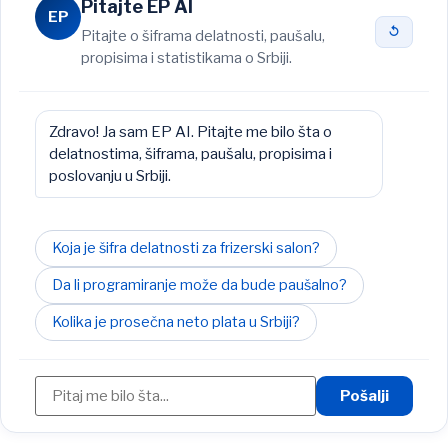
Pitajte EP AI
EP
↺
Pitajte o šiframa delatnosti, paušalu,
propisima i statistikama o Srbiji.
Zdravo! Ja sam EP AI. Pitajte me bilo šta o
delatnostima, šiframa, paušalu, propisima i
poslovanju u Srbiji.
Koja je šifra delatnosti za frizerski salon?
Da li programiranje može da bude paušalno?
Kolika je prosečna neto plata u Srbiji?
Pošalji