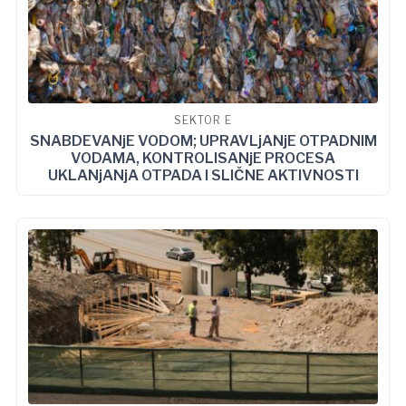
SEKTOR E
SNABDEVANjE VODOM; UPRAVLjANjE OTPADNIM
VODAMA, KONTROLISANjE PROCESA
UKLANjANjA OTPADA I SLIČNE AKTIVNOSTI