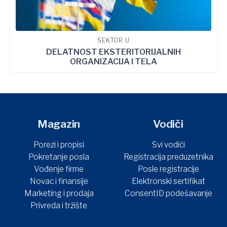
SEKTOR U
DELATNOST EKSTERITORIJALNIH
ORGANIZACIJA I TELA
Magazin
Vodiči
Porezi i propisi
Svi vodiči
Pokretanje posla
Registracija preduzetnika
Vođenje firme
Posle registracije
Novac i finansije
Elektronski sertifikat
Marketing i prodaja
ConsentID podešavanje
Privreda i tržište