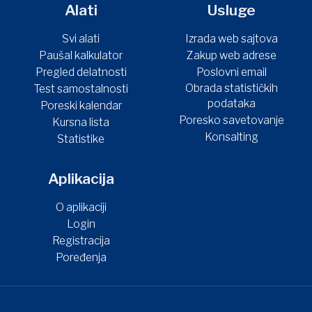
Alati
Usluge
Svi alati
Izrada web sajtova
Paušal kalkulator
Zakup web adrese
Pregled delatnosti
Poslovni email
Obrada statističkih
Test samostalnosti
podataka
Poreski kalendar
Poresko savetovanje
Kursna lista
Konsalting
Statistike
Aplikacija
O aplikaciji
Login
Registracija
Poređenja