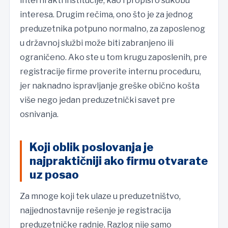
interni akti institucije, kao i propisi o sukobu
interesa. Drugim rečima, ono što je za jednog
preduzetnika potpuno normalno, za zaposlenog
u državnoj službi može biti zabranjeno ili
ograničeno. Ako ste u tom krugu zaposlenih, pre
registracije firme proverite internu proceduru,
jer naknadno ispravljanje greške obično košta
više nego jedan preduzetnički savet pre
osnivanja.
Koji oblik poslovanja je
najpraktičniji ako firmu otvarate
uz posao
Za mnoge koji tek ulaze u preduzetništvo,
najjednostavnije rešenje je registracija
preduzetničke radnje. Razlog nije samo