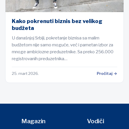
Kako pokrenuti biznis bez velikog
budžeta
U današnjoj Srbiji, pokretanje biznisa sa malim
budžetom nije samo moguće, već i pametan izbor za
mnoge ambiciozne preduzetnike. Sa preko 256.000
registrovanih preduzetnika…
25. mart 2026.
Pročitaj →
Magazin
Vodiči