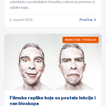
odustane u poslednjem trenutku, rokovi se pomere, a
odluke koje…
6. avgust 2026.
Pročitaj →
MARKETING I PRODAJA
Filmske replike koje su postale lekcije i
van bioskopa