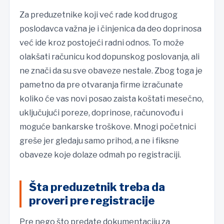
Za preduzetnike koji već rade kod drugog
poslodavca važna je i činjenica da deo doprinosa
već ide kroz postojeći radni odnos. To može
olakšati računicu kod dopunskog poslovanja, ali
ne znači da su sve obaveze nestale. Zbog toga je
pametno da pre otvaranja firme izračunate
koliko će vas novi posao zaista koštati mesečno,
uključujući poreze, doprinose, računovođu i
moguće bankarske troškove. Mnogi početnici
greše jer gledaju samo prihod, a ne i fiksne
obaveze koje dolaze odmah po registraciji.
Šta preduzetnik treba da
proveri pre registracije
Pre nego što predate dokumentaciju za