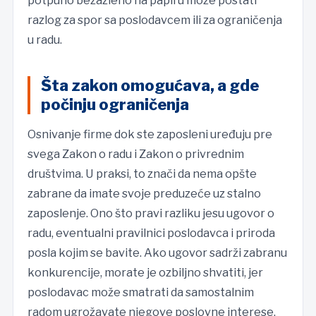
potpuno bezazleno na papiru može postati
razlog za spor sa poslodavcem ili za ograničenja
u radu.
Šta zakon omogućava, a gde
počinju ograničenja
Osnivanje firme dok ste zaposleni uređuju pre
svega Zakon o radu i Zakon o privrednim
društvima. U praksi, to znači da nema opšte
zabrane da imate svoje preduzeće uz stalno
zaposlenje. Ono što pravi razliku jesu ugovor o
radu, eventualni pravilnici poslodavca i priroda
posla kojim se bavite. Ako ugovor sadrži zabranu
konkurencije, morate je ozbiljno shvatiti, jer
poslodavac može smatrati da samostalnim
radom ugrožavate njegove poslovne interese.