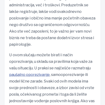
administracija, već i troškovi. Preduzetnik se
lakše registruje, lakše vodi svakodnevno
poslovanje i obično ima manje početnih obaveza
nego društvo sa ograničenom odgovornošću.
Ako ste već zaposleni, to je važno jer vam novi
biznis ne treba da postane dodatni izvor stresa i
papirologije.
U ovom slučaju možete birati i način
oporezivanja, u skladu sa pravilima koja važe za
vašu situaciju. U praksi se najčešće razmatraju
paušalno oporezivanje
, samooporezivanje ili
model lične zarade. Svaki od ovih modela ima
svoje prednosti i obaveze, a izbor zavisi od vrste
posla, očekivanog prometa i toga da li želite
jednostavnije vođenje poslovnih knjiga. Ako vas