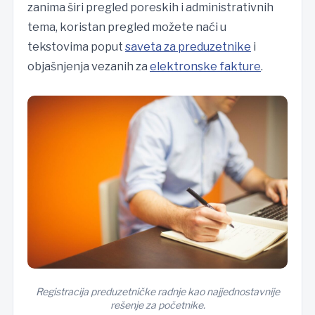
zanima širi pregled poreskih i administrativnih
tema, koristan pregled možete naći u
tekstovima poput
saveta za preduzetnike
i
objašnjenja vezanih za
elektronske fakture
.
Registracija preduzetničke radnje kao najjednostavnije
rešenje za početnike.