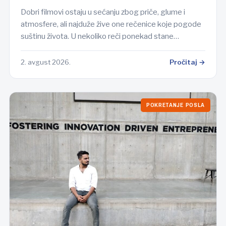
Dobri filmovi ostaju u sećanju zbog priče, glume i
atmosfere, ali najduže žive one rečenice koje pogode
suštinu života. U nekoliko reči ponekad stane…
2. avgust 2026.
Pročitaj →
POKRETANJE POSLA