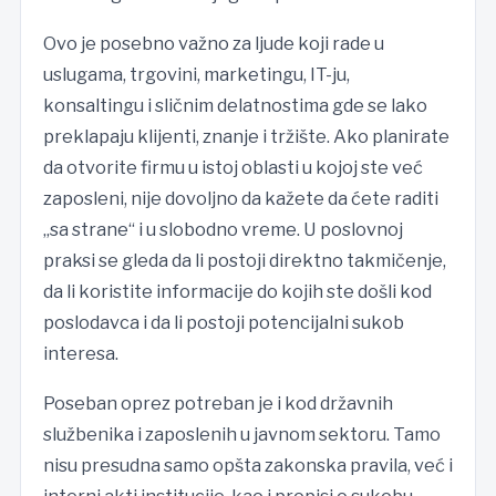
Ovo je posebno važno za ljude koji rade u
uslugama, trgovini, marketingu, IT-ju,
konsaltingu i sličnim delatnostima gde se lako
preklapaju klijenti, znanje i tržište. Ako planirate
da otvorite firmu u istoj oblasti u kojoj ste već
zaposleni, nije dovoljno da kažete da ćete raditi
„sa strane“ i u slobodno vreme. U poslovnoj
praksi se gleda da li postoji direktno takmičenje,
da li koristite informacije do kojih ste došli kod
poslodavca i da li postoji potencijalni sukob
interesa.
Poseban oprez potreban je i kod državnih
službenika i zaposlenih u javnom sektoru. Tamo
nisu presudna samo opšta zakonska pravila, već i