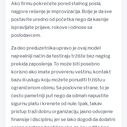
Ako firmu pokrećete pored stalnog posla,
najgore rešenje je improvizacija. Bolje je da sve
postavite uredno od početka nego da kasnije
ispravljate prijave, rokove i odnose sa
poslodavcem.
Za deo preduzetnika upravo je ovaj model
najrealniji način da testiraju tržište bez naglog
prekida zaposlenja. To može biti posebno
korisno ako imate proverenu veštinu, kontakt
bazu ili uslugu koju možete ponuditi tržištu u
ograničenom obimu. Sa poslovne strane, to je
često pametniji put nego da odmah napustite
sigurnu platu i krenete od nule. Ipak, takav
pristup traži dobru organizaciju, jasno odvojene
finansije i disciplinu, jer se lako dogodi da dodatni