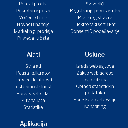
Porezi i propisi
Svi vodiči
Pokretanje posla
Registracija preduzetnika
Vođenje firme
Posle registracije
Novac i finansije
Elektronski sertifikat
Marketing i prodaja
ConsentID podešavanje
Privreda i tržište
Alati
Usluge
Svi alati
Izrada web sajtova
Paušal kalkulator
Zakup web adrese
Pregled delatnosti
Poslovni email
Obrada statističkih
Test samostalnosti
podataka
Poreski kalendar
Poresko savetovanje
Kursna lista
Konsalting
Statistike
Aplikacija