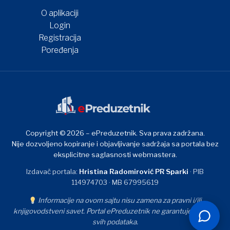
O aplikaciji
Login
Registracija
Poređenja
Copyright © 2026 – ePreduzetnik. Sva prava zadržana.
Nije dozvoljeno kopiranje i objavljivanje sadržaja sa portala bez
eksplicitne saglasnosti webmastera.
Izdavač portala:
Hristina Radomirović PR Sparki
· PIB
114974703 · MB 67995619
Informacije na ovom sajtu nisu zamena za pravni i/ili
knjigovodstveni savet. Portal ePreduzetnik ne garantuje tačnost
svih podataka.