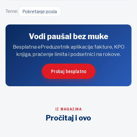
Teme:
Pokretanje posla
Vodi paušal bez muke
Besplatna ePreduzetnik aplikacija: fakture, KPO
knjiga, praćenje limita i podsetnici na rokove.
Probaj besplatno
IZ MAGAZINA
Pročitaj i ovo