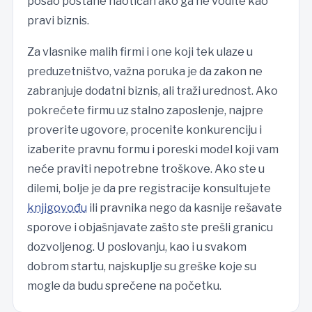
posao postane haotičan ako ga ne vodite kao
pravi biznis.
Za vlasnike malih firmi i one koji tek ulaze u
preduzetništvo, važna poruka je da zakon ne
zabranjuje dodatni biznis, ali traži urednost. Ako
pokrećete firmu uz stalno zaposlenje, najpre
proverite ugovore, procenite konkurenciju i
izaberite pravnu formu i poreski model koji vam
neće praviti nepotrebne troškove. Ako ste u
dilemi, bolje je da pre registracije konsultujete
knjigovođu
ili pravnika nego da kasnije rešavate
sporove i objašnjavate zašto ste prešli granicu
dozvoljenog. U poslovanju, kao i u svakom
dobrom startu, najskuplje su greške koje su
mogle da budu sprečene na početku.