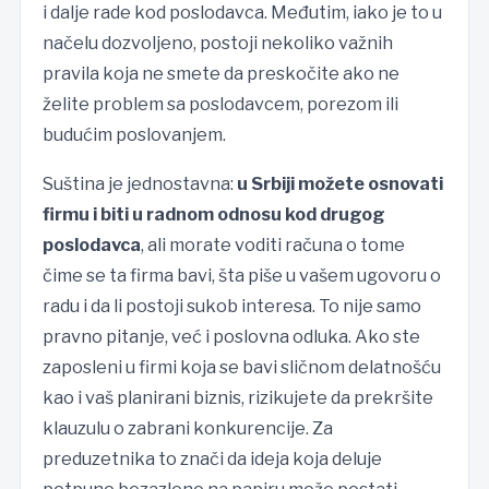
i dalje rade kod poslodavca. Međutim, iako je to u
načelu dozvoljeno, postoji nekoliko važnih
pravila koja ne smete da preskočite ako ne
želite problem sa poslodavcem, porezom ili
budućim poslovanjem.
Suština je jednostavna:
u Srbiji možete osnovati
firmu i biti u radnom odnosu kod drugog
poslodavca
, ali morate voditi računa o tome
čime se ta firma bavi, šta piše u vašem ugovoru o
radu i da li postoji sukob interesa. To nije samo
pravno pitanje, već i poslovna odluka. Ako ste
zaposleni u firmi koja se bavi sličnom delatnošću
kao i vaš planirani biznis, rizikujete da prekršite
klauzulu o zabrani konkurencije. Za
preduzetnika to znači da ideja koja deluje