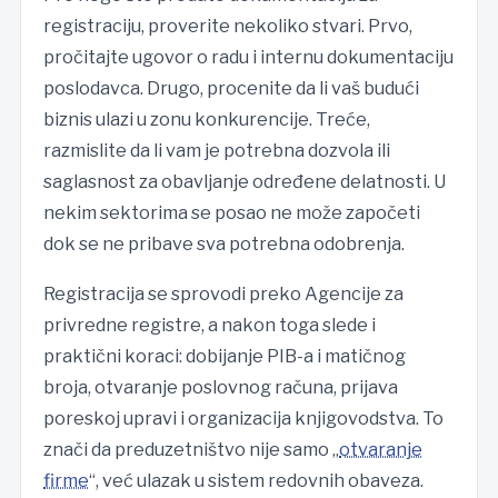
registraciju, proverite nekoliko stvari. Prvo,
pročitajte ugovor o radu i internu dokumentaciju
poslodavca. Drugo, procenite da li vaš budući
biznis ulazi u zonu konkurencije. Treće,
razmislite da li vam je potrebna dozvola ili
saglasnost za obavljanje određene delatnosti. U
nekim sektorima se posao ne može započeti
dok se ne pribave sva potrebna odobrenja.
Registracija se sprovodi preko Agencije za
privredne registre, a nakon toga slede i
praktični koraci: dobijanje PIB-a i matičnog
broja, otvaranje poslovnog računa, prijava
poreskoj upravi i organizacija knjigovodstva. To
znači da preduzetništvo nije samo „
otvaranje
firme
“, već ulazak u sistem redovnih obaveza.