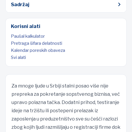
Sadržaj
Korisni alati
Paušal kalkulator
Pretraga šifara delatnosti
Kalendar poreskih obaveza
Svi alati
Za mnoge ljude u Srbiji stalni posao više nije
prepreka za pokretanje sopstvenog biznisa, već
upravo polazna tačka. Dodatni prihod, testiranje
ideje na tržištu ili postepeni prelazak iz
zaposlenja u preduzetništvo sve su češći razlozi
zbog kojih ljudi razmišljaju o registraciji firme dok