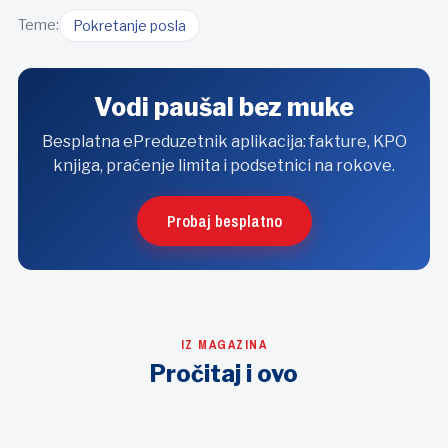
Teme:
Pokretanje posla
Vodi paušal bez muke
Besplatna ePreduzetnik aplikacija: fakture, KPO
knjiga, praćenje limita i podsetnici na rokove.
Probaj besplatno
IZ MAGAZINA
Pročitaj i ovo