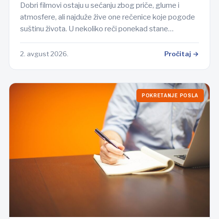
Dobri filmovi ostaju u sećanju zbog priče, glume i
atmosfere, ali najduže žive one rečenice koje pogode
suštinu života. U nekoliko reči ponekad stane…
2. avgust 2026.
Pročitaj →
POKRETANJE POSLA