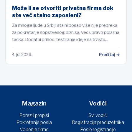
Može li se otvoriti privatna firma dok
ste već stalno zaposleni?
Za mnoge ljude u Srbiji stalni posao više nije prepreka
za pokretanje sopstvenog biznisa, već upravo polazna
tačka. Dodatni prihod, testiranje ideje na tržištu…
4. jul 2026.
Pročitaj →
Magazin
Vodiči
Porezi i propisi
Svi vodiči
Pokretanje posla
Registracija preduzetnika
Vođenje firme
Posle registracije