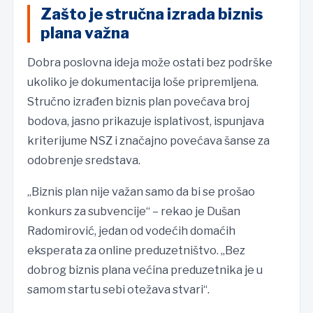
Zašto je stručna izrada biznis
plana važna
Dobra poslovna ideja može ostati bez podrške
ukoliko je dokumentacija loše pripremljena.
Stručno izrađen biznis plan povećava broj
bodova, jasno prikazuje isplativost, ispunjava
kriterijume NSZ i značajno povećava šanse za
odobrenje sredstava.
„Biznis plan nije važan samo da bi se prošao
konkurs za subvencije“ – rekao je Dušan
Radomirović, jedan od vodećih domaćih
eksperata za online preduzetništvo. „Bez
dobrog biznis plana većina preduzetnika je u
samom startu sebi otežava stvari“.