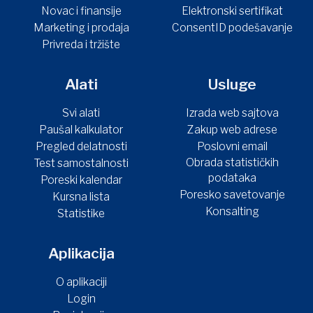
Novac i finansije
Elektronski sertifikat
Marketing i prodaja
ConsentID podešavanje
Privreda i tržište
Alati
Usluge
Svi alati
Izrada web sajtova
Paušal kalkulator
Zakup web adrese
Pregled delatnosti
Poslovni email
Obrada statističkih
Test samostalnosti
podataka
Poreski kalendar
Poresko savetovanje
Kursna lista
Konsalting
Statistike
Aplikacija
O aplikaciji
Login