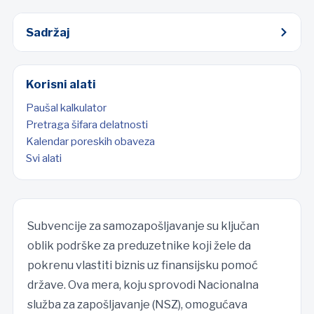
Sadržaj
Korisni alati
Paušal kalkulator
Pretraga šifara delatnosti
Kalendar poreskih obaveza
Svi alati
Subvencije za samozapošljavanje su ključan
oblik podrške za preduzetnike koji žele da
pokrenu vlastiti biznis uz finansijsku pomoć
države. Ova mera, koju sprovodi Nacionalna
služba za zapošljavanje (NSZ), omogućava