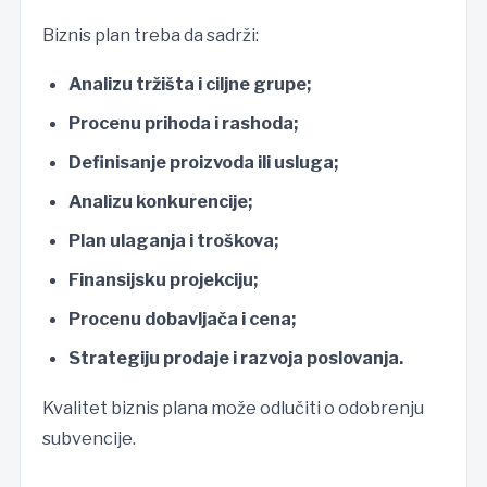
Biznis plan treba da sadrži:
Analizu tržišta i ciljne grupe;
Procenu prihoda i rashoda;
Definisanje proizvoda ili usluga;
Analizu konkurencije;
Plan ulaganja i troškova;
Finansijsku projekciju;
Procenu dobavljača i cena;
Strategiju prodaje i razvoja poslovanja.
Kvalitet biznis plana može odlučiti o odobrenju
subvencije.