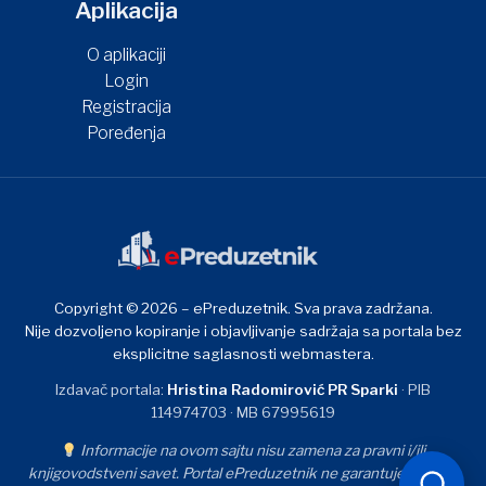
Aplikacija
O aplikaciji
Login
Registracija
Poređenja
Copyright © 2026 – ePreduzetnik. Sva prava zadržana.
Nije dozvoljeno kopiranje i objavljivanje sadržaja sa portala bez
eksplicitne saglasnosti webmastera.
Izdavač portala:
Hristina Radomirović PR Sparki
· PIB
114974703 · MB 67995619
Informacije na ovom sajtu nisu zamena za pravni i/ili
knjigovodstveni savet. Portal ePreduzetnik ne garantuje tačnost