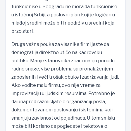
funkcioniše u Beogradu ne mora da funkcioniše
u istočnoj Srbiji, a poslovni plan koji je logičan u
mlađoj sredini može biti neodrživ u sredini koja
brzo stari.
Druga važna pouka za vlasnike firmi jeste da
demografija direktno utiče na kadrovsku
politiku. Manje stanovnika znači manju ponudu
radne snage, više problema sa pronalaženjem
zaposlenih i veći trošak obuke i zadržavanja ljudi.
Ako vodite malu firmu, ovo nije vreme za
improvizaciju u ljudskim resursima. Potrebno je
da unapred razmišljate o organizaciji posla,
dokumentovanom poslovanju i sistemima koji
smanjuju zavisnost od pojedinaca. U tom smislu
može biti korisno da pogledate i tekstove o