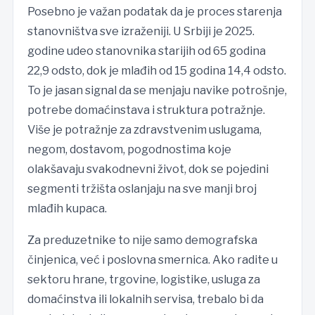
Posebno je važan podatak da je proces starenja
stanovništva sve izraženiji. U Srbiji je 2025.
godine udeo stanovnika starijih od 65 godina
22,9 odsto, dok je mlađih od 15 godina 14,4 odsto.
To je jasan signal da se menjaju navike potrošnje,
potrebe domaćinstava i struktura potražnje.
Više je potražnje za zdravstvenim uslugama,
negom, dostavom, pogodnostima koje
olakšavaju svakodnevni život, dok se pojedini
segmenti tržišta oslanjaju na sve manji broj
mlađih kupaca.
Za preduzetnike to nije samo demografska
činjenica, već i poslovna smernica. Ako radite u
sektoru hrane, trgovine, logistike, usluga za
domaćinstva ili lokalnih servisa, trebalo bi da