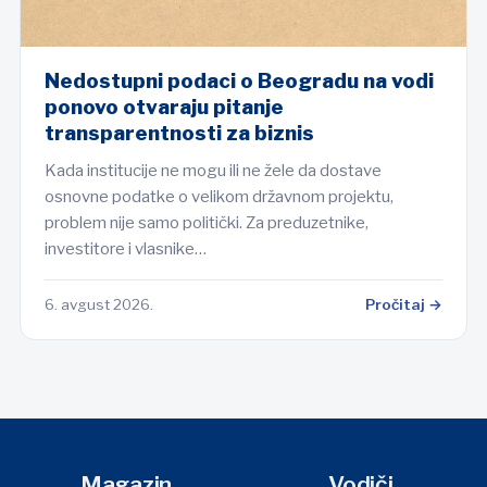
Nedostupni podaci o Beogradu na vodi
ponovo otvaraju pitanje
transparentnosti za biznis
Kada institucije ne mogu ili ne žele da dostave
osnovne podatke o velikom državnom projektu,
problem nije samo politički. Za preduzetnike,
investitore i vlasnike…
6. avgust 2026.
Pročitaj →
Magazin
Vodiči