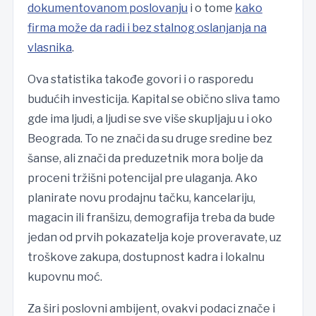
dokumentovanom poslovanju
i o tome
kako
firma može da radi i bez stalnog oslanjanja na
vlasnika
.
Ova statistika takođe govori i o rasporedu
budućih investicija. Kapital se obično sliva tamo
gde ima ljudi, a ljudi se sve više skupljaju u i oko
Beograda. To ne znači da su druge sredine bez
šanse, ali znači da preduzetnik mora bolje da
proceni tržišni potencijal pre ulaganja. Ako
planirate novu prodajnu tačku, kancelariju,
magacin ili franšizu, demografija treba da bude
jedan od prvih pokazatelja koje proveravate, uz
troškove zakupa, dostupnost kadra i lokalnu
kupovnu moć.
Za širi poslovni ambijent, ovakvi podaci znače i