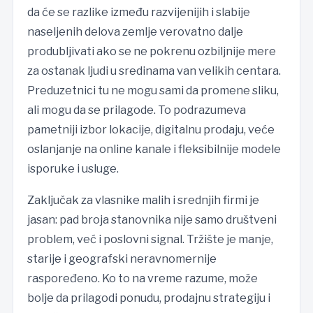
da će se razlike između razvijenijih i slabije
naseljenih delova zemlje verovatno dalje
produbljivati ako se ne pokrenu ozbiljnije mere
za ostanak ljudi u sredinama van velikih centara.
Preduzetnici tu ne mogu sami da promene sliku,
ali mogu da se prilagode. To podrazumeva
pametniji izbor lokacije, digitalnu prodaju, veće
oslanjanje na online kanale i fleksibilnije modele
isporuke i usluge.
Zaključak za vlasnike malih i srednjih firmi je
jasan: pad broja stanovnika nije samo društveni
problem, već i poslovni signal. Tržište je manje,
starije i geografski neravnomernije
raspoređeno. Ko to na vreme razume, može
bolje da prilagodi ponudu, prodajnu strategiju i