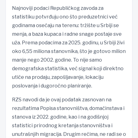
Najnoviji podaci Republičkog zavoda za
statistiku potvrđuju ono što preduzetnici već
godinama osećaju na terenu: tržište u Srbiji se
menja, a baza kupaca i radne snage postaje sve
uža. Prema podacima za 2025. godinu, u Srbiji živi
oko 6,55 miliona stanovnika, što je gotovo milion
manje nego 2002. godine. To nije samo
demografska statistika, već signal koji direktno
utiče na prodaju, zapošljavanje, lokaciju
poslovanja i dugoročno planiranje.
RZS navodi da je ovaj podatak zasnovan na
rezultatima Popisa stanovništva, domaćinstava i
stanova iz 2022. godine, kao i na godišnjoj
statistici prirodnog kretanja stanovništva i
unutrašnjih migracija. Drugim rečima, ne radi se o