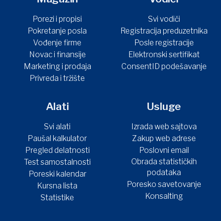
Porezi i propisi
Svi vodiči
Pokretanje posla
Registracija preduzetnika
Vođenje firme
Posle registracije
Novac i finansije
Elektronski sertifikat
Marketing i prodaja
ConsentID podešavanje
Privreda i tržište
Alati
Usluge
Svi alati
Izrada web sajtova
Paušal kalkulator
Zakup web adrese
Pregled delatnosti
Poslovni email
Obrada statističkih
Test samostalnosti
podataka
Poreski kalendar
Poresko savetovanje
Kursna lista
Konsalting
Statistike