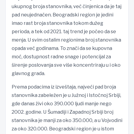
ukupnog broja stanovnika, već činjenica da je taj
pad neujednačen. Beogradski region je jedini
imao rast broja stanovnika tokom dužeg
perioda, a tek od 2021. taj trend je počeo da se
menja. U svim ostalim regionima broj stanovnika
opada već godinama. To znači da se kupovna
moć, dostupnost radne snage i potencijal za
širenje poslovanja sve više koncentriraju u i oko
glavnog grada.
Prema podacima iz izveštaja, najveći pad broja
stanovnika zabeležen je u Južnoj i Istočnoj Srbiji,
gde danas živi oko 390.000 ljudi manje nego
2002. godine. U Šumadiji i Zapadnoj Srbiji broj
stanovnika je manji za oko 350.000, a u Vojvodini
za oko 320.000. Beogradski region je u istom