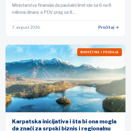
Ministarstva finansija da paušalni limit ide sa 6 na 8
miliona dinara, a PDV prag sa 8…
7. avgust 2026.
Pročitaj →
MARKETING I PRODAJA
Karpatska inicijativa i šta bi ona mogla
da znači za srpski biznis i regionalnu