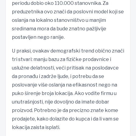
periodu dobio oko 110.000 stanovnika. Za
preduzetnika ovo znači da poslovni model koji se
oslanja na lokalno stanovništvo u manjim
sredinama mora da bude znatno pažljivije
postavljen nego ranije.
U praksi, ovakav demografski trend obično znači
tri stvari: manju bazu za fizičke prodavnice i
uslužne delatnosti, veći pritisak na poslodavce
da pronađu i zadrže ljude, i potrebu da se
poslovanje više oslanja na efikasnost nego na
puko širenje broja lokacija. Ako vodite firmu u
unutrašnjosti, nije dovoljno da imate dobar
proizvod. Potrebno je da precizno znate kome
prodajete, kako dolazite do kupca i da li vam se
lokacija zaista isplati.