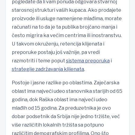
pogledate da li vam ponuda odgovara stvarnoj
starosnoj strukturi vaših kupaca. Ako prodajete
proizvode ili usluge namenjene mlađima, morate
računati na to da je ta publika brojčano manja i
često migrira ka većim centrima ili inostranstvu.
U takvom okruženju, retencija klijenata i
preporuke postaju još važnije, pa vredi
razmotriti i teme poput
sistema preporuka
i
strategije zadržavanja klijenata
.
Postoje i jasne razlike po oblastima. Zaječarska
oblast ima najveći udeo stanovnika starijih od 65
godina, dok Raška oblast ima najveći udeo
mlađih od 15 godina. Za preduzetnika je ovo
dobar podsetnik da Srbija nije jedno tržište, već
više različitih lokalnih tržišta sa potpuno
različitim demografskim profilima. Ono što