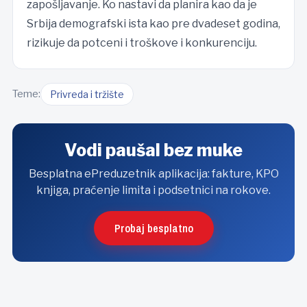
zapošljavanje. Ko nastavi da planira kao da je
Srbija demografski ista kao pre dvadeset godina,
rizikuje da potceni i troškove i konkurenciju.
Teme:
Privreda i tržište
Vodi paušal bez muke
Besplatna ePreduzetnik aplikacija: fakture, KPO
knjiga, praćenje limita i podsetnici na rokove.
Probaj besplatno