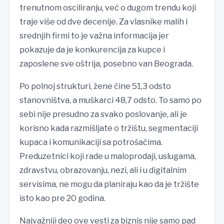
trenutnom osciliranju, već o dugom trendu koji
traje više od dve decenije. Za vlasnike malih i
srednjih firmi to je važna informacija jer
pokazuje da je konkurencija za kupce i
zaposlene sve oštrija, posebno van Beograda.
Po polnoj strukturi, žene čine 51,3 odsto
stanovništva, a muškarci 48,7 odsto. To samo po
sebi nije presudno za svako poslovanje, ali je
korisno kada razmišljate o tržištu, segmentaciji
kupaca i komunikaciji sa potrošačima.
Preduzetnici koji rade u maloprodaji, uslugama,
zdravstvu, obrazovanju, nezi, ali i u digitalnim
servisima, ne mogu da planiraju kao da je tržište
isto kao pre 20 godina.
Najvažniji deo ove vesti za biznis nije samo pad