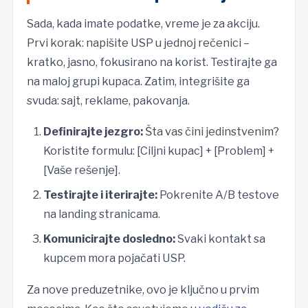
Sada, kada imate podatke, vreme je za akciju.
Prvi korak: napišite USP u jednoj rečenici –
kratko, jasno, fokusirano na korist. Testirajte ga
na maloj grupi kupaca. Zatim, integrišite ga
svuda: sajt, reklame, pakovanja.
Definirajte jezgro:
Šta vas čini jedinstvenim?
Koristite formulu: [Ciljni kupac] + [Problem] +
[Vaše rešenje].
Testirajte i iterirajte:
Pokrenite A/B testove
na landing stranicama.
Komunicirajte dosledno:
Svaki kontakt sa
kupcem mora pojačati USP.
Za nove preduzetnike, ovo je ključno u prvim