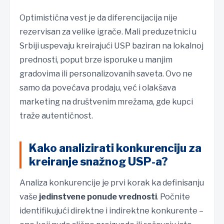
Optimistična vest je da diferencijacija nije
rezervisan za velike igrače. Mali preduzetnici u
Srbiji uspevaju kreirajući USP baziran na lokalnoj
prednosti, poput brze isporuke u manjim
gradovima ili personalizovanih saveta. Ovo ne
samo da povećava prodaju, već i olakšava
marketing na društvenim mrežama, gde kupci
traže autentičnost.
Kako analizirati konkurenciju za
kreiranje snažnog USP-a?
Analiza konkurencije je prvi korak ka definisanju
vaše
jedinstvene ponude vrednosti
. Počnite
identifikujući direktne i indirektne konkurente –