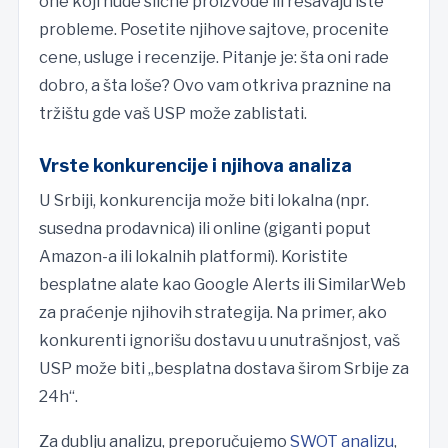
one koji nude slične proizvode ili rešavaju iste
probleme. Posetite njihove sajtove, procenite
cene, usluge i recenzije. Pitanje je: šta oni rade
dobro, a šta loše? Ovo vam otkriva praznine na
tržištu gde vaš USP može zablistati.
Vrste konkurencije i njihova analiza
U Srbiji, konkurencija može biti lokalna (npr.
susedna prodavnica) ili online (giganti poput
Amazon-a ili lokalnih platformi). Koristite
besplatne alate kao Google Alerts ili SimilarWeb
za praćenje njihovih strategija. Na primer, ako
konkurenti ignorišu dostavu u unutrašnjost, vaš
USP može biti „besplatna dostava širom Srbije za
24h“.
Za dublju analizu, preporučujemo
SWOT analizu
,