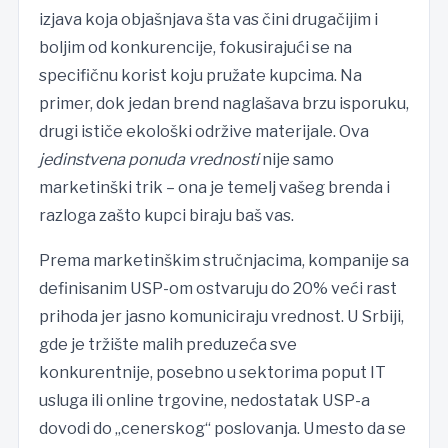
izjava koja objašnjava šta vas čini drugačijim i
boljim od konkurencije, fokusirajući se na
specifičnu korist koju pružate kupcima. Na
primer, dok jedan brend naglašava brzu isporuku,
drugi ističe ekološki održive materijale. Ova
jedinstvena ponuda vrednosti
nije samo
marketinški trik – ona je temelj vašeg brenda i
razloga zašto kupci biraju baš vas.
Prema marketinškim stručnjacima, kompanije sa
definisanim USP-om ostvaruju do 20% veći rast
prihoda jer jasno komuniciraju vrednost. U Srbiji,
gde je tržište malih preduzeća sve
konkurentnije, posebno u sektorima poput IT
usluga ili online trgovine, nedostatak USP-a
dovodi do „cenerskog“ poslovanja. Umesto da se