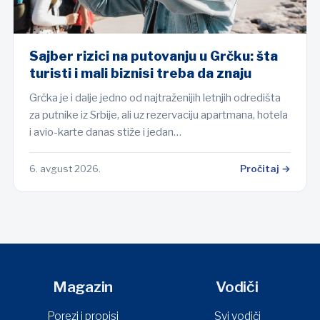
Sajber rizici na putovanju u Grčku: šta
turisti i mali biznisi treba da znaju
Grčka je i dalje jedno od najtraženijih letnjih odredišta
za putnike iz Srbije, ali uz rezervaciju apartmana, hotela
i avio-karte danas stiže i jedan…
6. avgust 2026.
Pročitaj →
Magazin
Vodiči
Porezi i propisi
Svi vodiči