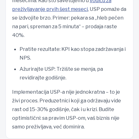
mesecima. Kao što savetujemo u
vodiču za
preživljavanje prvih šest meseci
, USP pomaže da
se izdvojite brzo. Primer: pekara sa „hleb pečen
na pari, spreman za 5 minuta“ – prodaja raste
40%.
Pratite rezultate: KPI kao stopa zadržavanja i
NPS.
Ažurirajte USP: Tržište se menja, pa
revidirajte godišnje.
Implementacija USP-a nije jednokratna – to je
živi proces. Preduzetnici koji ga održavaju vide
rast od 15-30% godišnje, čak i u krizi. Budite
optimistični: sa pravim USP-om, vaš biznis nije
samo preživljava, već dominira.