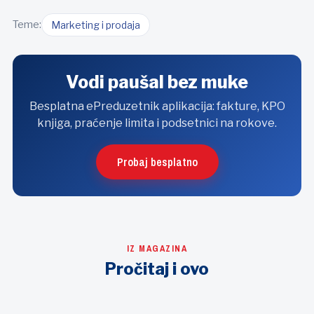
Teme:
Marketing i prodaja
Vodi paušal bez muke
Besplatna ePreduzetnik aplikacija: fakture, KPO
knjiga, praćenje limita i podsetnici na rokove.
Probaj besplatno
IZ MAGAZINA
Pročitaj i ovo