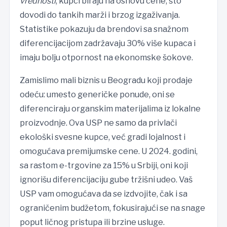
vrednosti
, kupci biraju na osnovu cene, što
dovodi do tankih marži i brzog izgaživanja.
Statistike pokazuju da brendovi sa snažnom
diferencijacijom zadržavaju 30% više kupaca i
imaju bolju otpornost na ekonomske šokove.
Zamislimo mali biznis u Beogradu koji prodaje
odeću: umesto generičke ponude, oni se
diferenciraju organskim materijalima iz lokalne
proizvodnje. Ova USP ne samo da privlači
ekološki svesne kupce, već gradi lojalnost i
omogućava premijumske cene. U 2024. godini,
sa rastom e-trgovine za 15% u Srbiji, oni koji
ignorišu diferencijaciju gube tržišni udeo. Vaš
USP vam omogućava da se izdvojite, čak i sa
ograničenim budžetom, fokusirajući se na snage
poput ličnog pristupa ili brzine usluge.