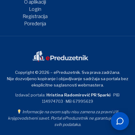
O aplikaciji
Login
Registracija
Poređenja
Copyright © 2026 – ePreduzetnik. Sva prava zadržana.
Nije dozvoljeno kopiranje i objavljivanje sadržaja sa portala bez
eksplicitne saglasnosti webmastera.
Izdavač portala:
Hristina Radomirović PR Sparki
· PIB
114974703 · MB 67995619
Informacije na ovom sajtu nisu zamena za pravni i/ili
knjigovodstveni savet. Portal ePreduzetnik ne garantuje tačnost
svih podataka.