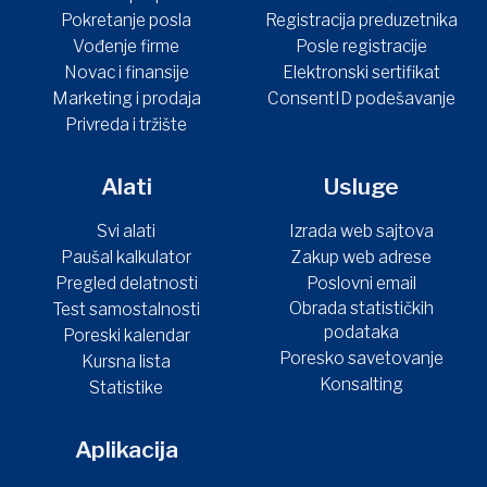
Pokretanje posla
Registracija preduzetnika
Vođenje firme
Posle registracije
Novac i finansije
Elektronski sertifikat
Marketing i prodaja
ConsentID podešavanje
Privreda i tržište
Alati
Usluge
Svi alati
Izrada web sajtova
Paušal kalkulator
Zakup web adrese
Pregled delatnosti
Poslovni email
Obrada statističkih
Test samostalnosti
podataka
Poreski kalendar
Poresko savetovanje
Kursna lista
Konsalting
Statistike
Aplikacija