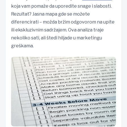
koja vam pomaže da uporedite snage i slabosti.
Rezultat? Jasna mapa gde se možete
diferencirati – možda bržim odgovorom na upite
ili ekskluzivnim sadržajem. Ova analiza traje
nekoliko sati, ali štedi hiljade u marketingu
greškama.