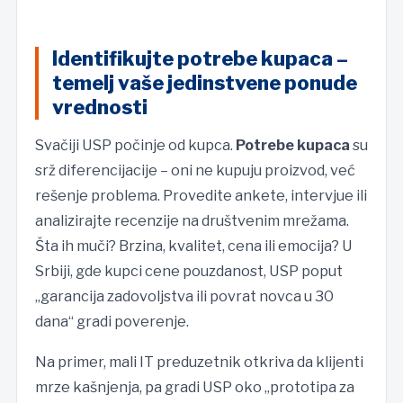
Identifikujte potrebe kupaca –
temelj vaše jedinstvene ponude
vrednosti
Svačiji USP počinje od kupca.
Potrebe kupaca
su
srž diferencijacije – oni ne kupuju proizvod, već
rešenje problema. Provedite ankete, intervjue ili
analizirajte recenzije na društvenim mrežama.
Šta ih muči? Brzina, kvalitet, cena ili emocija? U
Srbiji, gde kupci cene pouzdanost, USP poput
„garancija zadovoljstva ili povrat novca u 30
dana“ gradi poverenje.
Na primer, mali IT preduzetnik otkriva da klijenti
mrze kašnjenja, pa gradi USP oko „prototipa za