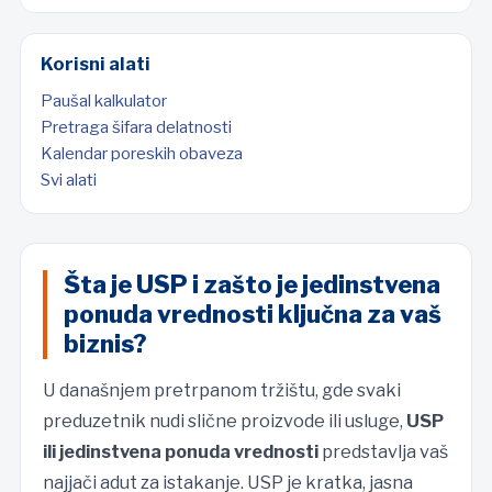
Korisni alati
Paušal kalkulator
Pretraga šifara delatnosti
Kalendar poreskih obaveza
Svi alati
Šta je USP i zašto je jedinstvena
ponuda vrednosti ključna za vaš
biznis?
U današnjem pretrpanom tržištu, gde svaki
preduzetnik nudi slične proizvode ili usluge,
USP
ili jedinstvena ponuda vrednosti
predstavlja vaš
najjači adut za istakanje. USP je kratka, jasna