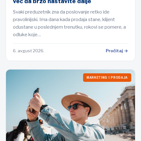
već da brzo nastavite dalje
Svaki preduzetnik zna da poslovanje retko ide
pravolinijski. Ima dana kada prodaja stane, klijent
odustane u poslednjem trenutku, rokovi se pomere, a
odluke koje…
6. avgust 2026.
Pročitaj →
MARKETING I PRODAJA