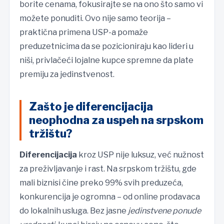
borite cenama, fokusirajte se na ono što samo vi
možete ponuditi. Ovo nije samo teorija –
praktična primena USP-a pomaže
preduzetnicima da se pozicioniraju kao lideri u
niši, privlačeći lojalne kupce spremne da plate
premiju za jedinstvenost.
Zašto je diferencijacija
neophodna za uspeh na srpskom
tržištu?
Diferencijacija
kroz USP nije luksuz, već nužnost
za preživljavanje i rast. Na srpskom tržištu, gde
mali biznisi čine preko 99% svih preduzeća,
konkurencija je ogromna – od online prodavaca
do lokalnih usluga. Bez jasne
jedinstvene ponude