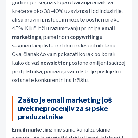
godine, prosečna stopa otvaranja emailova
kreće se oko 30-40% u zavisnosti od industrije,
ali sa pravim pristupom možete postići i preko
45%. Ključ leži u razumevanju principa
email
marketinga
, pametnom
copywritingu
,
segmentaciji liste i odabiru relevantnih tema.
Ovaj članak će vam pokazati korak po korak
kako da vaš
newsletter
postane omiljeni sadržaj
pretplatnika, pomažući vam da bolje poslujete i
ostanete konkurentni na tržištu.
Zašto je email marketing još
uvek neprocenjiv za srpske
preduzetnike
Email marketing
nije samo kanal za slanje