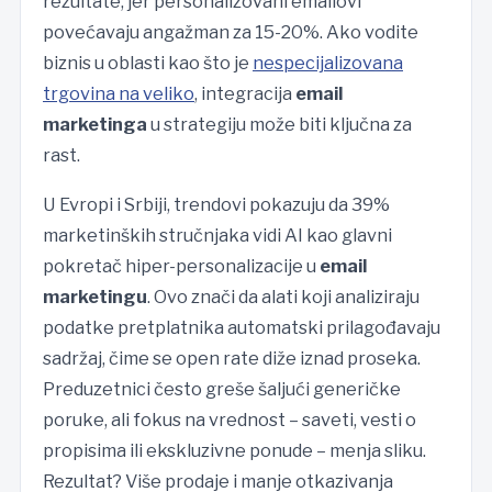
rezultate, jer personalizovani emailovi
povećavaju angažman za 15-20%. Ako vodite
biznis u oblasti kao što je
nespecijalizovana
trgovina na veliko
, integracija
email
marketinga
u strategiju može biti ključna za
rast.
U Evropi i Srbiji, trendovi pokazuju da 39%
marketinških stručnjaka vidi AI kao glavni
pokretač hiper-personalizacije u
email
marketingu
. Ovo znači da alati koji analiziraju
podatke pretplatnika automatski prilagođavaju
sadržaj, čime se open rate diže iznad proseka.
Preduzetnici često greše šaljući generičke
poruke, ali fokus na vrednost – saveti, vesti o
propisima ili ekskluzivne ponude – menja sliku.
Rezultat? Više prodaje i manje otkazivanja