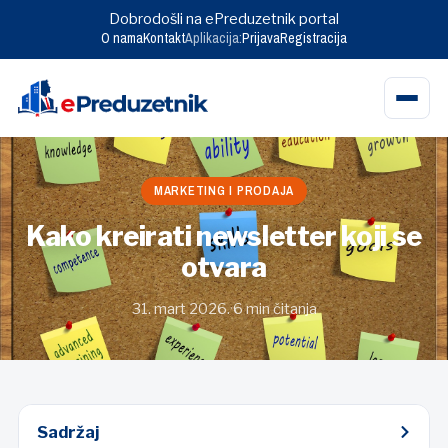
Dobrodošli na ePreduzetnik portal
O nama
Kontakt
Aplikacija:
Prijava
Registracija
Skip
to
MARKETING I PRODAJA
content
Kako kreirati newsletter koji se
otvara
31. mart 2026.
·
6 min čitanja
Sadržaj