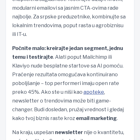
modularni emailovi sa jasnim CTA-ovima rade
najbolje. Za srpske preduzetnike, kombinujte sa
lokalnim trendovima, poput rasta u agrobiznisu
ili IT-u.
Počnite malo: kreirajte jedan segment, jednu
temu i testirajte
. Alati poput Mailchimp ili
Klaviyo nude besplatne startove sa AI pomoću.
Praćenje rezultata omogućava kontinuirano
poboljšanje – top performeri imaju open rate
preko 45%. Ako ste u niši kao
apoteke
,
newsletter o trendovima može biti game-
changer. Budi dosledan, pružaj vrednost i gledaj
kako tvoj biznis raste kroz
email marketing
.
Na kraju, uspešan
newsletter
nije o kvantitetu,