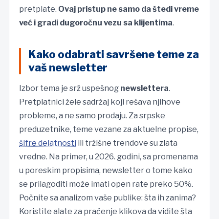
pretplate.
Ovaj pristup ne samo da štedi vreme
već i gradi dugoročnu vezu sa klijentima
.
Kako odabrati savršene teme za
vaš newsletter
Izbor tema je srž uspešnog
newslettera
.
Pretplatnici žele sadržaj koji rešava njihove
probleme, a ne samo prodaju. Za srpske
preduzetnike, teme vezane za aktuelne propise,
šifre delatnosti
ili tržišne trendove su zlata
vredne. Na primer, u 2026. godini, sa promenama
u poreskim propisima, newsletter o tome kako
se prilagoditi može imati open rate preko 50%.
Počnite sa analizom vaše publike: šta ih zanima?
Koristite alate za praćenje klikova da vidite šta