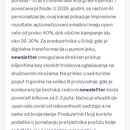
ponuda – to je strateški alat koji gradi lojalnost i
povećava prihode. U 2026. godini, sa rastom AI
personalizacije, ovaj kanal pokazuje impresivne
rezultate: automatizovani emailovi imaju open
rate od preko 40%, dok obične kampanje idu
oko 26-30%. Za preduzetnike u Srbiji, gde je
digitalna transformacija u punom jeku,
newsletter
omogućava direktan pristup
klijentima bez visokih troškova oglašavanja na
društvenim mrežama. Na primer, u sektorima
poput trgovine na veliko ili proizvodnje, gde je
konkurencija žestoka, redovni
newsletter
može
povećati klikove za 2-3 puta.
Važno je shvatiti da
open rate zavisi od relevantnosti sadržaja
, a ne
samo od broja slanja. Preduzetnici koji koriste
podatke o ponašanju pretplatnika postižu bolje