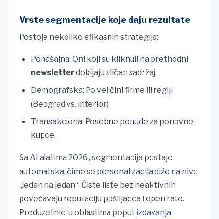
Vrste segmentacije koje daju rezultate
Postoje nekoliko efikasnih strategija:
Ponašajna: Oni koji su kliknuli na prethodni
newsletter
dobijaju sličan sadržaj.
Demografska: Po veličini firme ili regiji
(Beograd vs. interior).
Transakciona: Posebne ponude za ponovne
kupce.
Sa AI alatima 2026., segmentacija postaje
automatska, čime se personalizacija diže na nivo
„jedan na jedan“. Čiste liste bez neaktivnih
povećavaju reputaciju pošiljaoca i open rate.
Preduzetnici u oblastima poput
izdavanja