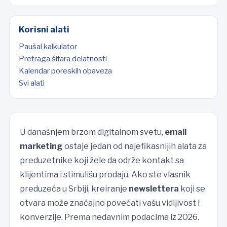
Korisni alati
Paušal kalkulator
Pretraga šifara delatnosti
Kalendar poreskih obaveza
Svi alati
U današnjem brzom digitalnom svetu,
email
marketing
ostaje jedan od najefikasnijih alata za
preduzetnike koji žele da održe kontakt sa
klijentima i stimulišu prodaju. Ako ste vlasnik
preduzeća u Srbiji, kreiranje
newslettera
koji se
otvara može značajno povećati vašu vidljivost i
konverzije. Prema nedavnim podacima iz 2026.