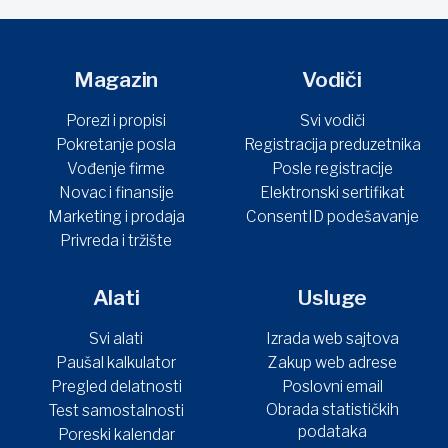
Magazin
Vodiči
Porezi i propisi
Svi vodiči
Pokretanje posla
Registracija preduzetnika
Vođenje firme
Posle registracije
Novac i finansije
Elektronski sertifikat
Marketing i prodaja
ConsentID podešavanje
Privreda i tržište
Alati
Usluge
Svi alati
Izrada web sajtova
Paušal kalkulator
Zakup web adrese
Pregled delatnosti
Poslovni email
Obrada statističkih
Test samostalnosti
podataka
Poreski kalendar