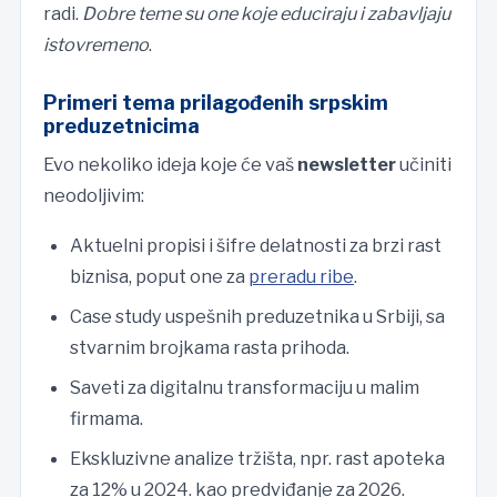
radi.
Dobre teme su one koje educiraju i zabavljaju
istovremeno
.
Primeri tema prilagođenih srpskim
preduzetnicima
Evo nekoliko ideja koje će vaš
newsletter
učiniti
neodoljivim:
Aktuelni propisi i šifre delatnosti za brzi rast
biznisa, poput one za
preradu ribe
.
Case study uspešnih preduzetnika u Srbiji, sa
stvarnim brojkama rasta prihoda.
Saveti za digitalnu transformaciju u malim
firmama.
Ekskluzivne analize tržišta, npr. rast apoteka
za 12% u 2024. kao predviđanje za 2026.