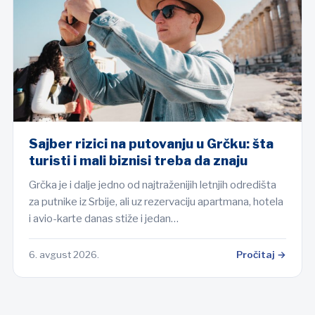
Sajber rizici na putovanju u Grčku: šta
turisti i mali biznisi treba da znaju
Grčka je i dalje jedno od najtraženijih letnjih odredišta
za putnike iz Srbije, ali uz rezervaciju apartmana, hotela
i avio-karte danas stiže i jedan…
6. avgust 2026.
Pročitaj →