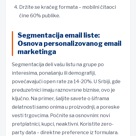
Držite se kraćeg formata – mobilni čitaoci
čine 60% publike.
Segmentacija email liste:
Osnova personalizovanog email
marketinga
Segmentacija deli vašu listu na grupe po
interesima, ponašanju ili demografiji,
povećavajući open rate za 14-20%. U Srbiji, gde
preduzetnici imaju raznovrsne biznise, ovo je
ključno. Na primer, šaljite savete o šiframa
delatnosti samo onima u proizvodnji, a poreske
vesti trgovcima. Počnite sa osnovnim: novi
pretplatnici, kupci, neaktivni. Koristite zero-
party data – direktne preference iz formulara.