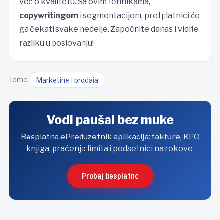
već o kvalitetu. Sa ovim tehnikama,
copywritingom
i segmentacijom, pretplatnici će
ga čekati svake nedelje. Započnite danas i vidite
razliku u poslovanju!
Teme:
Marketing i prodaja
Vodi paušal bez muke
Besplatna ePreduzetnik aplikacija: fakture, KPO
knjiga, praćenje limita i podsetnici na rokove.
Probaj besplatno