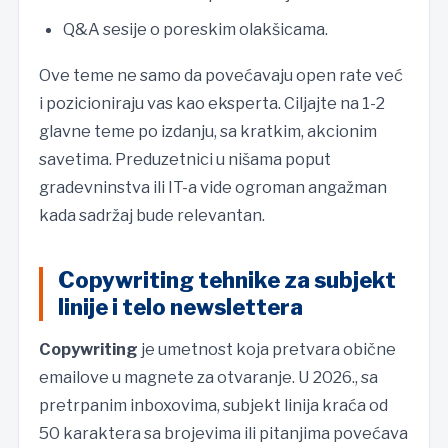
Q&A sesije o poreskim olakšicama.
Ove teme ne samo da povećavaju open rate već
i pozicioniraju vas kao eksperta. Ciljajte na 1-2
glavne teme po izdanju, sa kratkim, akcionim
savetima. Preduzetnici u nišama poput
gradevninstva ili IT-a vide ogroman angažman
kada sadržaj bude relevantan.
Copywriting tehnike za subjekt
linije i telo newslettera
Copywriting
je umetnost koja pretvara obične
emailove u magnete za otvaranje. U 2026., sa
pretrpanim inboxovima, subjekt linija kraća od
50 karaktera sa brojevima ili pitanjima povećava