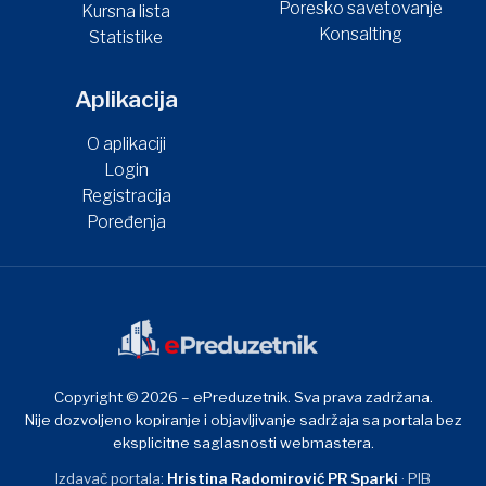
Poresko savetovanje
Kursna lista
Konsalting
Statistike
Aplikacija
O aplikaciji
Login
Registracija
Poređenja
Copyright © 2026 – ePreduzetnik. Sva prava zadržana.
Nije dozvoljeno kopiranje i objavljivanje sadržaja sa portala bez
eksplicitne saglasnosti webmastera.
Izdavač portala:
Hristina Radomirović PR Sparki
· PIB