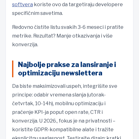
softvera
koriste ovo da targetiraju developere
specifičnim savetima.
Redovno čistite listu svakih 3-6 meseci i pratite
metrike. Rezultat? Manje otkazivanja i više
konverzija.
Najbolje prakse za lansiranje i
optimizaciju newslettera
Da biste maksimizovali uspeh, integrišite sve
principe: odabir vremena slanja (utorak-
četvrtak, 10-14h), mobilnu optimizaciju i
praćenje KPI-ja poput open rate, CTR i
konverzija. U 2026., fokus je na privatnosti –
koristite GDPR-kompatibilne alate i tražite
eksplicitnu saglasnost. Testirajte dizajn: kratki,