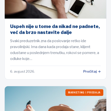
Uspeh nije u tome da nikad ne padnete,
već da brzo nastavite dalje
Svaki preduzetnik zna da poslovanje retko ide
pravolinijski. Ima dana kada prodaja stane, klijent
odustane u poslednjem trenutku, rokovi se pomere, a
odluke koje…
6. avgust 2026.
Pročitaj →
MARKETING I PRODAJA