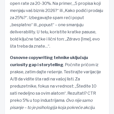
open rate za 20-30%. Na primer, „5 propisa koji
menjaju vaš biznis 2026?“ ili „Kako podići prodaju
za 25%?“. Izbegavajte spam reči poput
„besplatno“ ili „popust“ – one smanjuju
deliverability. U telu, koristite kratke pasuse,
bold ključne tačke i lični ton: „Zdravo [Ime], evo
šta treba da znate…“.
Osnovne copywriting tehnike uključuju
curiosity gap i storytelling
. Počnite pričom iz
prakse, zatim dajte rešenje. Testirajte varijacije
A/B da vidite šta radi na vašoj listi. Za
preduzetnike, fokus na vrednost: „Štedite 10
sati nedeljno sa ovim alatom“. Rezultati? CTR
preko 5% u top industrijama.
Ovo nije samo
pisanje – to je psihologija koja pokreće akciju
.