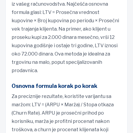
iz vašeg računovodstva. Najčešća osnovna
formula glasi: LTV = Prosečna vrednost
kupovine × Broj kupovina po periodu × Prosečni
vek trajanja klijenta. Na primer, ako klijent u
proseku kupi za 2.000 dinara mesečno, vrši 12
kupovina godišnje i ostaje tri godine, LTV iznosi
oko 72.000 dinara. Ova metoda je idealna za
trgovinu na malo, poput specijalizovanih
prodavnica.
Osnovna formula korak po korak
Za preciznije rezultate, koristite varijantu sa
maržom: LTV = (ARPU × Marža) / Stopa otkaza
(Churn Rate). ARPU je prosečni prihod po
korisniku, marža je profitni procenat nakon
troškova, a churn je procenat klijenata koji