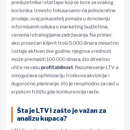
preduzetnike i startape koji se bore za svakog
korisnika. Umesto fokusa samo na jednokratne
prodaje, ovaj pokazatelj pomaže u donošenju
informisanih odluka o marketing budžetima,
cenama i strategijama zadržavanja. Na primer,
ako prosečan klijent troši 5.000 dinara mesečno
i ostaje aktivan dve godine, njegova vrednost
može premašiti 100.000 dinara, što direktno
utiče na vašu
profitabilnost
. Razumevanje LTV-a
omogućava optimizaciju troškova akvizicije i
dugoročno planiranje, što je neophodno za rast u
srpskom tržištu gde konkurencija raste.
Šta je LTV i zašto je važan za
analizu kupaca?