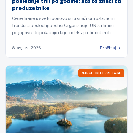
poslednje tri i po godine: šta to znači za
preduzetnike
Cene hrane u svetu ponovo su u snažnom uzlaznom
trendu, a poslednji podaci Organizacije UN za hranu i
poljoprivredu pokazuju da je indeks prehrambenih…
8. avgust 2026.
Pročitaj →
MARKETING I PRODAJA