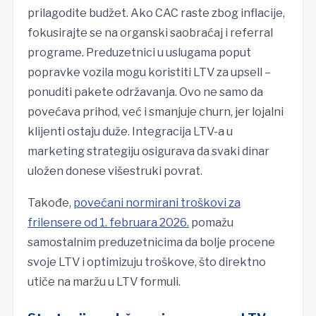
prilagodite budžet. Ako CAC raste zbog inflacije,
fokusirajte se na organski saobraćaj i referral
programe. Preduzetnici u uslugama poput
popravke vozila mogu koristiti LTV za upsell –
ponuditi pakete održavanja. Ovo ne samo da
povećava prihod, već i smanjuje churn, jer lojalni
klijenti ostaju duže. Integracija LTV-a u
marketing strategiju osigurava da svaki dinar
uložen donese višestruki povrat.
Takođe,
povećani normirani troškovi za
frilensere od 1. februara 2026.
pomažu
samostalnim preduzetnicima da bolje procene
svoje LTV i optimizuju troškove, što direktno
utiče na maržu u LTV formuli.