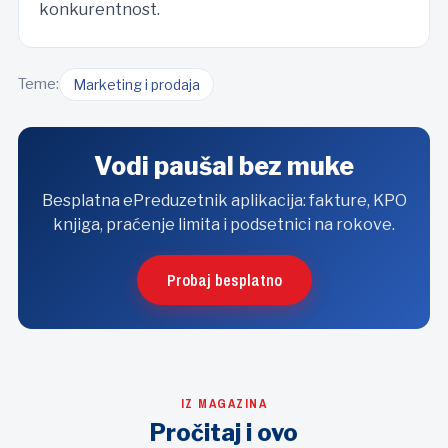
konkurentnost.
Teme:
Marketing i prodaja
Vodi paušal bez muke
Besplatna ePreduzetnik aplikacija: fakture, KPO
knjiga, praćenje limita i podsetnici na rokove.
Probaj besplatno
IZ MAGAZINA
Pročitaj i ovo