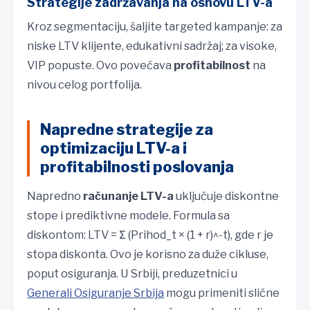
Strategije zadržavanja na osnovu LTV-a
Kroz segmentaciju, šaljite targeted kampanje: za
niske LTV klijente, edukativni sadržaj; za visoke,
VIP popuste. Ovo povećava
profitabilnost
na
nivou celog portfolija.
Napredne strategije za
optimizaciju LTV-a i
profitabilnosti poslovanja
Napredno
računanje LTV-a
uključuje diskontne
stope i prediktivne modele. Formula sa
diskontom: LTV = Σ (Prihod_t × (1 + r)^-t), gde r je
stopa diskonta. Ovo je korisno za duže cikluse,
poput osiguranja. U Srbiji, preduzetnici u
Generali Osiguranje Srbija
mogu primeniti slične