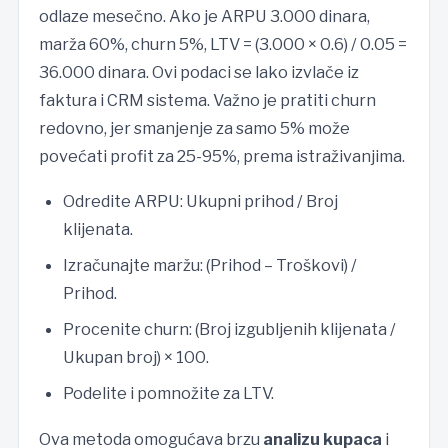
odlaze mesečno. Ako je ARPU 3.000 dinara,
marža 60%, churn 5%, LTV = (3.000 × 0.6) / 0.05 =
36.000 dinara. Ovi podaci se lako izvlače iz
faktura i CRM sistema. Važno je pratiti churn
redovno, jer smanjenje za samo 5% može
povećati profit za 25-95%, prema istraživanjima.
Odredite ARPU: Ukupni prihod / Broj
klijenata.
Izračunajte maržu: (Prihod – Troškovi) /
Prihod.
Procenite churn: (Broj izgubljenih klijenata /
Ukupan broj) × 100.
Podelite i pomnožite za LTV.
Ova metoda omogućava brzu
analizu kupaca
i