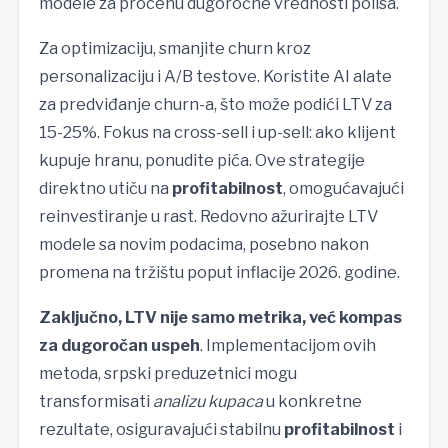
modele za procenu dugoročne vrednosti polisa.
Za optimizaciju, smanjite churn kroz
personalizaciju i A/B testove. Koristite AI alate
za predviđanje churn-a, što može podići LTV za
15-25%. Fokus na cross-sell i up-sell: ako klijent
kupuje hranu, ponudite pića. Ove strategije
direktno utiču na
profitabilnost
, omogućavajući
reinvestiranje u rast. Redovno ažurirajte LTV
modele sa novim podacima, posebno nakon
promena na tržištu poput inflacije 2026. godine.
Zaključno, LTV nije samo metrika, već kompas
za dugoročan uspeh
. Implementacijom ovih
metoda, srpski preduzetnici mogu
transformisati
analizu kupaca
u konkretne
rezultate, osiguravajući stabilnu
profitabilnost
i