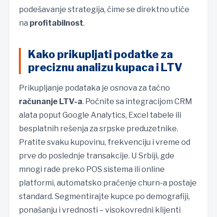
podešavanje strategija, čime se direktno utiče
na
profitabilnost
.
Kako prikupljati podatke za
preciznu analizu kupaca i LTV
Prikupljanje podataka je osnova za tačno
računanje LTV-a
. Počnite sa integracijom CRM
alata poput Google Analytics, Excel tabele ili
besplatnih rešenja za srpske preduzetnike.
Pratite svaku kupovinu, frekvenciju i vreme od
prve do poslednje transakcije. U Srbiji, gde
mnogi rade preko POS sistema ili online
platformi, automatsko praćenje churn-a postaje
standard. Segmentirajte kupce po demografiji,
ponašanju i vrednosti – visokovredni klijenti