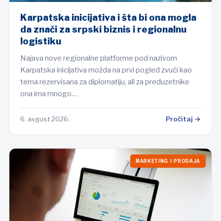
Karpatska inicijativa i šta bi ona mogla
da znači za srpski biznis i regionalnu
logistiku
Najava nove regionalne platforme pod nazivom
Karpatska inicijativa možda na prvi pogled zvuči kao
tema rezervisana za diplomatiju, ali za preduzetnike
ona ima mnogo…
6. avgust 2026.
Pročitaj →
MARKETING I PRODAJA