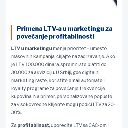
Primena LTV-a u marketingu za
povećanje profitabilnosti
LTV u marketingu
menja prioritet – umesto
masovnih kampanja, ciljajte na zadržavanje. Ako
je LTV 100.000 dinara, spremni ste platiti do
30.000 za akviziciju. U Srbiji, gde digitalni
marketing raste, koristite email automate i
loyalty programe za povećanje frekvencije
kupovina. Na primer, personalizovane popuste
za visokovredne klijente mogu podići LTV za 20-
30%.
Za
profitabilnost
, uporedite LTV sa CAC-om i