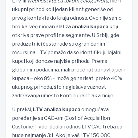
LTV, ili
vrednost kupca tokom celog života
, meri
ukupni prihod koji jedan klijent generiše od
prvog kontakta do kraja odnosa. Ovo nije samo
brojka, već moćan alat za
analizu kupaca
koji
otkriva prave profitne segmente. U Srbiji, gde
preduzetnici često rade sa ograničenim
resursima, LTV pomaže da se identifikuju lojalni
kupci koji donose najviše prihoda. Prema
globalnim podacima, mali procenat ponavljajućih
kupaca – oko 8% – može generisati preko 40%
ukupnog prihoda, što naglašava važnost
zadržavanja umesto kontinuirane akvizicije.
U praksi,
LTV analiza kupaca
omogućava
poređenje sa CAC-om (Cost of Acquisition
Customer), gde idealan odnos LTV:CAC treba da
bude najmanje 3:1. Ako je vaš LTV 150.000