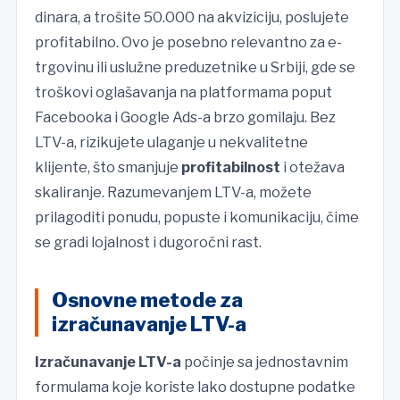
dinara, a trošite 50.000 na akviziciju, poslujete
profitabilno. Ovo je posebno relevantno za e-
trgovinu ili uslužne preduzetnike u Srbiji, gde se
troškovi oglašavanja na platformama poput
Facebooka i Google Ads-a brzo gomilaju. Bez
LTV-a, rizikujete ulaganje u nekvalitetne
klijente, što smanjuje
profitabilnost
i otežava
skaliranje. Razumevanjem LTV-a, možete
prilagoditi ponudu, popuste i komunikaciju, čime
se gradi lojalnost i dugoročni rast.
Osnovne metode za
izračunavanje LTV-a
Izračunavanje LTV-a
počinje sa jednostavnim
formulama koje koriste lako dostupne podatke