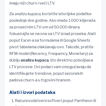
imaju niži churn i veći LTV.
Za
analizu kupaca
, koristite istorijske podatke
poslednje dve godine. Ako imate 1.000 klijenata
sa prosečnim LTV-om od 50.000 dinara,
fokusirajte se na one sa LTV iznad proseka. Alati
poput Excel-a sa formulama ili Google Sheets
pivot tabelama olakšavaju ovo. Takođe, pratite
RFM model (Recency, Frequency, Monetary) za
dublju
analizu kupaca
, što direktno poboljšava
LTV procene. Ovi podaci vam omogućavaju da
identifikujete trendove, poput sezonskih
padova churn-a u trgovini hranom.
Alati i izvori podataka
Računovodstveni softveri poput Pantheon ili