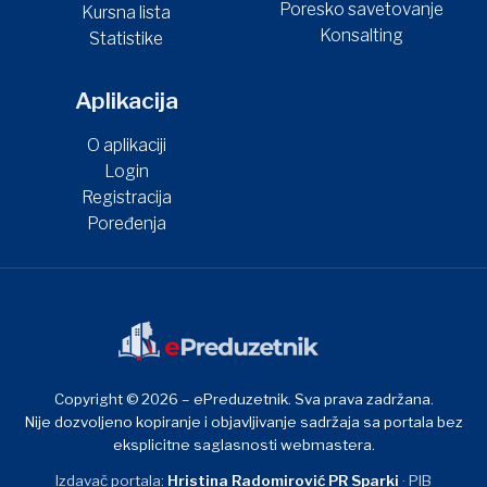
Poresko savetovanje
Kursna lista
Konsalting
Statistike
Aplikacija
O aplikaciji
Login
Registracija
Poređenja
Copyright © 2026 – ePreduzetnik. Sva prava zadržana.
Nije dozvoljeno kopiranje i objavljivanje sadržaja sa portala bez
eksplicitne saglasnosti webmastera.
Izdavač portala:
Hristina Radomirović PR Sparki
· PIB