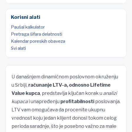
Korisni alati
Paušal kalkulator
Pretraga šifara delatnosti
Kalendar poreskih obaveza
Svi alati
U današnjem dinamičnom poslovnom okruženju
u Srbiji,
računanje LTV-a, odnosno Lifetime
Value kupca
, predstavlja ključan korak u
analizi
kupaca
i unapređenju
profitabilnosti
poslovanja.
LTV vam omogućava da procenite ukupnu
vrednost koju jedan klijent donosi tokom celog
perioda saradnje, što je posebno važno za male