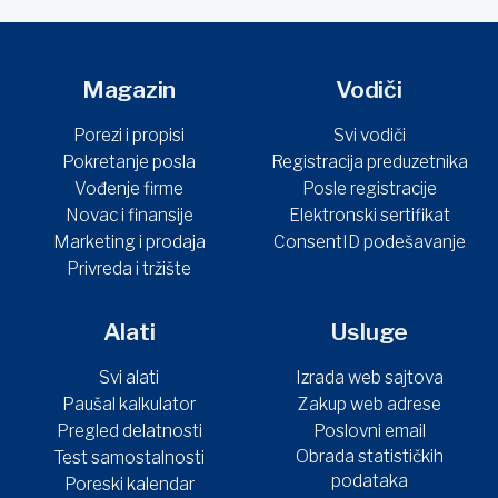
Magazin
Vodiči
Porezi i propisi
Svi vodiči
Pokretanje posla
Registracija preduzetnika
Vođenje firme
Posle registracije
Novac i finansije
Elektronski sertifikat
Marketing i prodaja
ConsentID podešavanje
Privreda i tržište
Alati
Usluge
Svi alati
Izrada web sajtova
Paušal kalkulator
Zakup web adrese
Pregled delatnosti
Poslovni email
Obrada statističkih
Test samostalnosti
podataka
Poreski kalendar