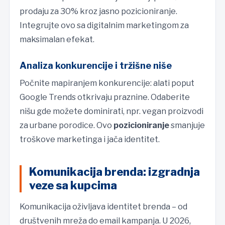
prodaju za 30% kroz jasno pozicioniranje.
Integrujte ovo sa digitalnim marketingom za
maksimalan efekat.
Analiza konkurencije i tržišne niše
Počnite mapiranjem konkurencije: alati poput
Google Trends otkrivaju praznine. Odaberite
nišu gde možete dominirati, npr. vegan proizvodi
za urbane porodice. Ovo
pozicioniranje
smanjuje
troškove marketinga i jača identitet.
Komunikacija brenda: izgradnja
veze sa kupcima
Komunikacija oživljava identitet brenda – od
društvenih mreža do email kampanja. U 2026,