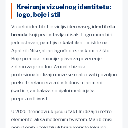
Kreiranje vizuelnog identiteta:
logo, boje i stil
Vizuelni identitet je vidljivi deo vašeg
identiteta
brenda
, koji prvi ostavlja utisak. Logo mora biti
jednostavan, pamtljiv i skalabilan – mislite na
Apple ili Nike, ali prilagođeno srpskom tržištu.
Boje prenose emocije: plava za poverenje,
zeleno za prirodno. Za male biznise,
profesionalni dizajn može se realizovati povoljno
preko freelancera, a doslednost u primeni
(kartice, ambalaža, socijalni mediji) jača
prepoznatljivost.
U 2026, trendovi uključuju taktilni dizajn i retro
elemente, ali sa modernim twistom. Mali biznisi
poput onih u tekstilu ili hrani koriste lokalne