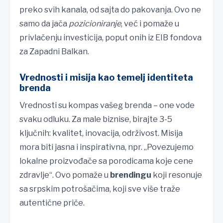
preko svih kanala, od sajta do pakovanja. Ovo ne
samo da jača
pozicioniranje
, već i pomaže u
privlačenju investicija, poput onih iz EIB fondova
za Zapadni Balkan.
Vrednosti i misija kao temelj identiteta
brenda
Vrednosti su kompas vašeg brenda – one vode
svaku odluku. Za male biznise, birajte 3-5
ključnih: kvalitet, inovacija, održivost. Misija
mora biti jasna i inspirativna, npr. „Povezujemo
lokalne proizvođače sa porodicama koje cene
zdravlje“. Ovo pomaže u
brendingu
koji resonuje
sa srpskim potrošačima, koji sve više traže
autentične priče.