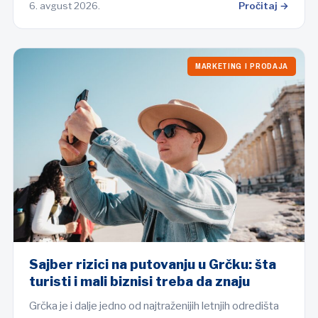
6. avgust 2026.
Pročitaj →
MARKETING I PRODAJA
Sajber rizici na putovanju u Grčku: šta
turisti i mali biznisi treba da znaju
Grčka je i dalje jedno od najtraženijih letnjih odredišta