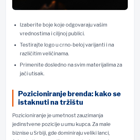
Izaberite boje koje odgovaraju vašim
vrednostima i ciljnoj publici.
Testirajte logo u crno-beloj varijanti i na
različitim veličinama.
Primenite dosledno na svim materijalima za
jači utisak.
Pozicioniranje brenda: kako se
istaknuti na tržištu
Pozicioniranje je umetnost zauzimanja
jedinstvene pozicije u umu kupca. Za male
biznise u Srbiji, gde dominiraju veliki lanci,