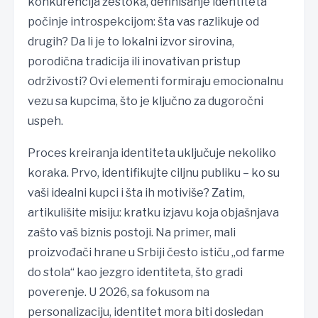
konkurencija žestoka, definisanje identiteta
počinje introspekcijom: šta vas razlikuje od
drugih? Da li je to lokalni izvor sirovina,
porodična tradicija ili inovativan pristup
održivosti? Ovi elementi formiraju emocionalnu
vezu sa kupcima, što je ključno za dugoročni
uspeh.
Proces kreiranja identiteta uključuje nekoliko
koraka. Prvo, identifikujte ciljnu publiku – ko su
vaši idealni kupci i šta ih motiviše? Zatim,
artikulišite misiju: kratku izjavu koja objašnjava
zašto vaš biznis postoji. Na primer, mali
proizvođači hrane u Srbiji često ističu „od farme
do stola“ kao jezgro identiteta, što gradi
poverenje. U 2026, sa fokusom na
personalizaciju, identitet mora biti dosledan