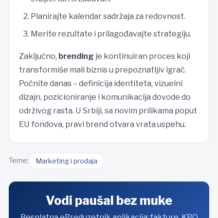
Planirajte kalendar sadržaja za redovnost.
Merite rezultate i prilagođavajte strategiju.
Zaključno,
brending
je kontinuiran proces koji
transformiše mali biznis u prepoznatljiv igrač.
Počnite danas – definicija identiteta, vizuelni
dizajn, pozicioniranje i komunikacija dovode do
održivog rasta. U Srbiji, sa novim prilikama poput
EU fondova, pravi brend otvara vrata uspehu.
Teme:
Marketing i prodaja
Vodi paušal bez muke
Besplatna ePreduzetnik aplikacija: fakture, KPO