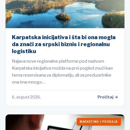
Karpatska inicijativa i šta bi ona mogla
da znači za srpski biznis i regionalnu
logistiku
Najava nove regionalne platforme pod nazivom
Karpatska inicijativa možda na prvi pogled zvuči kao
tema rezervisana za diplomatiju, ali za preduzetnike
ona ima mnogo…
6. avgust 2026.
Pročitaj →
MARKETING I PRODAJA