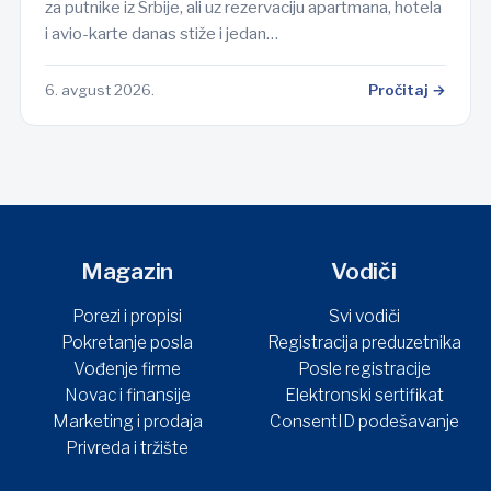
za putnike iz Srbije, ali uz rezervaciju apartmana, hotela
i avio-karte danas stiže i jedan…
6. avgust 2026.
Pročitaj →
Magazin
Vodiči
Porezi i propisi
Svi vodiči
Pokretanje posla
Registracija preduzetnika
Vođenje firme
Posle registracije
Novac i finansije
Elektronski sertifikat
Marketing i prodaja
ConsentID podešavanje
Privreda i tržište