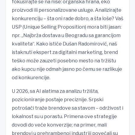
fokusirajte se na niše: organska hrana, eko
proizvodi ili personalizovane usluge. Analizirajte
konkurenciju – šta oni rade dobro, a šta loše? Vaš
USP (Unique Selling Proposition) mora biti jasan:
npr. „Najbrža dostava u Beogradu sa garancijom
kvaliteta“. Kako ističe Dušan Radomirović, naš
istaknuti ekspert za digitalni marketing, brend
teško može zauzeti posebno mesto na tržištu
ako kupcu nije odmah jasno po čemu se razlikuje
od konkurencije.
U 2026, sa AI alatima za analizu tržišta,
pozicioniranje postaje preciznije. Srpski
potrošači traže brendove sa stavom – održivost i
lokalnost su u porastu. Primena ove strategije
dovodi do veće konverzije; na primer, mali
brendovi u prehrambenoj industriji povećali su