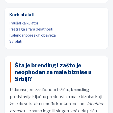
Korisni alati
Paušal kalkulator
Pretraga šifara delatnosti
Kalendar poreskih obaveza
Svi alati
Šta je brending i zašto je
neophodan za male biznise u
Srbiji?
U današnjem zasićenom tržištu,
brending
predstavlja ključnu prednost za male biznise koji
žele da se istaknu među konkurencijom.
Identitet
brenda
nije samo logo ili slogan, već cela priča