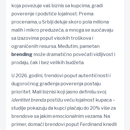
koja povezuje vaš biznis sa kupcima, gradi
poverenje i podstiče lojalnost. Prema
procenama, u Srbiji deluje skoro pola miliona
malih i mikro preduzeća, a mnoga se suočavaju
sa izazovima poput visokih troškova i
ograničenih resursa. Međutim, pametan
brending
može dramatično povećati vidljivost i
prodaju, čak i bez velikih budžeta.
U 2026. godini, trendovi poput autentičnosti i
dugoročnog građenja poverenja postaju
prioritet. Mali biznisi koji jasno definišu svoj
identitet brenda
postižu veću lojalnost kupaca –
studije pokazuju da kupci plaćaju do 20% više za
brendove sa jakim emocionalnim vezama. Na
primer, domaći brendovi poput Ferdinand knedli