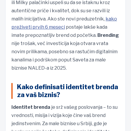
ili Milky palačinki uspeli su da se istaknu kroz
autentične priče i kvalitet, dok su se razvili iz
malih inicijativa. Ako ste novi preduzetnik,
kako
preživeti prvih 6 meseci
postaje lakše kada
imate prepoznatljiv brend od početka.
Brending
nije trošak, već investicija koja otvara vrata
novim prilikama, posebno sa rastućim digitalnim
kanalima i podrškom poput Saveta za male
biznise NALED-a iz 2025.
Kako definisati identitet brenda
za vaš biznis?
Identitet brenda
je srž vašeg poslovanja – to su
vrednosti, misija i vizija koje čine vaš brend
jedinstvenim. Za male biznise u Srbiji, gde je