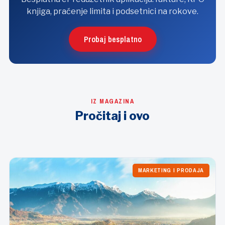
knjiga, praćenje limita i podsetnici na rokove.
Probaj besplatno
IZ MAGAZINA
Pročitaj i ovo
MARKETING I PRODAJA