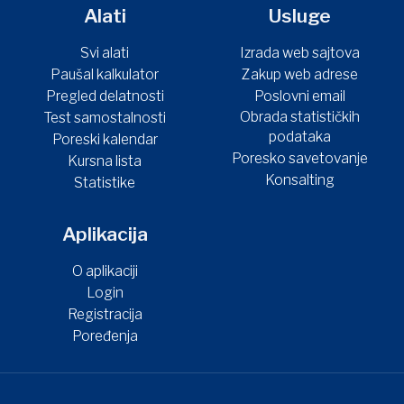
Alati
Usluge
Svi alati
Izrada web sajtova
Paušal kalkulator
Zakup web adrese
Pregled delatnosti
Poslovni email
Obrada statističkih
Test samostalnosti
podataka
Poreski kalendar
Poresko savetovanje
Kursna lista
Konsalting
Statistike
Aplikacija
O aplikaciji
Login
Registracija
Poređenja