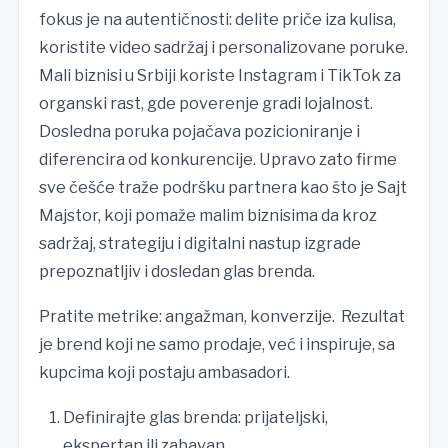
fokus je na autentičnosti: delite priče iza kulisa,
koristite video sadržaj i personalizovane poruke.
Mali biznisi u Srbiji koriste Instagram i TikTok za
organski rast, gde poverenje gradi lojalnost.
Dosledna poruka pojačava pozicioniranje i
diferencira od konkurencije. Upravo zato firme
sve češće traže podršku partnera kao što je Sajt
Majstor, koji pomaže malim biznisima da kroz
sadržaj, strategiju i digitalni nastup izgrade
prepoznatljiv i dosledan glas brenda.
Pratite metrike: angažman, konverzije. Rezultat
je brend koji ne samo prodaje, već i inspiruje, sa
kupcima koji postaju ambasadori.
Definirajte glas brenda: prijateljski,
ekspertan ili zabavan.