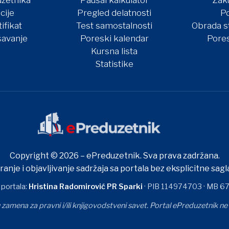
uzetnika
Paušal kalkulator
Zak
cije
Pregled delatnosti
Po
ifikat
Test samostalnosti
Obrada s
avanje
Poreski kalendar
Pore
Kursna lista
Statistike
Copyright © 2026 – ePreduzetnik. Sva prava zadržana.
ranje i objavljivanje sadržaja sa portala bez eksplicitne sa
 portala:
Hristina Radomirović PR Sparki
· PIB 114974703 · MB 6
 zamena za pravni i/ili knjigovodstveni savet. Portal ePreduzetnik n