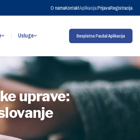
O nama
Kontakt
Aplikacija:
Prijava
Registracija
e
Usluge
Besplatna Paušal Aplikacija
ke uprave:
oslovanje