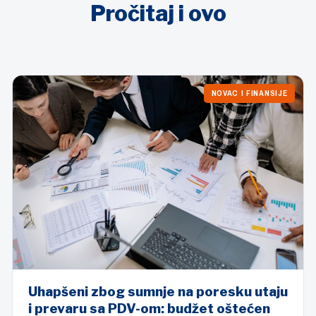
Pročitaj i ovo
NOVAC I FINANSIJE
Uhapšeni zbog sumnje na poresku utaju
i prevaru sa PDV-om: budžet oštećen