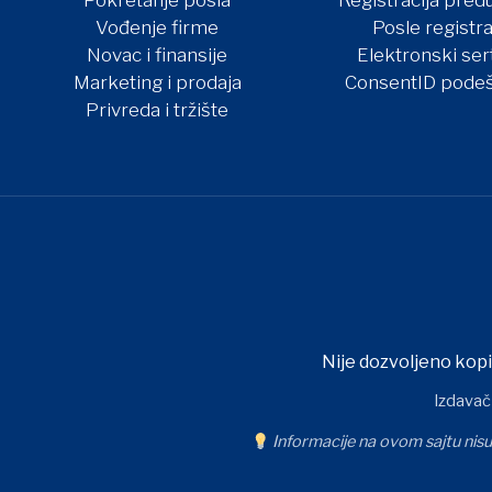
Pokretanje posla
Registracija pred
Vođenje firme
Posle registra
Novac i finansije
Elektronski sert
Marketing i prodaja
ConsentID podeš
Privreda i tržište
Nije dozvoljeno kopi
Izdavač
Informacije na ovom sajtu nisu