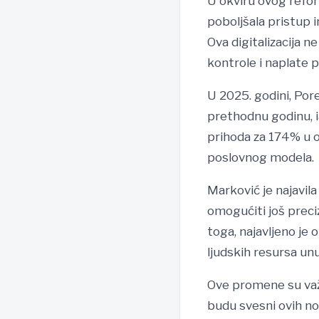
U okviru ovog refo
poboljšala pristup 
Ova digitalizacija n
kontrole i naplate p
U 2025. godini, Por
prethodnu godinu, i
prihoda za 174% u 
poslovnog modela.
Marković je najavila
omogućiti još preci
toga, najavljeno je
ljudskih resursa un
Ove promene su važa
budu svesni ovih nov