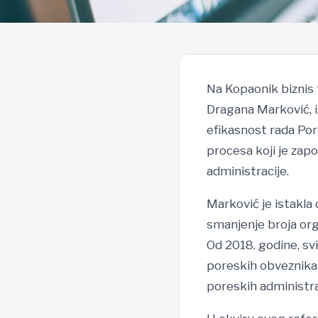
Na Kopaonik biznis 
Dragana Marković, i
efikasnost rada Por
procesa koji je zapo
administracije.
Marković je istakla
smanjenje broja org
Od 2018. godine, sv
poreskih obveznika i
poreskih administra