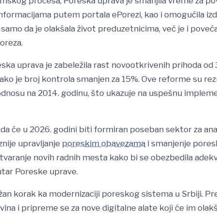
rmskog procesa, Poreska uprava je smanjila vreme za po
informacijama putem portala ePorezi, kao i omogućila iz
e samo da je olakšala život preduzetnicima, već je i poveć
oreza.
eska uprava je zabeležila rast novootkrivenih prihoda od
ako je broj kontrola smanjen za 15%. Ove reforme su re
odnosu na 2014. godinu, što ukazuje na uspešnu implem
 da će u 2026. godini biti formiran poseban sektor za anali
znije upravljanje
poreskim obavezama
i smanjenje pores
 otvaranje novih radnih mesta kako bi se obezbedila adekv
utar Poreske uprave.
n korak ka modernizaciji poreskog sistema u Srbiji. Pr
ina i pripreme se za nove digitalne alate koji će im olakš