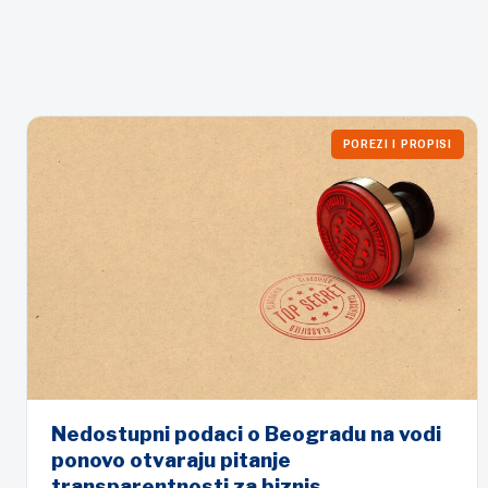
POREZI I PROPISI
Nedostupni podaci o Beogradu na vodi
ponovo otvaraju pitanje
transparentnosti za biznis