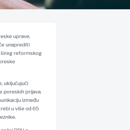
reske uprave,
će unaprediti
o šireg reformskog
poreske
 uključujući
 poreskih prijava.
munikaciju između
trebi u više od 65
eznike.