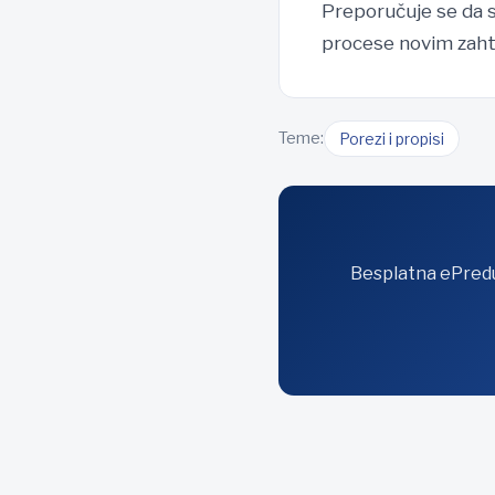
Preporučuje se da s
procese novim zaht
Teme:
Porezi i propisi
Besplatna ePreduz