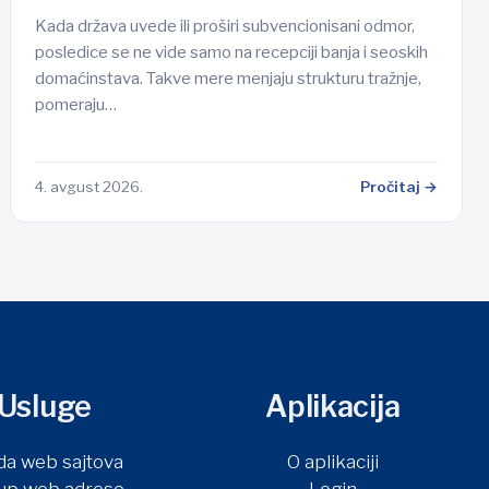
Kada država uvede ili proširi subvencionisani odmor,
posledice se ne vide samo na recepciji banja i seoskih
domaćinstava. Takve mere menjaju strukturu tražnje,
pomeraju…
4. avgust 2026.
Pročitaj →
Usluge
Aplikacija
da web sajtova
O aplikaciji