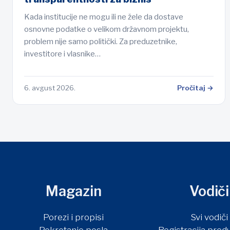
Kada institucije ne mogu ili ne žele da dostave
osnovne podatke o velikom državnom projektu,
problem nije samo politički. Za preduzetnike,
investitore i vlasnike…
6. avgust 2026.
Pročitaj →
Magazin
Vodiči
Porezi i propisi
Svi vodiči