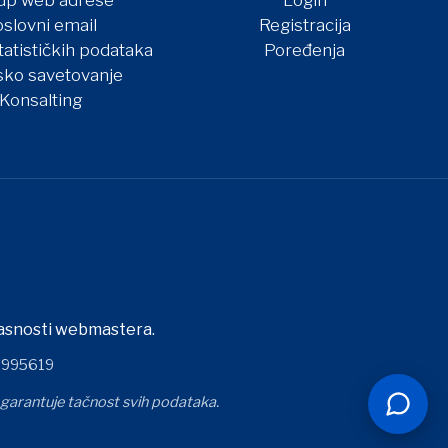
up web adrese
Login
slovni email
Registracija
tatističkih podataka
Poređenja
sko savetovanje
Konsalting
glasnosti webmastera.
7995619
e garantuje tačnost svih podataka.