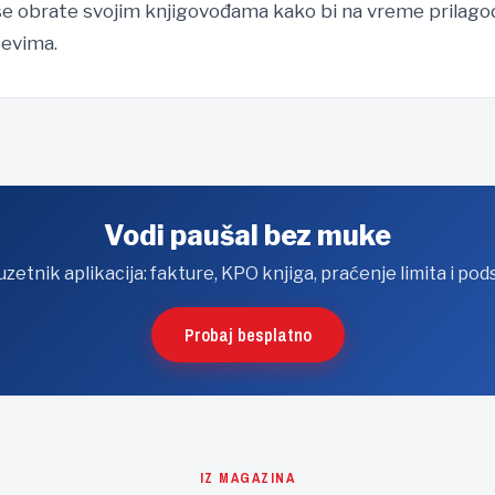
e obrate svojim knjigovođama kako bi na vreme prilagod
evima.
Vodi paušal bez muke
etnik aplikacija: fakture, KPO knjiga, praćenje limita i pod
Probaj besplatno
IZ MAGAZINA