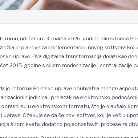
forumu, održanom 3. marta 2026. godine, direktorica Po
zložila je planove za implementaciju novog softvera koji 
eske uprave. Ova digitalna transformacija dolazi kao de
čet 2015. godine s ciljem modernizacije i centralizacije 
 da je reforma Poreske uprave obuhvatila mnoge aspekte,
anizacionih jedinica i prelazak na elektronsko podnošenje
i obrasci su u elektronskom formatu, što je olakšalo ko
 uprave. Očekuje se da će novi softver, koji je već u upo
cija širom sveta, dodatno pojednostaviti procese za obv