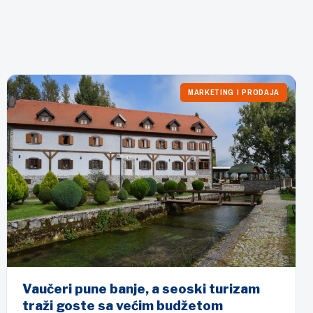
MARKETING I PRODAJA
Vaučeri pune banje, a seoski turizam
traži goste sa većim budžetom