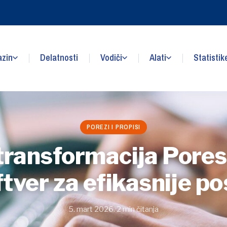
zin
Delatnosti
Vodiči
Alati
Statistik
POREZI I PROPISI
 transformacija Pores
tver za efikasnije p
5. mart 2026.
·
2 min čitanja