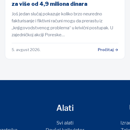
za više od 4,9 miliona dinara
Još jedan slučaj pokazuje koliko brzo neuredno
fakturisanje i fiktivni računi mogu da prerastu iz
„knjigovodstvenog problema“ u krivični postupak. U
zajedničkoj akciji Poreske…
5. avgust 2026.
Pročitaj →
Alati
Svi alati
Izra