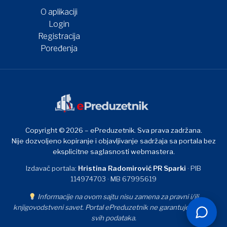
O aplikaciji
Login
Registracija
Poređenja
Copyright © 2026 – ePreduzetnik. Sva prava zadržana.
Nije dozvoljeno kopiranje i objavljivanje sadržaja sa portala bez
eksplicitne saglasnosti webmastera.
Izdavač portala:
Hristina Radomirović PR Sparki
· PIB
114974703 · MB 67995619
Informacije na ovom sajtu nisu zamena za pravni i/ili
knjigovodstveni savet. Portal ePreduzetnik ne garantuje tačnost
svih podataka.