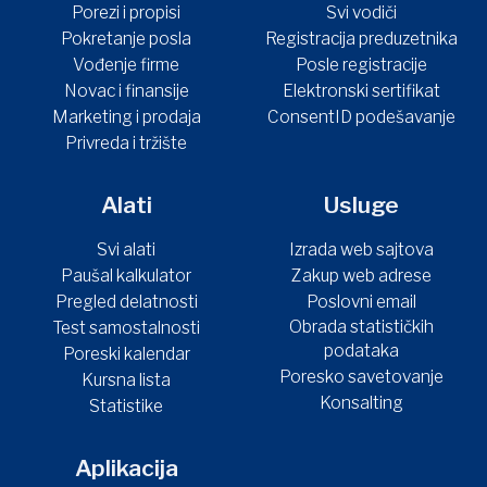
Porezi i propisi
Svi vodiči
Pokretanje posla
Registracija preduzetnika
Vođenje firme
Posle registracije
Novac i finansije
Elektronski sertifikat
Marketing i prodaja
ConsentID podešavanje
Privreda i tržište
Alati
Usluge
Svi alati
Izrada web sajtova
Paušal kalkulator
Zakup web adrese
Pregled delatnosti
Poslovni email
Obrada statističkih
Test samostalnosti
podataka
Poreski kalendar
Poresko savetovanje
Kursna lista
Konsalting
Statistike
Aplikacija