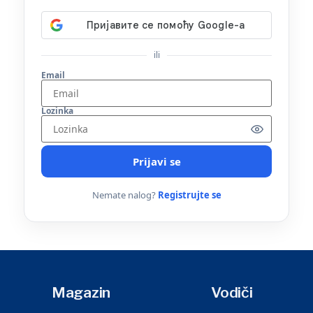
ili
Email
Lozinka
Prijavi se
Nemate nalog?
Registrujte se
Magazin
Vodiči