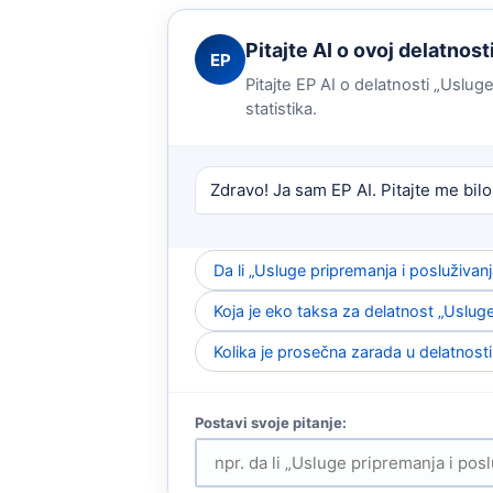
Pitajte AI o ovoj delatnost
EP
Pitajte EP AI o delatnosti „Uslug
statistika.
Zdravo! Ja sam EP AI. Pitajte me bilo
Da li „Usluge pripremanja i posluživa
Koja je eko taksa za delatnost „Usluge
Kolika je prosečna zarada u delatnosti