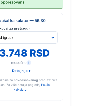
 oporezovana
aušal kalkulator — 56.30
kucaj za pretragu)
3.748 RSD
mesečno
i
Detaljnije ▾
ažbina za
novoosnovanog
preduzetnika
lca. Za više detalja pogledaj
Paušal
kalkulator
.