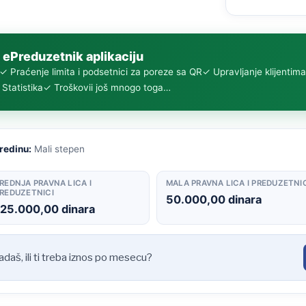
 ePreduzetnik aplikaciju
✓ Praćenje limita i podsetnici za poreze sa QR
✓ Upravljanje klijentima
Statistika
✓ Troškovi
i još mnogo toga…
sredinu:
Mali stepen
REDNJA PRAVNA LICA I
MALA PRAVNA LICA I PREDUZETNI
REDUZETNICI
50.000,00 dinara
125.000,00 dinara
padaš, ili ti treba iznos po mesecu?