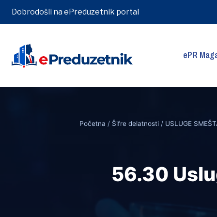
Dobrodošli na ePreduzetnik portal
ePR Maga
Skip
to
content
Početna
/
Šifre delatnosti
/
USLUGE SMEŠTA
56.30 Uslu