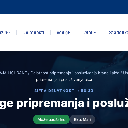
zin
Delatnosti
Vodiči
Alati
Statistik
JA I ISHRANE
/
Delatnost pripremanja i posluživanja hrane i pića
/
Us
pripremanja i posluživanja pića
ŠIFRA DELATNOSTI • 56.30
ge pripremanja i posluž
Može paušalno
Eko: Mali