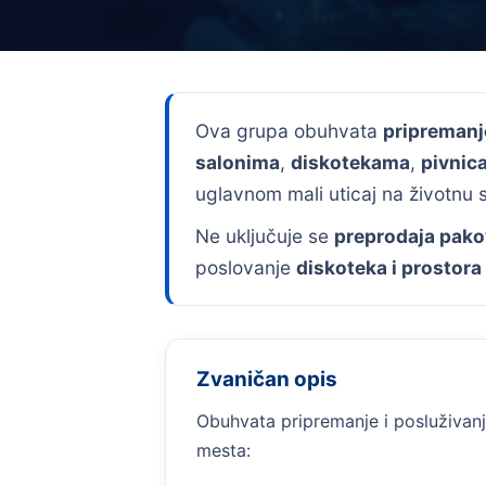
Ova grupa obuhvata
pripremanj
salonima
,
diskotekama
,
pivnic
uglavnom mali uticaj na životnu 
Ne uključuje se
preprodaja pakov
poslovanje
diskoteka i prostora 
Zvaničan opis
Obuhvata pripremanje i posluživanj
mesta: