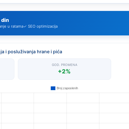
 din
anje u ratama
✓ SEO optimizacija
 i posluživanja hrane i pića
GOD. PROMENA
+2%