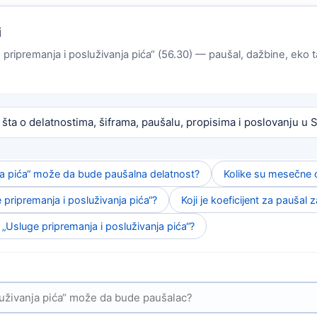
i
e pripremanja i posluživanja pića“ (56.30) — paušal, dažbine, eko ta
 šta o delatnostima, šiframa, paušalu, propisima i poslovanju u Sr
nja pića“ može da bude paušalna delatnost?
Kolike su mesečne 
 pripremanja i posluživanja pića“?
Koji je koeficijent za paušal 
 „Usluge pripremanja i posluživanja pića“?