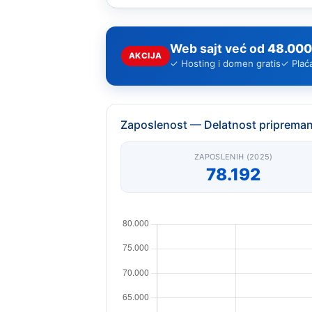
Web sajt već od
48.000
AKCIJA
✓ Hosting i domen gratis
✓ Plać
Zaposlenost — Delatnost pripremanja
ZAPOSLENIH (2025)
78.192