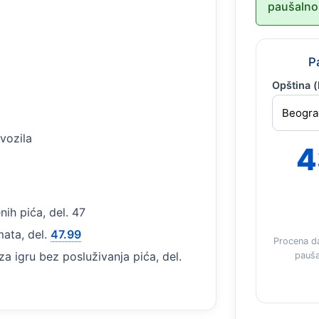
paušalno
P
Opština (
 vozila
4
ih pića, del. 47
ata, del.
47.99
Procena d
za igru bez posluživanja pića, del.
pauša