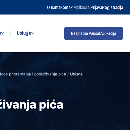
O nama
Kontakt
Aplikacija:
Prijava
Registracija
e
Usluge
Besplatna Paušal Aplikacija
luge pripremanja i posluživanja pića
/
Usluge
ivanja pića