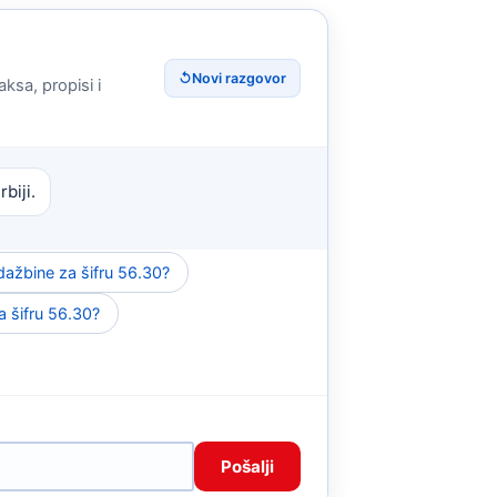
↺
Novi razgovor
ksa, propisi i
biji.
dažbine za šifru 56.30?
za šifru 56.30?
Pošalji