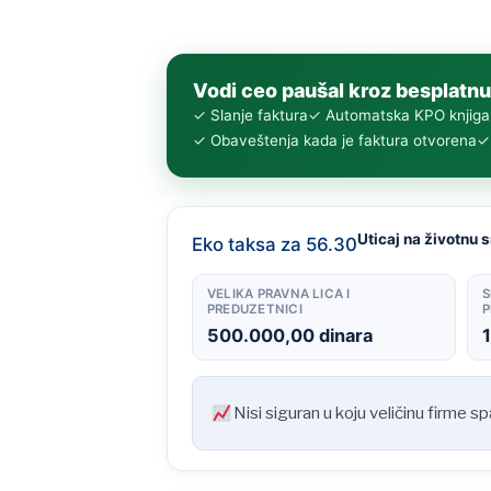
Vodi ceo paušal kroz besplatnu
✓ Slanje faktura
✓ Automatska KPO knjiga
✓ Obaveštenja kada je faktura otvorena
✓ 
Uticaj na životnu 
Eko taksa za 56.30
VELIKA PRAVNA LICA I
S
PREDUZETNICI
P
500.000,00 dinara
Nisi siguran u koju veličinu firme s