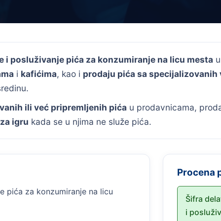
e i posluživanje pića za konzumiranje na licu mesta
ama
i
kafićima
, kao i
prodaju pića sa specijalizovanih 
sredinu.
anih ili već pripremljenih pića
u prodavnicama, prod
za igru
kada se u njima ne služe pića.
Procena 
e pića za konzumiranje na licu
Šifra del
i posluž