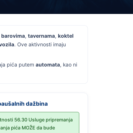
u
barovima
,
tavernama
,
koktel
vozila
. Ove aktivnosti imaju
aja pića putem
automata
, kao ni
paušalnih dažbina
atnosti 56.30 Usluge pripremanja
ivanja pića MOŽE da bude