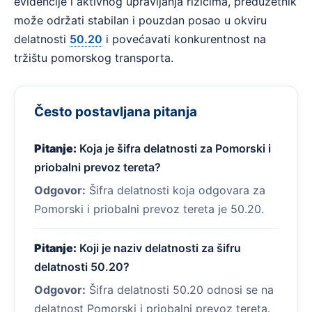
evidencije i aktivnog upravljanja rizicima, preduzetnik
može održati stabilan i pouzdan posao u okviru
delatnosti
50.20
i povećavati konkurentnost na
tržištu pomorskog transporta.
Često postavljana pitanja
Pitanje:
Koja je šifra delatnosti za Pomorski i
priobalni prevoz tereta?
Odgovor:
Šifra delatnosti koja odgovara za
Pomorski i priobalni prevoz tereta je 50.20.
Pitanje:
Koji je naziv delatnosti za šifru
delatnosti 50.20?
Odgovor:
Šifra delatnosti 50.20 odnosi se na
delatnost Pomorski i priobalni prevoz tereta.