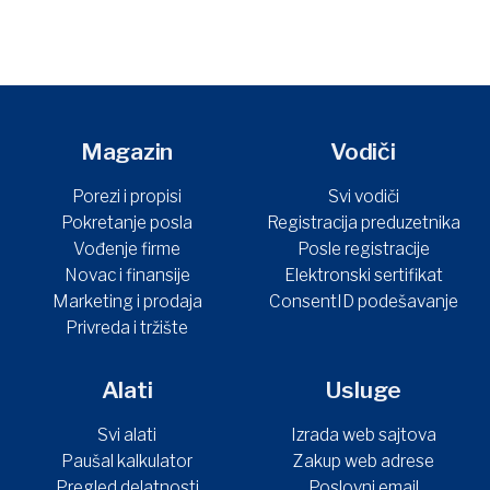
Magazin
Vodiči
Porezi i propisi
Svi vodiči
Pokretanje posla
Registracija preduzetnika
Vođenje firme
Posle registracije
Novac i finansije
Elektronski sertifikat
Marketing i prodaja
ConsentID podešavanje
Privreda i tržište
Alati
Usluge
Svi alati
Izrada web sajtova
Paušal kalkulator
Zakup web adrese
Pregled delatnosti
Poslovni email