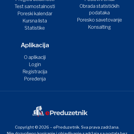
Obrada statističkih
Test samostalnosti
podataka
Poreski kalendar
Poresko savetovanje
Kursna lista
Konsalting
Statistike
Aplikacija
O aplikaciji
Login
Registracija
Poređenja
Copyright © 2026 – ePreduzetnik. Sva prava zadržana.
Nije dozvoljeno kopiranje i objavljivanje sadržaja sa portala bez