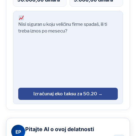
Nisi siguran u koju veličinu firme spadaš, ili ti
treba iznos po mesecu?
Izračunaj eko taksu za 50.20 →
Pitajte AI o ovoj delatnosti
EP