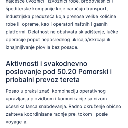
najčešće uvoznici i izvoznici robe, brodovlasnici i
špediterske kompanije koje naručuju transport,
industrijska preduzeća koja prenose velike količine
robe ili opreme, kao i operatori naftnih i gasnih
platformi. Delatnost ne obuhvata skladištenje, lučke
operacije poput neposrednog ukrcaja/iskrcaja ili
iznajmljivanje plovila bez posade.
Aktivnosti i svakodnevno
poslovanje pod 50.20 Pomorski i
priobalni prevoz tereta
Posao u praksi znači kombinaciju operativnog
upravljanja plovidbom i komunikacije sa nizom
učesnika lanca snabdevanja. Radno okruženje obično
zahteva koordinisane radnje pre, tokom i posle
voyage-a.