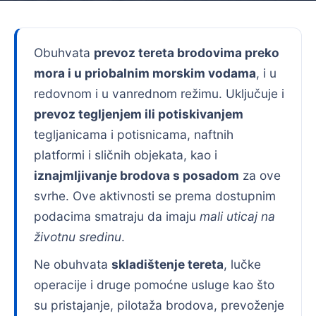
Obuhvata
prevoz tereta brodovima preko
mora i u priobalnim morskim vodama
, i u
redovnom i u vanrednom režimu. Uključuje i
prevoz tegljenjem ili potiskivanjem
tegljanicama i potisnicama, naftnih
platformi i sličnih objekata, kao i
iznajmljivanje brodova s posadom
za ove
svrhe. Ove aktivnosti se prema dostupnim
podacima smatraju da imaju
mali uticaj na
životnu sredinu
.
Ne obuhvata
skladištenje tereta
, lučke
operacije i druge pomoćne usluge kao što
su pristajanje, pilotaža brodova, prevoženje