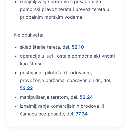
iznajmljivanje brodova s posadom za
pomorski prevoz tereta i prevoz tereta u
priobalnim morskim vodama
Ne obuhvata:
skladištenje tereta, del.
52.10
operacije u luci i ostale pomoćne aktivnosti
kao što su:
pristajanje, pilotaža (brodovima),
prevoženje baržama, spasavanje i dr., del.
52.22
manipulisanje teretom, del.
52.24
iznajmljivanje komercijalnih brodova ili
čamaca bez posade, del.
77.34