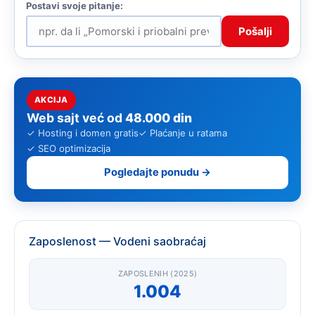
Pošalji
AKCIJA
Web sajt već od
48.000 din
✓ Hosting i domen gratis
✓ Plaćanje u ratama
✓ SEO optimizacija
Pogledajte ponudu →
Zaposlenost — Vodeni saobraćaj
ZAPOSLENIH (2025)
1.004