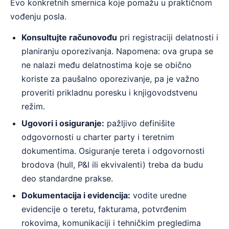
Evo konkretnih smernica koje pomažu u praktičnom
vođenju posla.
Konsultujte računovođu
pri registraciji delatnosti i
planiranju oporezivanja. Napomena: ova grupa se
ne nalazi među delatnostima koje se obično
koriste za paušalno oporezivanje, pa je važno
proveriti prikladnu poresku i knjigovodstvenu
režim.
Ugovori i osiguranje:
pažljivo definišite
odgovornosti u charter party i teretnim
dokumentima. Osiguranje tereta i odgovornosti
brodova (hull, P&I ili ekvivalenti) treba da budu
deo standardne prakse.
Dokumentacija i evidencija:
vodite uredne
evidencije o teretu, fakturama, potvrđenim
rokovima, komunikaciji i tehničkim pregledima