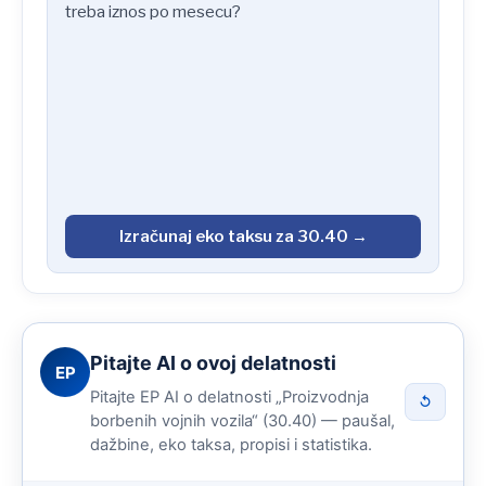
treba iznos po mesecu?
Izračunaj eko taksu za 30.40 →
Pitajte AI o ovoj delatnosti
EP
Pitajte EP AI o delatnosti „Proizvodnja
↺
borbenih vojnih vozila“ (30.40) — paušal,
dažbine, eko taksa, propisi i statistika.