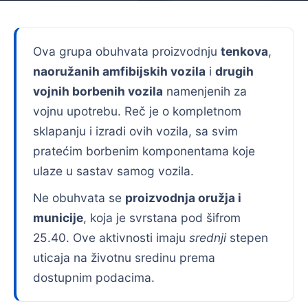
Ova grupa obuhvata proizvodnju
tenkova
,
naoružanih amfibijskih vozila
i
drugih
vojnih borbenih vozila
namenjenih za
vojnu upotrebu. Reč je o kompletnom
sklapanju i izradi ovih vozila, sa svim
pratećim borbenim komponentama koje
ulaze u sastav samog vozila.
Ne obuhvata se
proizvodnja oružja i
municije
, koja je svrstana pod šifrom
25.40. Ove aktivnosti imaju
srednji
stepen
uticaja na životnu sredinu prema
dostupnim podacima.