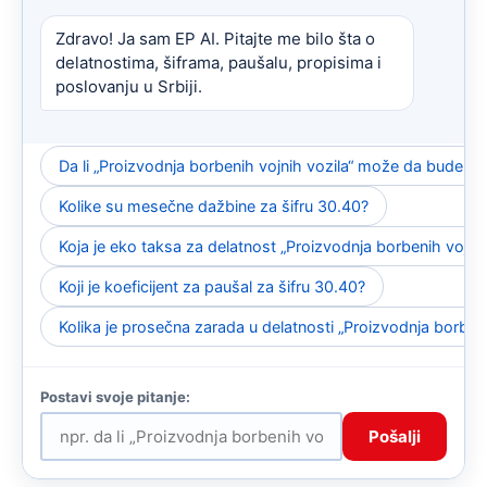
Zdravo! Ja sam EP AI. Pitajte me bilo šta o
delatnostima, šiframa, paušalu, propisima i
poslovanju u Srbiji.
Da li „Proizvodnja borbenih vojnih vozila“ može da bude p
Kolike su mesečne dažbine za šifru 30.40?
Koja je eko taksa za delatnost „Proizvodnja borbenih vojnih
Koji je koeficijent za paušal za šifru 30.40?
Kolika je prosečna zarada u delatnosti „Proizvodnja borbeni
Pošalji