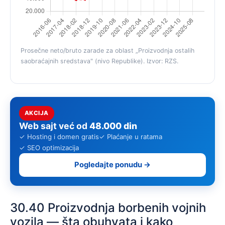
Prosečne neto/bruto zarade za oblast „Proizvodnja ostalih
saobraćajnih sredstava" (nivo Republike). Izvor: RZS.
AKCIJA
Web sajt već od
48.000 din
✓ Hosting i domen gratis
✓ Plaćanje u ratama
✓ SEO optimizacija
Pogledajte ponudu →
30.40 Proizvodnja borbenih vojnih
vozila — šta obuhvata i kako