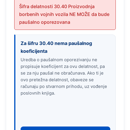
Šifra delatnosti 30.40 Proizvodnja
borbenih vojnih vozila NE MOŽE da bude
paušalno oporezovana
Za šifru 30.40 nema paušalnog
koeficijenta
Uredba o paušalnom oporezivanju ne
propisuje koeficijent za ovu delatnost, pa
se za nju paušal ne obračunava. Ako ti je
ovo pretežna delatnost, obaveze se
računaju po stvarnom prihodu, uz vođenje
poslovnih knjiga.