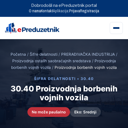
Dobrodošli na ePreduzetnik portal
O nama
Kontakt
Aplikacija:
Prijava
Registracija
Skip
to
Početna
/
Šifre delatnosti
/
PRERAĐIVAČKA INDUSTRIJA
/
content
Proizvodnja ostalih saobraćajnih sredstava
/
Proizvodnja
borbenih vojnih vozila
/
Proizvodnja borbenih vojnih vozila
ŠIFRA DELATNOSTI • 30.40
30.40 Proizvodnja borbenih
vojnih vozila
Ne može paušalno
Eko: Srednji