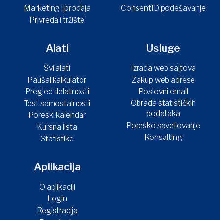
Marketing i prodaja
ConsentID podešavanje
Privreda i tržište
Alati
Usluge
Svi alati
Izrada web sajtova
Paušal kalkulator
Zakup web adrese
Pregled delatnosti
Poslovni email
Obrada statističkih
Test samostalnosti
podataka
Poreski kalendar
Poresko savetovanje
Kursna lista
Konsalting
Statistike
Aplikacija
O aplikaciji
Login
Registracija