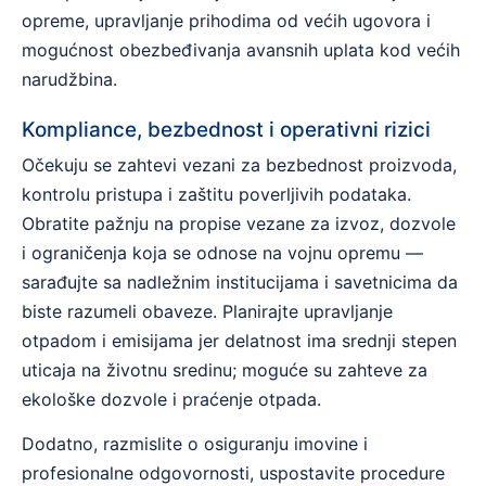
opreme, upravljanje prihodima od većih ugovora i
mogućnost obezbeđivanja avansnih uplata kod većih
narudžbina.
Kompliance, bezbednost i operativni rizici
Očekuju se zahtevi vezani za bezbednost proizvoda,
kontrolu pristupa i zaštitu poverljivih podataka.
Obratite pažnju na propise vezane za izvoz, dozvole
i ograničenja koja se odnose na vojnu opremu —
sarađujte sa nadležnim institucijama i savetnicima da
biste razumeli obaveze. Planirajte upravljanje
otpadom i emisijama jer delatnost ima srednji stepen
uticaja na životnu sredinu; moguće su zahteve za
ekološke dozvole i praćenje otpada.
Dodatno, razmislite o osiguranju imovine i
profesionalne odgovornosti, uspostavite procedure