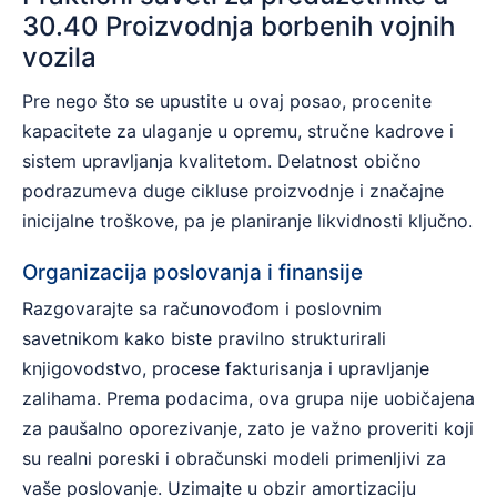
30.40 Proizvodnja borbenih vojnih
vozila
Pre nego što se upustite u ovaj posao, procenite
kapacitete za ulaganje u opremu, stručne kadrove i
sistem upravljanja kvalitetom. Delatnost obično
podrazumeva duge cikluse proizvodnje i značajne
inicijalne troškove, pa je planiranje likvidnosti ključno.
Organizacija poslovanja i finansije
Razgovarajte sa računovođom i poslovnim
savetnikom kako biste pravilno strukturirali
knjigovodstvo, procese fakturisanja i upravljanje
zalihama. Prema podacima, ova grupa nije uobičajena
za paušalno oporezivanje, zato je važno proveriti koji
su realni poreski i obračunski modeli primenljivi za
vaše poslovanje. Uzimajte u obzir amortizaciju