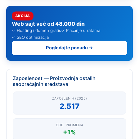
AKCIJA
Web sajt već od
48.000 din
✓ Hosting i domen gratis
✓ Plaćanje u ratama
✓ SEO optimizacija
Pogledajte ponudu →
Zaposlenost — Proizvodnja ostalih
saobraćajnih sredstava
ZAPOSLENIH (2025)
2.517
GOD. PROMENA
+1%