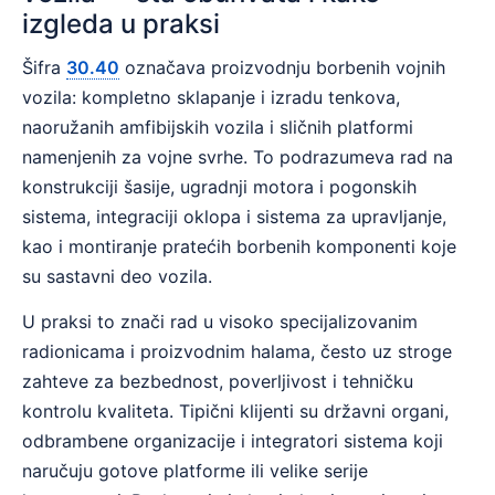
izgleda u praksi
Šifra
30.40
označava proizvodnju borbenih vojnih
vozila: kompletno sklapanje i izradu tenkova,
naoružanih amfibijskih vozila i sličnih platformi
namenjenih za vojne svrhe. To podrazumeva rad na
konstrukciji šasije, ugradnji motora i pogonskih
sistema, integraciji oklopa i sistema za upravljanje,
kao i montiranje pratećih borbenih komponenti koje
su sastavni deo vozila.
U praksi to znači rad u visoko specijalizovanim
radionicama i proizvodnim halama, često uz stroge
zahteve za bezbednost, poverljivost i tehničku
kontrolu kvaliteta. Tipični klijenti su državni organi,
odbrambene organizacije i integratori sistema koji
naručuju gotove platforme ili velike serije