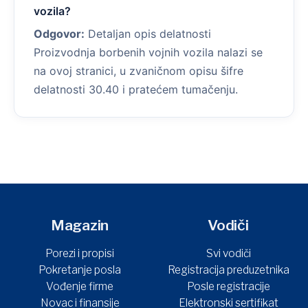
vozila?
Odgovor:
Detaljan opis delatnosti
Proizvodnja borbenih vojnih vozila nalazi se
na ovoj stranici, u zvaničnom opisu šifre
delatnosti 30.40 i pratećem tumačenju.
Magazin
Vodiči
Porezi i propisi
Svi vodiči
Pokretanje posla
Registracija preduzetnika
Vođenje firme
Posle registracije
Novac i finansije
Elektronski sertifikat