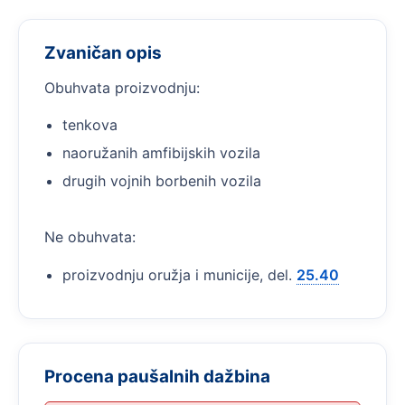
Zvaničan opis
Obuhvata proizvodnju:
tenkova
naoružanih amfibijskih vozila
drugih vojnih borbenih vozila
Ne obuhvata:
proizvodnju oružja i municije, del.
25.40
Procena paušalnih dažbina