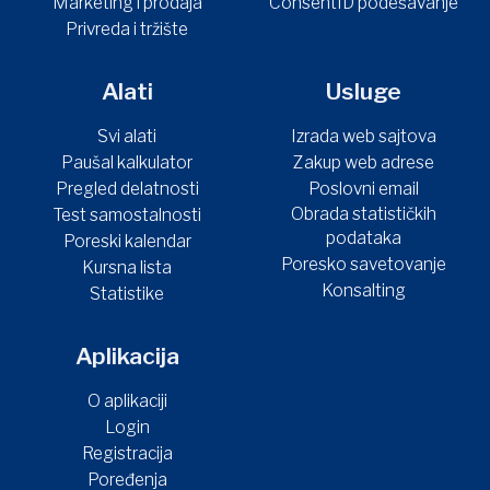
Marketing i prodaja
ConsentID podešavanje
Privreda i tržište
Alati
Usluge
Svi alati
Izrada web sajtova
Paušal kalkulator
Zakup web adrese
Pregled delatnosti
Poslovni email
Obrada statističkih
Test samostalnosti
podataka
Poreski kalendar
Poresko savetovanje
Kursna lista
Konsalting
Statistike
Aplikacija
O aplikaciji
Login
Registracija
Poređenja