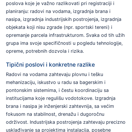
poslova koje je važno razlikovati pri registraciji i
planiranju: radovi na vodama, izgradnja brana i
nasipa, izgradnja industrijskih postrojenja, izgradnja
objekata koji nisu zgrade (npr. sportski tereni) i
opremanje parcela infrastrukturom. Svaka od tih užih
grupa ima svoje specifičnosti u pogledu tehnologije,
opreme, potrebnih dozvola i rizika.
Tipični poslovi i konkretne razlike
Radovi na vodama zahtevaju plovnu i tešku
mehanizaciju, iskustvo u radu sa bagerskim i
pontonskim sistemima, i čestu koordinaciju sa
institucijama koje regulišu vodotokove. Izgradnja
brana i nasipa je inženjerski zahtevnija, sa većim
fokusom na stabilnost, drenažu i dugoročnu
održivost. Industrijska postrojenja zahtevaju precizno
usklađivanje sa projektima instalacija, posebne