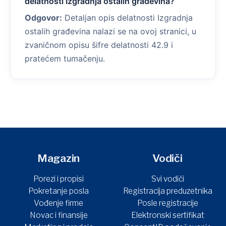
delatnosti Izgradnja ostalih građevina?
Odgovor:
Detaljan opis delatnosti Izgradnja
ostalih građevina nalazi se na ovoj stranici, u
zvaničnom opisu šifre delatnosti 42.9 i
pratećem tumačenju.
Magazin
Vodiči
Porezi i propisi
Svi vodiči
Pokretanje posla
Registracija preduzetnika
Vođenje firme
Posle registracije
Novac i finansije
Elektronski sertifikat