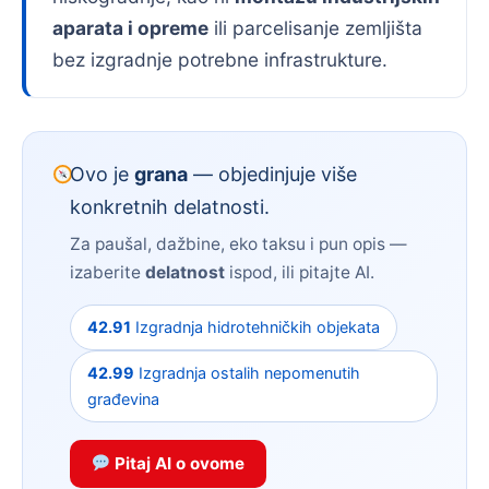
aparata i opreme
ili parcelisanje zemljišta
bez izgradnje potrebne infrastrukture.
Ovo je
grana
— objedinjuje više
konkretnih delatnosti.
Za paušal, dažbine, eko taksu i pun opis —
izaberite
delatnost
ispod, ili pitajte AI.
42.91
Izgradnja hidrotehničkih objekata
42.99
Izgradnja ostalih nepomenutih
građevina
Pitaj AI o ovome