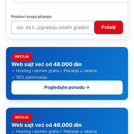
Pošalji
AKCIJA
Web sajt već od
48.000 din
✓ Hosting i domen gratis
✓ Plaćanje u ratama
✓ SEO optimizacija
Pogledajte ponudu →
AKCIJA
Web sajt već od
48.000 din
✓ Hosting i domen gratis
✓ Plaćanje u ratama