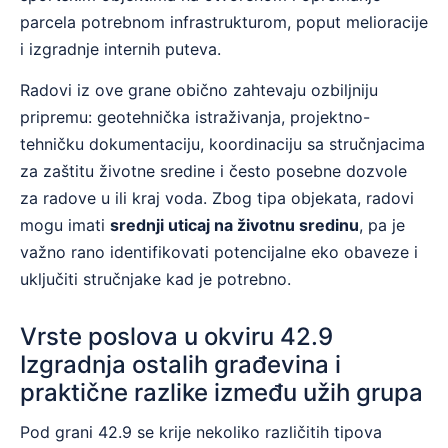
parcela potrebnom infrastrukturom, poput melioracije
i izgradnje internih puteva.
Radovi iz ove grane obično zahtevaju ozbiljniju
pripremu: geotehnička istraživanja, projektno-
tehničku dokumentaciju, koordinaciju sa stručnjacima
za zaštitu životne sredine i često posebne dozvole
za radove u ili kraj voda. Zbog tipa objekata, radovi
mogu imati
srednji uticaj na životnu sredinu
, pa je
važno rano identifikovati potencijalne eko obaveze i
uključiti stručnjake kad je potrebno.
Vrste poslova u okviru 42.9
Izgradnja ostalih građevina i
praktične razlike između užih grupa
Pod grani 42.9 se krije nekoliko različitih tipova