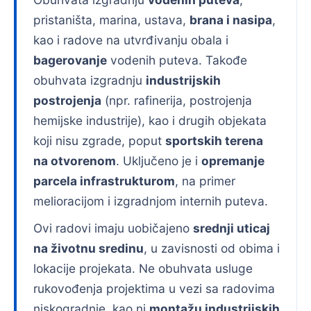
pristaništa, marina, ustava,
brana i nasipa
,
kao i radove na utvrđivanju obala i
bagerovanje
vodenih puteva. Takođe
obuhvata izgradnju
industrijskih
postrojenja
(npr. rafinerija, postrojenja
hemijske industrije), kao i drugih objekata
koji nisu zgrade, poput
sportskih terena
na otvorenom
. Uključeno je i
opremanje
parcela infrastrukturom
, na primer
melioracijom i izgradnjom internih puteva.
Ovi radovi imaju uobičajeno
srednji uticaj
na životnu sredinu
, u zavisnosti od obima i
lokacije projekata. Ne obuhvata usluge
rukovođenja projektima u vezi sa radovima
niskogradnje, kao ni
montažu industrijskih