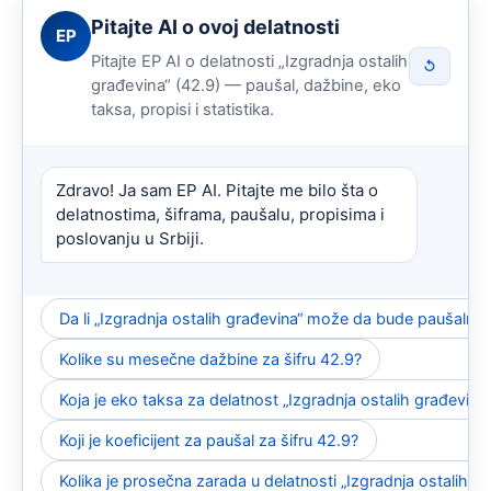
Pitajte AI o ovoj delatnosti
EP
Pitajte EP AI o delatnosti „Izgradnja ostalih
↺
građevina“ (42.9) — paušal, dažbine, eko
taksa, propisi i statistika.
Zdravo! Ja sam EP AI. Pitajte me bilo šta o
delatnostima, šiframa, paušalu, propisima i
poslovanju u Srbiji.
Da li „Izgradnja ostalih građevina“ može da bude paušalna 
Kolike su mesečne dažbine za šifru 42.9?
Koja je eko taksa za delatnost „Izgradnja ostalih građevina
Koji je koeficijent za paušal za šifru 42.9?
Kolika je prosečna zarada u delatnosti „Izgradnja ostalih g