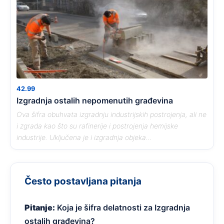
42.99
Izgradnja ostalih nepomenutih građevina
Ova šifra obuhvata izgradnju industrijskih postrojenja, ali ne
i zgrada kao što su rafinerije i postrojenja hemijske
industrije. Uključena je i izgradnja objeka...
Često postavljana pitanja
Pitanje:
Koja je šifra delatnosti za Izgradnja
ostalih građevina?