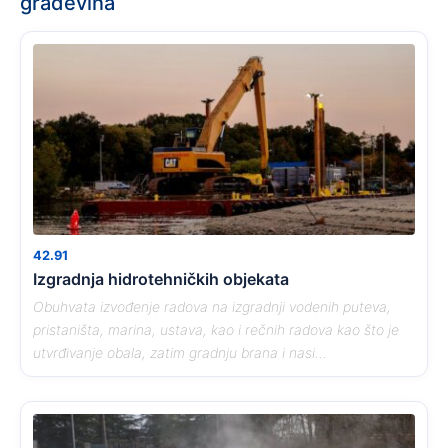
građevina
42.91
Izgradnja hidrotehničkih objekata
Obuhvata izvođenje radova na izgradnji vodenih puteva,
pristaništa, marina, ustava, kao i rečnih radova kao što je
utvrđivanje obala, zatim gradnju brana i nasi...