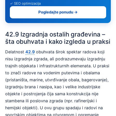
✓ SEO optimizacija
Pogledajte ponudu →
42.9 Izgradnja ostalih građevina –
šta obuhvata i kako izgleda u praksi
Delatnost
42.9
obuhvata širok spektar radova koji
nisu izgradnja zgrada, ali podrazumevaju izgradnju
trajnih objekata i infrastrukturnih elemenata. U praksi
to znači radove na vodenim putevima i obalama
(pristaništa, marine, utvrđivanje obala, bagerovanje),
izgradnju brana i nasipa, kao i velike industrijske
objekte i postrojenja čija sama konstrukcija nije
stambena ili poslovna zgrada (npr. rafinerijski i
hemijski objekti). U ovu grupu spadaju i radovi na
sportskim objektima na otvorenom i opremanje