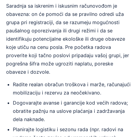
Saradnja sa iskrenim i iskusnim računovođom je
obavezna: on će pomoći da se pravilno odredi uža
grupa pri registraciji, da se razumeju mogućnosti
paušalnog oporezivanja ili drugi režimi i da se
identifikuju potencijalne ekološke ili druge obaveze
koje utiču na cenu posla. Pre početka radova
proverite koji tačno poslovi pripadaju vašoj grupi, jer
pogrešna šifra može ugroziti naplatu, poreske
obaveze i dozvole.
Radite realan obračun troškova i marže, računajući
mobilizaciju i rezervu za neočekivano.
Dogovarajte avanse i garancije kod većih radova;
obratite pažnju na uslove plaćanja i zadržavanja
dela naknade.
Planirajte logistiku i sezonu rada (npr. radovi na