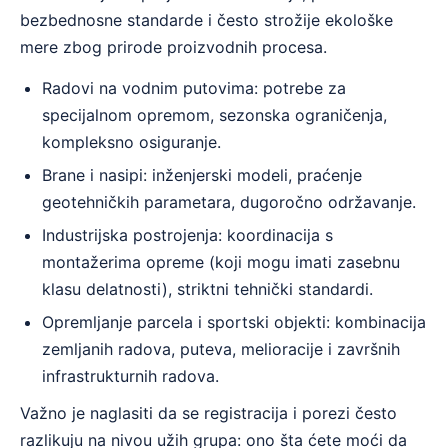
bezbednosne standarde i često strožije ekološke
mere zbog prirode proizvodnih procesa.
Radovi na vodnim putovima: potrebe za
specijalnom opremom, sezonska ograničenja,
kompleksno osiguranje.
Brane i nasipi: inženjerski modeli, praćenje
geotehničkih parametara, dugoročno održavanje.
Industrijska postrojenja: koordinacija s
montažerima opreme (koji mogu imati zasebnu
klasu delatnosti), striktni tehnički standardi.
Opremljanje parcela i sportski objekti: kombinacija
zemljanih radova, puteva, melioracije i završnih
infrastrukturnih radova.
Važno je naglasiti da se registracija i porezi često
razlikuju na nivou užih grupa: ono šta ćete moći da