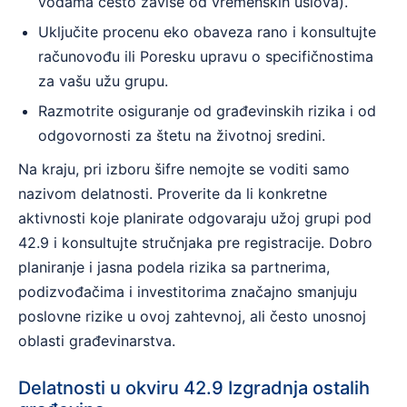
vodama često zavise od vremenskih uslova).
Uključite procenu eko obaveza rano i konsultujte
računovođu ili Poresku upravu o specifičnostima
za vašu užu grupu.
Razmotrite osiguranje od građevinskih rizika i od
odgovornosti za štetu na životnoj sredini.
Na kraju, pri izboru šifre nemojte se voditi samo
nazivom delatnosti. Proverite da li konkretne
aktivnosti koje planirate odgovaraju užoj grupi pod
42.9 i konsultujte stručnjaka pre registracije. Dobro
planiranje i jasna podela rizika sa partnerima,
podizvođačima i investitorima značajno smanjuju
poslovne rizike u ovoj zahtevnoj, ali često unosnoj
oblasti građevinarstva.
Delatnosti u okviru 42.9 Izgradnja ostalih